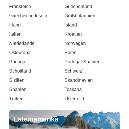
Frankreich
Griechenland
Griechische Inseln
Großbritannien
Irland
Island
Italien
Kroatien
Niederlande
Norwegen
Osteuropa
Polen
Portugal
Portugal-Spanien
Schottland
Schweiz
Sizilien
Skandinavien
Spanien
Toskana
Türkei
Österreich
Lateinamerika