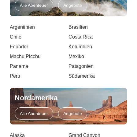
Alle Abenteuer
Angebote
Argentinien
Brasilien
Chile
Costa Rica
Ecuador
Kolumbien
Machu Picchu
Mexiko
Panama
Patagonien
Peru
Südamerika
Nordamerika
Alle Abenteuer
Angebote
Alaska
Grand Canyon