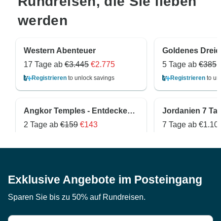
Rundreisen, die Sie lieben
werden
Western Abenteuer
17 Tage ab
€3.445
€2.775
5 Tage ab
€385
Registrieren
to unlock savings
Registrieren
to un
Angkor Temples - Entdecken Sie das Beste des UNESCO-Weltkulturerbes
Jordanien 7 Ta
2 Tage ab
€159
€143
7 Tage ab
€1.10
Registrieren
to unlock savings
Registrieren
to un
Exklusive Angebote im Posteingang
Sparen Sie bis zu 50% auf Rundreisen.