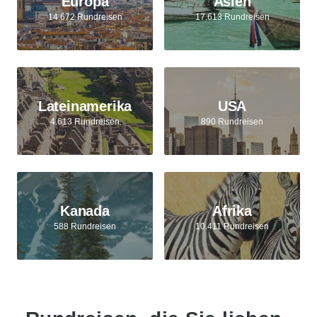
Europa
Asien
14.672 Rundreisen
17.613 Rundreisen
Lateinamerika
USA
4.613 Rundreisen
890 Rundreisen
Kanada
Afrika
588 Rundreisen
10.411 Rundreisen