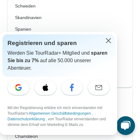
Schweden
Skandinavien
Spanien
Türkei
Registrieren und sparen
Costa Rica
Werden Sie TourRadar+ Mitglied und
sparen
Sie bis zu 7%
auf alle 50.000 unserer
Kanada
Abenteuer.
USA
Top Reiseveranstalter
Mit der Registrierung erkläre ich mich einverstanden mit
ASI Reisen
TourRadar's
Allgemeinen Geschäftsbedingungen
,
Datenschutzerklärung
, von TourRadar einverstanden und
Bavaria Fernreisen
stimme dem Erhalt von Marketing-E-Mails zu.
Chamäleon