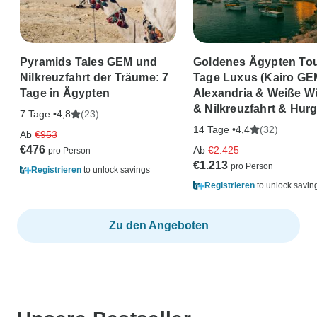
Pyramids Tales GEM und
Goldenes Ägypten Tou
Nilkreuzfahrt der Träume: 7
Tage Luxus (Kairo GE
Tage in Ägypten
Alexandria & Weiße W
& Nilkreuzfahrt & Hur
7 Tage •
(23)
4,8
14 Tage •
(32)
4,4
Ab
€953
€476
Ab
€2.425
€1.213
Registrieren
to unlock savings
Registrieren
to unlock savin
Zu den Angeboten