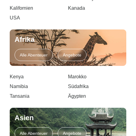
Kalifornien
Kanada
USA
Afrika
Alle Abenteuer
Angebote
Kenya
Marokko
Namibia
Südafrika
Tansania
Ägypten
Asien
Alle Abenteuer
Angebote