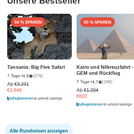
Unsere Bestseller
50 % SPAREN
50 % SPAREN
Tansania: Big Five Safari
Kairo und Nilkreuzfahrt -
GEM und Rückflug
7 Tage •
(276)
4,9
7 Tage •
(106)
4,7
Ab
€3.291
€1.646
Ab
€1.204
€602
Registrieren
to unlock savings
Registrieren
to unlock savings
Alle Rundreisen anzeigen