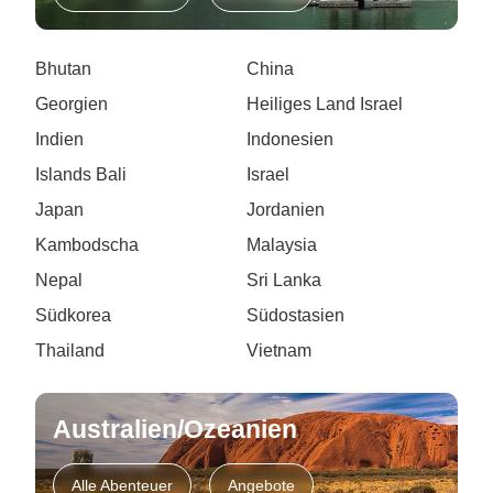
Bhutan
China
Georgien
Heiliges Land Israel
Indien
Indonesien
Islands Bali
Israel
Japan
Jordanien
Kambodscha
Malaysia
Nepal
Sri Lanka
Südkorea
Südostasien
Thailand
Vietnam
Australien/Ozeanien
Alle Abenteuer
Angebote