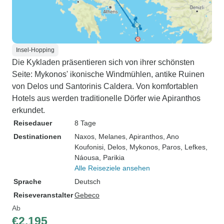
Insel-Hopping
Die Kykladen präsentieren sich von ihrer schönsten
Seite: Mykonos' ikonische Windmühlen, antike Ruinen
von Delos und Santorinis Caldera. Von komfortablen
Hotels aus werden traditionelle Dörfer wie Apiranthos
erkundet.
Reisedauer
8 Tage
Destinationen
Naxos
, Melanes
, Apiranthos
, Ano
Koufonisi
, Delos
, Mykonos
, Paros
, Lefkes
,
Náousa
, Parikia
Alle Reiseziele ansehen
Sprache
Deutsch
Reiseveranstalter
Gebeco
Ab
€2.195