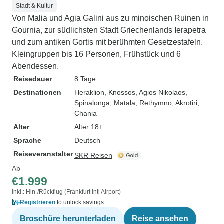
Stadt & Kultur
Von Malia und Agia Galini aus zu minoischen Ruinen in
Gournia, zur südlichsten Stadt Griechenlands Ierapetra
und zum antiken Gortis mit berühmten Gesetzestafeln.
Kleingruppen bis 16 Personen, Frühstück und 6
Abendessen.
Reisedauer
8 Tage
Destinationen
Heraklion
, Knossos
, Agios Nikolaos
,
Spinalonga
, Matala
, Rethymno
, Akrotiri
,
Chania
Alter
Alter 18+
Sprache
Deutsch
Reiseveranstalter
SKR Reisen
Ab
€1.999
Inkl.: Hin-/Rückflug (Frankfurt Intl Airport)
Registrieren
to unlock savings
Broschüre herunterladen
Reise ansehen