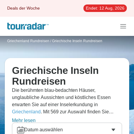
Deals der Woche
Endet:
12 Aug, 2026
Griechenland Rundreisen
/
Griechische Inseln Rundreisen
Griechische Inseln
Rundreisen
Die berühmten blau-bedachten Häuser,
unglaubliche Aussichten und köstliches Essen
erwarten Sie auf einer Inselerkundung in
Griechenland
. Mit 569 zur Auswahl finden Sie
garantiert das perfekte Abenteuer in diesem Land
Mehr lesen
umgeben vom blauen Ozean und atemberaubender
Datum auswählen
Natur. Viele Rundreisen bringen Sie zum stets