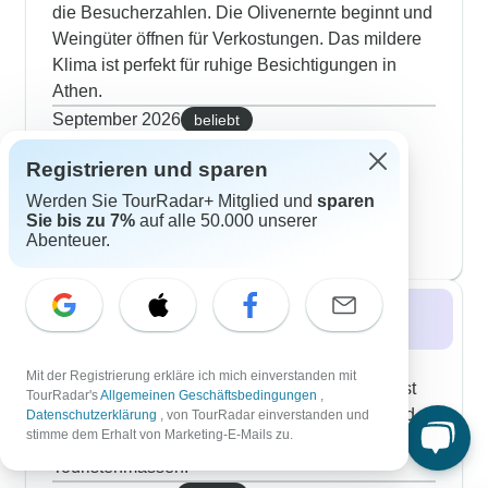
die Besucherzahlen. Die Olivenernte beginnt und
Weingüter öffnen für Verkostungen. Das mildere
Klima ist perfekt für ruhige Besichtigungen in
Athen.
September 2026
beliebt
469 Rundreisen
Registrieren und sparen
Oktober 2026
416 Rundreisen
Werden Sie TourRadar+ Mitglied und
sparen
November 2026
Sie bis zu 7%
auf alle 50.000 unserer
Abenteuer.
92 Rundreisen
Winter 2026 / 2027
Griechenland erwacht im Frühling mit
Mit der Registrierung erkläre ich mich einverstanden mit
Wildblumen und warmen Brisen. Das Wetter ist
TourRadar's
Allgemeinen Geschäftsbedingungen
,
perfekt zum Wandern auf Inseln, wie Korfu, und
Datenschutzerklärung
, von TourRadar einverstanden und
stimme dem Erhalt von Marketing-E-Mails zu.
zum Erkunden antiker Ruinen, ganz ohne die
Touristenmassen.