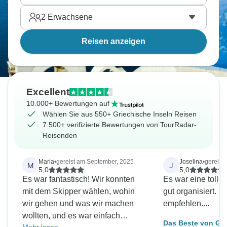
beliebten Santorin sowie in die Hauptstadt Athen,
2
Erwachsene
einer unvergesslichen Stadt mit einer
tausendjährigen Geschichte.
Reisen anzeigen
Excellent
10.000+ Bewertungen auf
Wählen Sie aus 550+ Griechische Inseln Reisen
7.500+ verifizierte Bewertungen von TourRadar-
Reisenden
Maria
•
gereist am September, 2025
Joselina
•
gereist
M
J
5,0
5,0
Es war fantastisch! Wir konnten
Es war eine tolle 
mit dem Skipper wählen, wohin
gut organisiert. K
wir gehen und was wir machen
empfehlen....
wollten, und es war einfach
Das Beste von Gri