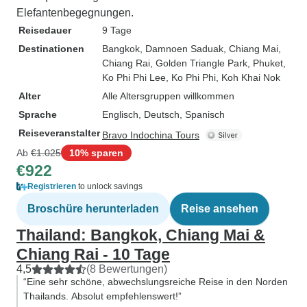
Elefantenbegegnungen.
Reisedauer
9 Tage
Destinationen
Bangkok
, Damnoen Saduak
, Chiang Mai
,
Chiang Rai
, Golden Triangle Park
, Phuket
,
Ko Phi Phi Lee
, Ko Phi Phi
, Koh Khai Nok
Alter
Alle Altersgruppen willkommen
Sprache
Englisch, Deutsch, Spanisch
Reiseveranstalter
Bravo Indochina Tours
Ab
€1.025
10% sparen
€922
Registrieren
to unlock savings
Broschüre herunterladen
Reise ansehen
Thailand: Bangkok, Chiang Mai &
Chiang Rai - 10 Tage
4,5
(8 Bewertungen)
“Eine sehr schöne, abwechslungsreiche Reise in den Norden
Thailands. Absolut empfehlenswert!”