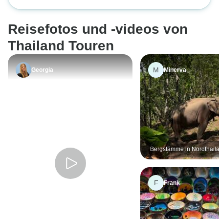
unübertroffen! Wir
dass die Transfer
Reisefotos und -videos von
bereits organisier
uns lediglich da
Thailand Touren
mussten, unseren
M
Georgia
Minerva
Bergstämme in Nordthail
Umweltschutz, Bildung u
Elefanten Trek
F
Frank