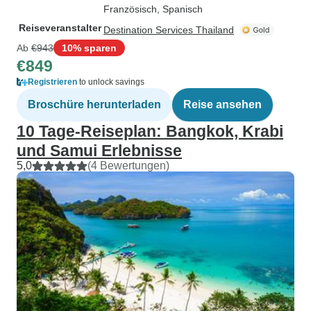
Französisch, Spanisch
Reiseveranstalter
Destination Services Thailand
Ab
€943
10% sparen
€849
Registrieren
to unlock savings
Broschüre herunterladen
Reise ansehen
10 Tage-Reiseplan: Bangkok, Krabi
und Samui Erlebnisse
5,0
(4 Bewertungen)