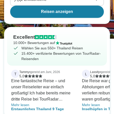
Kambodscha-Thailand
oder
Laos-Thailand
Rundreise.
Reisen anzeigen
Excellent
10.000+ Bewertungen auf
Wählen Sie aus 550+ Thailand Reisen
15.400+ verifizierte Bewertungen von TourRadar-
Reisenden
Tammy
•
gereist am Juni, 2026
Lassity
•
gereist a
T
L
5,0
5,0
Eine fantastische Reise – und
Die Reise war gut
unser Reiseleiter war einfach
Abholungen erfolg
großartig! Ich habe bereits meine
verliefen reibungs
dritte Reise bei TourRadar
waren großartig, 
Mehr lesen
Mehr lesen
gebucht.
das Erlebnis im „P
Erstaunliches Thailand 9 Tage
Inselhüpfen in Tha
Koh Phi Phi ist ei