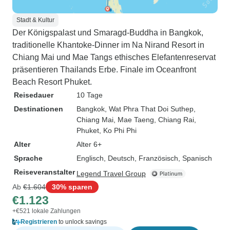
Stadt & Kultur
Der Königspalast und Smaragd-Buddha in Bangkok,
traditionelle Khantoke-Dinner im Na Nirand Resort in
Chiang Mai und Mae Tangs ethisches Elefantenreservat
präsentieren Thailands Erbe. Finale im Oceanfront
Beach Resort Phuket.
Reisedauer
10 Tage
Destinationen
Bangkok
, Wat Phra That Doi Suthep
,
Chiang Mai
, Mae Taeng
, Chiang Rai
,
Phuket
, Ko Phi Phi
Alter
Alter 6+
Sprache
Englisch, Deutsch, Französisch, Spanisch
Reiseveranstalter
Legend Travel Group
Ab
€1.604
30% sparen
€1.123
+€521 lokale Zahlungen
Registrieren
to unlock savings