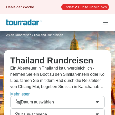
Deals der Woche
Endet:
2
T
0
Std
25
Min
50
s
Asien Rundreisen
/
Thailand Rundreisen
Thailand Rundreisen
Ein Abenteuer in Thailand ist unvergleichlich -
nehmen Sie ein Boot zu den Similan-Inseln oder Ko
Lipe, fahren Sie mit dem Rad durch die Reisfelder
von Chiang Mai, begeben Sie sich in Kanchanaburi
auf ein Abenteuer oder lernen Sie in Phuket, wie
Mehr lesen
köstliches Pad Thai gekocht wird. Um noch mehr
Datum auswählen
faszinierende Kultur, köstliche Delikatessen und
malerische Strände zu erleben, empfehlen wir eine
2
Erwachsene