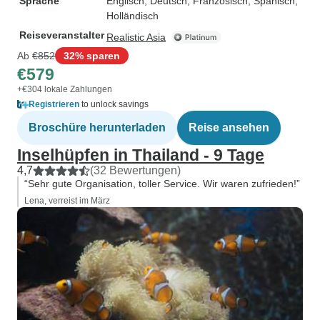
Sprache
Englisch, Deutsch, Französisch, Spanisch,
Holländisch
Reiseveranstalter
Realistic Asia
Ab
€852
32% sparen
€579
+€304 lokale Zahlungen
Registrieren
to unlock savings
Broschüre herunterladen
Reise ansehen
Inselhüpfen in Thailand - 9 Tage
4,7
(32 Bewertungen)
“Sehr gute Organisation, toller Service. Wir waren zufrieden!”
Lena, verreist im März