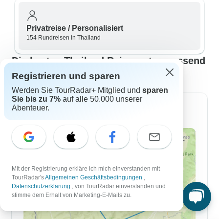
Privatreise / Personalisiert
154 Rundreisen in Thailand
Die besten Thailand Reiserouten passend
für Ihre Pläne
Registrieren und sparen
Werden Sie TourRadar+ Mitglied und
sparen
Sie bis zu 7%
auf alle 50.000 unserer
Abenteuer.
Reiserouten für 7 Tage
Mit der Registrierung erkläre ich mich einverstanden mit
TourRadar's
Allgemeinen Geschäftsbedingungen
,
Datenschutzerklärung
, von TourRadar einverstanden und
stimme dem Erhalt von Marketing-E-Mails zu.