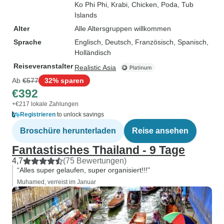
Ko Phi Phi
, Krabi
, Chicken, Poda, Tub
Islands
Alter
Alle Altersgruppen willkommen
Sprache
Englisch, Deutsch, Französisch, Spanisch,
Holländisch
Reiseveranstalter
Realistic Asia
Ab
€577
32% sparen
€392
+€217 lokale Zahlungen
Registrieren
to unlock savings
Broschüre herunterladen
Reise ansehen
Fantastisches Thailand - 9 Tage
4,7
(75 Bewertungen)
“Alles super gelaufen, super organisiert!!!”
Muhamed, verreist im Januar