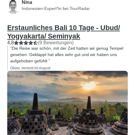
Nina
Blick auf einen s
Indonesien-Expert*in bei TourRadar
Dschungel. Ein Tra
nächsten Tag besi
Reisterrasse, die
Erstaunliches Bali 10 Tage - Ubud/
ist. Dann ein Par
Yogyakarta/ Seminyak
der den Kaffee pr
4,8
(9 Bewertungen)
Sonnenuntergang 
“Die Reise war schön, mit der Zeit hatten wir genug Tempel
gesehen. Geklappt hat alles sehr gut und wir haben uns
Nähe eines Klost
aufgehoben gefühlt.”
spektakuläre Auss
Oliver, verreist im August
romantisch. Als nächstes ein
Tempel mit eine
einige historische
Zeit zeigt, als In
niederländische K
schöner, sehr alte
Tempel in der Nä
eines besonders
Klosters, wieder 
sachkundigen örtl