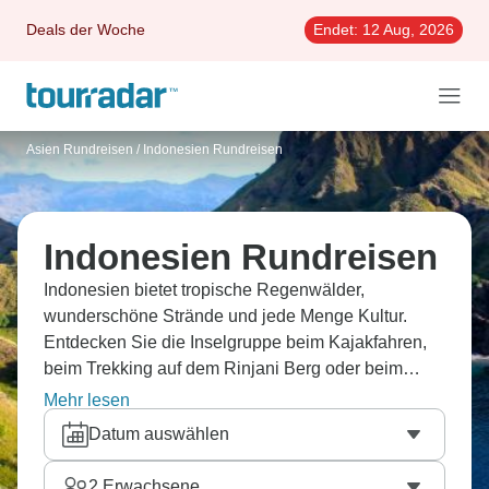
Deals der Woche
Endet:
12 Aug, 2026
Asien Rundreisen
/
Indonesien Rundreisen
Indonesien Rundreisen
Indonesien bietet tropische Regenwälder,
wunderschöne Strände und jede Menge Kultur.
Entdecken Sie die Inselgruppe beim Kajakfahren,
beim Trekking auf dem Rinjani Berg oder beim
Yoga im malerischen Ubud. Beobachten Sie
Mehr lesen
Komodowarane, statten
Borneo
einen Besuch ab
Datum auswählen
oder entspannen an einem der wunderschönen
Strände von
Bali
. Fahren Sie unbedingt auch auf
2
Erwachsene