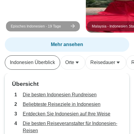
Garuda-Statue. D
ist großartig, mit 
Felsarchitektur 
Episches Indonesien - 19 Tage
Malaysia - Indonesien Sta
anderen Statuen.
Strand Traum
werden rituelle T
Besonders beeind
Mehr ansehen
von dem Barong, 
des Bösen, der t
Indonesien Überblick
Orte
Reisedauer
R
zwei Tänzern darg
Wirklich cool und 
Anschließend mac
Übersicht
Kreuzfahrt mit A
einer ganzen bal
Die besten Indonesien Rundreisen
Segelcrew. Einfac
Beliebteste Reiseziele in Indonesien
viel Spaß! Am nächsten Tag
Entdecken Sie Indonesien auf Ihre Weise
besuchten wir eine
Holzschnitzerei mi
Die besten Reiseveranstalter für Indonesien-
interessanten Pro
Reisen