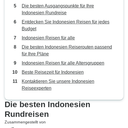
von einem Tempel
Die besten Ausgangspunkte für Ihre
Opfergaben darbr
Indonesien Rundreise
und einem Mittage
Entdecken Sie Indonesien Reisen für jedes
großartigsten Neu
Budget
hoch gelegener Or
wunderschöne Sei
Indonesien Reisen für alle
bietet, der gerad
Die besten Indonesien Reiserouten passend
hinterlassen hat.
für Ihre Pläne
besuchten wir ein
Indonesien Reisen für alle Altersgruppen
der der legendär
hergestellt wird.
Beste Reisezeit für Indonesien
Kaffee- und Tees
Kontaktieren Sie unsere Indonesien
von einem sehr 
Reiseexperten
Einheimischen zu
angeboten, sehr 
Die besten Indonesien
Keinerlei Druck, 
Schließlich erreic
Rundreisen
absolut spektakul
Zusammengestellt von
Hotel, das wir je