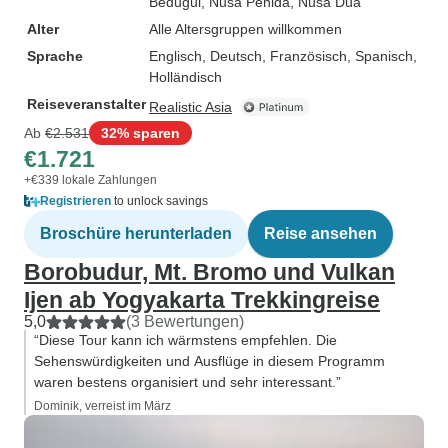
Bedugul
, Nusa Penida
, Nusa Dua
Alter
Alle Altersgruppen willkommen
Sprache
Englisch, Deutsch, Französisch, Spanisch,
Holländisch
Reiseveranstalter
Realistic Asia
Ab
€2.531
32% sparen
€1.721
+€339 lokale Zahlungen
Registrieren
to unlock savings
Broschüre herunterladen
Reise ansehen
Borobudur, Mt. Bromo und Vulkan
Ijen ab Yogyakarta Trekkingreise
5,0
(3 Bewertungen)
“Diese Tour kann ich wärmstens empfehlen. Die
Sehenswürdigkeiten und Ausflüge in diesem Programm
waren bestens organisiert und sehr interessant.”
Dominik, verreist im März