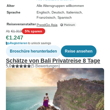
Tempel, der die B
Alter
Alle Altersgruppen willkommen
dass während der
Sprache
Englisch, Deutsch, Italienisch,
Fledermäuse her
Französisch, Spanisch
das bei Nacht, das
Reiseveranstalter
PrestiGo Asia
spektakulär, ein toll
letzte Tag diente
Ab
€1.313
5% sparen
€1.247
im Dschungel-Hot
balinesischen Massage.
Registrieren
to unlock savings
allem war dies ei
Broschüre herunterladen
Reise ansehen
unerwarteter, une
Schätze von Bali Privatreise 8 Tage
beeindruckender 
5,0
(5 Bewertungen)
hyper-romantisch
Reiseleiter war e
ein sehr offener,
Experte, der äuße
unsere Bedürfni
einging. Besser g
nicht! Das sollte 
seinem Leben ma