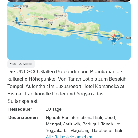
Gefolgt von einem
der Wildnis und 
Blick auf Reisterr
Beeindruckend. D
zur Fischfütterun
Tempel und besuc
sich selbst erhal
trafen den Bürger
Stadt & Kultur
erklärte, wie die
Die UNESCO-Stätten Borobudur und Prambanan als
Lebensunterhalt v
kulturelle Höhepunkte. Von Tanah Lot bis zum Besakih
Leben führen, sup
Tempel, Aufenthalt im Luxusresort Hotel Komaneka at
gingen auch zu ei
Bisma. Traditionelle Dörfer und Yogyakartas
Honig von besond
Sultanspalast.
Bienen produziert 
Reisedauer
10 Tage
keine Menschen s
Destinationen
Ngurah Rai International Bali
einen sehr dunkl
, Ubud
,
Mengwi
, Jatiluwih
, Bedugul
, Tanah Lot
,
Honig produziere
Yogyakarta
, Magelang
, Borobudur
, Bali
gingen wir zu ei
Alle Reiseziele ansehen