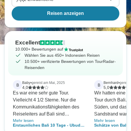
Nusa Pendia, schnorcheln auf Nusa Lembongan
mit Mantarochen oder schwimmen auf den Gili
Reisen anzeigen
Inseln mit Schildkröten.
Excellent
10.000+ Bewertungen auf
Wählen Sie aus 450+ Indonesien Reisen
10.500+ verifizierte Bewertungen von TourRadar-
Reisenden
Baby
•
gereist am Mai, 2025
Bernhard
•
gereis
B
B
4,0
5,0
Es war eine sehr gute Tour.
Wir hatten eine k
Vielleicht 4 1/2 Sterne. Nur die
Tour durch Bali. 
Kommunikationsfähigkeiten des
Süden, und das H
Reiseleiters auf Bali sind
Sandstrand war e
Mehr lesen
Mehr lesen
verbesserungswürdig. Als wir im
wunderschön. Unse
Erstaunliches Bali 10 Tage - Ubud/
Schätze von Bali P
Besakih-Tempel waren, regnete es
Wayan, war ungla