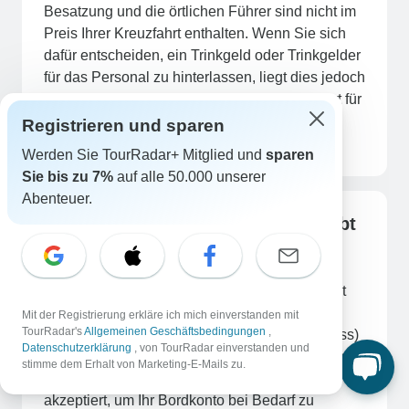
Besatzung und die örtlichen Führer sind nicht im
Preis Ihrer Kreuzfahrt enthalten. Wenn Sie sich
dafür entscheiden, ein Trinkgeld oder Trinkgelder
für das Personal zu hinterlassen, liegt dies jedoch
in Ihrem Ermessen. Wenn Sie einen Richtwert für
das empfohlene Trinkgeld wünschen, beträgt
Registrieren und sparen
dieser in der Regel 5-8 € pro Gast und Tag.
Werden Sie TourRadar+ Mitglied und
sparen
Sie bis zu 7%
auf alle 50.000 unserer
Abenteuer.
Welche Zahlungsmöglichkeiten gibt
es?
Sie können an Bord mit Bargeld, Bankkarte mit
Maestro-Symbol und Kreditkarte (Visa,
Mit der Registrierung erkläre ich mich einverstanden mit
TourRadar's
Allgemeinen Geschäftsbedingungen
,
MasterCard, Diners Club und American Express)
Datenschutzerklärung
, von TourRadar einverstanden und
bezahlen. Die Währung an Bord ist der Euro; es
stimme dem Erhalt von Marketing-E-Mails zu.
werden jedoch die folgenden Währungen
akzeptiert, um Ihr Bordkonto bei Bedarf zu