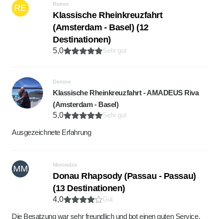
Renee
RE
Klassische Rheinkreuzfahrt
(Amsterdam - Basel) (12
Destinationen)
5,0
Sehr gut
Denine
Klassische Rheinkreuzfahrt - AMADEUS Riva
(Amsterdam - Basel)
5,0
Sehr gut
Ausgezeichnete Erfahrung
Mercedes
MM
Donau Rhapsody (Passau - Passau)
(13 Destinationen)
4,0
Gut
Die Besatzung war sehr freundlich und bot einen guten Service.