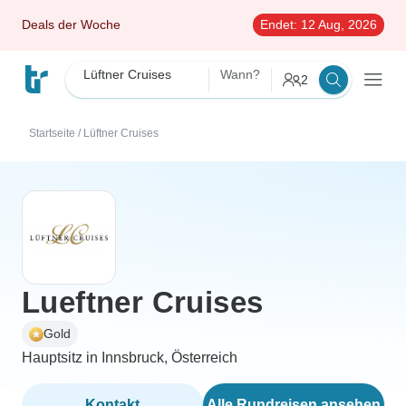
Deals der Woche
Endet:
12 Aug, 2026
Lüftner Cruises
Wann?
2
Startseite
/
Lüftner Cruises
Lueftner Cruises
Gold
Hauptsitz in Innsbruck, Österreich
Kontakt
Alle Rundreisen ansehen