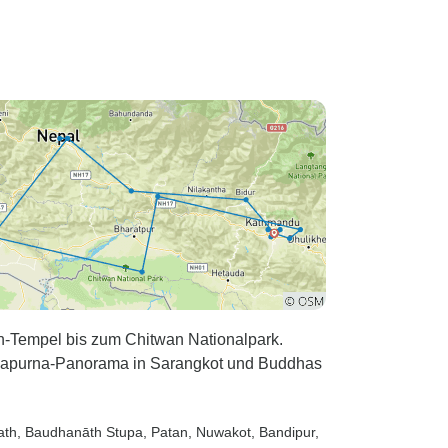
h-Tempel bis zum Chitwan Nationalpark.
napurna-Panorama in Sarangkot und Buddhas
ath
, Baudhanāth Stupa
, Patan
, Nuwakot
, Bandipur
,