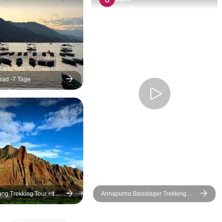
Natur etwas ganz anderes.
Es ist keine rasante Tour,
was ich sehr schätze. Man
kann jeden Ort wirklich
genießen.
rad -7 Tage
ng Trekking Tour - 14
Annapurna Basislager Trekking
Tour