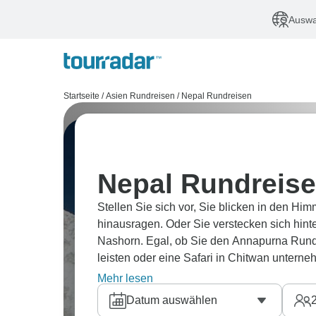
Auswa
Startseite
/
Asien Rundreisen
/
Nepal Rundreisen
Nepal Rundreis
Stellen Sie sich vor, Sie blicken in den H
hinausragen. Oder Sie verstecken sich hint
Nashorn. Egal, ob Sie den Annapurna Rund
leisten oder eine Safari in Chitwan unterne
Haken Sie das Everest Basislager in Beglei
Mehr lesen
Unternehmen von Ihrer Wunschliste ab ode
Datum auswählen
Bhutan, Indien oder Tibet. Erleben Sie die