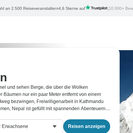
hl an 2.500 Reiseveranstaltern
4,6 Sterne auf
(10.000+ Bew
en
immel und sehen Berge, die über die Wolken
er Bäumen nur ein paar Meter entfernt von einem
weg bezwingen, Freiwilligenarbeit in Kathmandu
hmen, Nepal ist gefüllt mit spannenden Abenteuern.
tung eines Sherpas einer unserer vielen Trekking
r machen Sie sich auf zum Herzen der Himalayas in
2
Erwachsene
Reisen anzeigen
 höchsten Berge der Welt aus nächster Nähe.