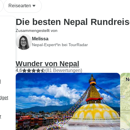
Reisearten
Die besten Nepal Rundrei
Zusammengestellt von
Melissa
Nepal-Expert*in bei TourRadar
Wunder von Nepal
4,6
(81 Bewertungen)
l
dget
r