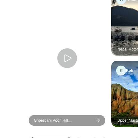
Nepal Motor
K
Koh
Ghorepani Poon Hill
Upper Musta
Sonnenaufgang Trekking Tour
Tage