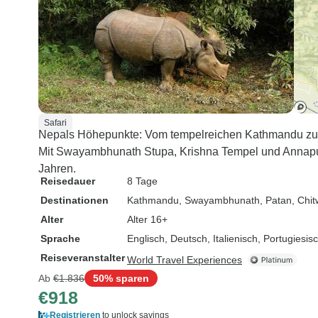
Safari
Nepals Höhepunkte: Vom tempelreichen Kathmandu zu 
Mit Swayambhunath Stupa, Krishna Tempel und Annap
Jahren.
Reisedauer
8 Tage
Destinationen
Kathmandu
, Swayambhunath
, Patan
, Chi
Alter
Alter 16+
Sprache
Englisch, Deutsch, Italienisch, Portugiesi
Reiseveranstalter
World Travel Experiences
Ab
€1.836
50% sparen
€918
Registrieren
to unlock savings