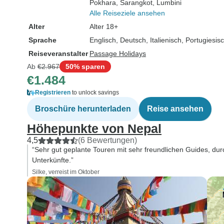
Pokhara
, Sarangkot
, Lumbini
Alle Reiseziele ansehen
Alter
Alter 18+
Sprache
Englisch, Deutsch, Italienisch, Portugiesi
Reiseveranstalter
Passage Holidays
Ab
€2.967
50% sparen
€1.484
Registrieren
to unlock savings
Broschüre herunterladen
Reise ansehen
Höhepunkte von Nepal
4,5
(6 Bewertungen)
“Sehr gut geplante Touren mit sehr freundlichen Guides, durc
Unterkünfte.”
Silke, verreist im Oktober