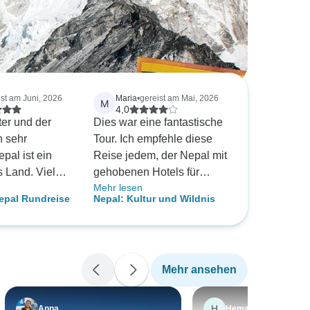
ist am Juni, 2026
Maria
•
gereist am Mai, 2026
M
4,0
ter und der
Dies war eine fantastische
n sehr
Tour. Ich empfehle diese
epal ist ein
Reise jedem, der Nepal mit
s Land. Vielen
gehobenen Hotels für
Mehr lesen
guten Komfort erleben
epal Rundreise
Nepal: Kultur und Wildnis
lter für alles.
möchte.
Mehr ansehen
H
Anna
Hema