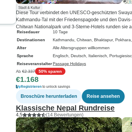
Stadt & Kultur
Diese Tour verbindet den UNESCO-geschützten Swaya
Kathmandu-Tal mit der Friedenspagode und den Davis
Chitwan Nationalpark und 3-Sterne-Hotels runden sie a
Reisedauer
10 Tage
Destinationen
Kathmandu
, Chitwan
, Bhaktapur
, Pokhara
Alter
Alle Altersgruppen willkommen
Sprache
Englisch, Deutsch, Italienisch, Portugiesi
Reiseveranstalter
Passage Holidays
Ab
€2.337
50% sparen
€1.168
Registrieren
to unlock savings
Broschüre herunterladen
Reise ansehen
Klassische Nepal Rundreise
4,5
(14 Bewertungen)