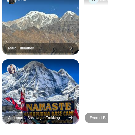
Mardi Himaltrek
Daiki
Annapurna Basislager Trekking
Everest Base Camp & Kala 
Tour
Trekkingreise - 14 Tage