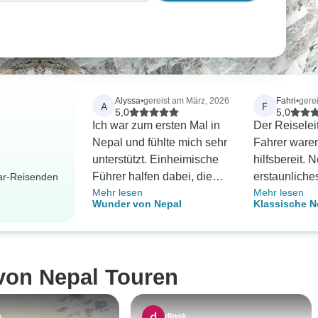
Alyssa
•
gereist am März, 2026
Fahri
•
gere
A
F
5,0
5,0
Ich war zum ersten Mal in
Der Reiselei
Nepal und fühlte mich sehr
Fahrer ware
unterstützt. Einheimische
hilfsbereit. N
Führer halfen dabei, die
erstaunliche
dar-Reisenden
Mehr lesen
Mehr lesen
Tempel und ihre
Dank an den
Wunder von Nepal
Klassische N
Geschichten zu erklären,
Reiseveransta
was sie noch interessanter
machte. Die Hotels waren
bescheiden, aber in
 von Nepal Touren
Ordnung. Chitwan war mit
den Elefanten und den
Spaziergängen in der
m
dipak