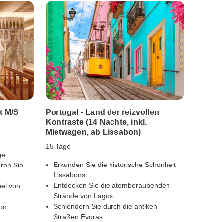
t M/S
Portugal - Land der reizvollen
Hohep
Kontraste (14 Nachte, inkl.
12 Tage
Mietwagen, ab Lissabon)
Erkun
15 Tage
ge
Tempe
Erkunden Sie die historische Schönheit
eren Sie
Besuc
Lissabons
Ayutt
Entdecken Sie die atemberaubenden
el von
Radfa
Strände von Lagos
Sukho
Schlendern Sie durch die antiken
von
Treff
Straßen Evoras
Chian