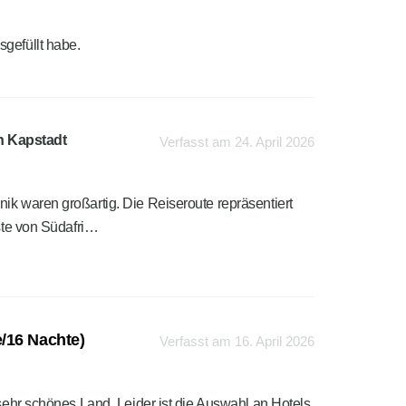
sgefüllt habe.
h Kapstadt
Verfasst am 24. April 2026
ik waren großartig. Die Reiseroute repräsentiert
este von Südafri…
/16 Nachte)
Verfasst am 16. April 2026
 sehr schönes Land. Leider ist die Auswahl an Hotels