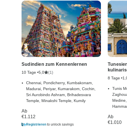
Sudindien zum Kennenlernen
Tunesien
kulinar
10 Tage •
(1)
5,0
8 Tage •
1,
Chennai, Pondicherry, Kumbakonam,
Tunis M
Madurai, Periyar, Kumarakom, Cochin,
Zaghoua
Sri Aurobindo Ashram, Brihadesvara
Medine,
Temple, Minakshi Temple, Kumily
Hamma
Ab
€1.112
Ab
€1.010
Registrieren
to unlock savings