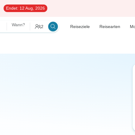
Endet:
12 Aug, 2026
Wann?
2
Reiseziele
Reisearten
M