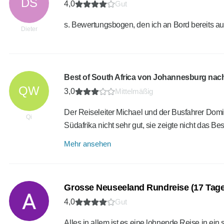
DS
4,0
Gut
s. Bewertungsbogen, den ich an Bord bereits au
Dieter
Best of South Africa von Johannesburg nac
QW
3,0
Mittelmäßig
Der Reiseleiter Michael und der Busfahrer Domin
Qi
Südafrika nicht sehr gut, sie zeigte nicht das B
Mehr ansehen
Grosse Neuseeland Rundreise (17 Tage
4,0
Gut
Alles in allem ist es eine lohnende Reise in ein