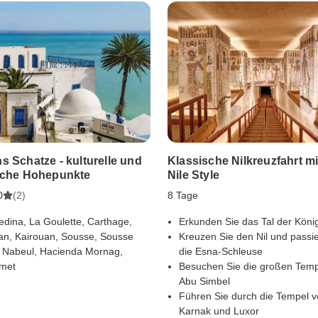
s Schatze - kulturelle und
Klassische Nilkreuzfahrt mi
ische Hohepunkte
Nile Style
(2)
8 Tage
0
edina, La Goulette, Carthage,
Erkunden Sie das Tal der Köni
n, Kairouan, Sousse, Sousse
Kreuzen Sie den Nil und passi
 Nabeul, Hacienda Mornag,
die Esna-Schleuse
met
Besuchen Sie die großen Temp
Abu Simbel
Führen Sie durch die Tempel 
Karnak und Luxor