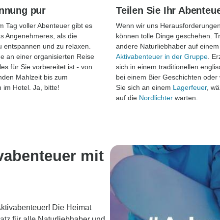
nnung pur
Teilen Sie Ihr Abenteu
 Tag voller Abenteuer gibt es
Wenn wir uns Herausforderungen 
s Angenehmeres, als die
können tolle Dinge geschehen. Tr
u entspannen und zu relaxen.
andere Naturliebhaber auf einem
 an einer organisierten Reise
Aktivabenteuer in der Gruppe
. E
lles für Sie vorbereitet ist - von
sich in einem traditionellen engl
nden Mahlzeit bis zum
bei einem Bier Geschichten ode
im Hotel. Ja, bitte!
Sie sich an einem
Lagerfeuer
, wä
auf die
Nordlichter
warten.
vabenteuer mit
Aktivabenteuer! Die Heimat
atz für alle Naturliebhaber und