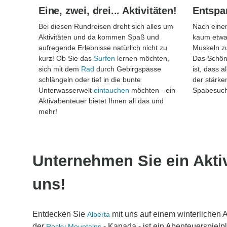
Eine, zwei, drei... Aktivitäten!
Entspa
Bei diesen Rundreisen dreht sich alles um
Nach einem
Aktivitäten und da kommen Spaß und
kaum etwa
aufregende Erlebnisse natürlich nicht zu
Muskeln z
kurz! Ob Sie das
Surfen
lernen möchten,
Das Schöne
sich mit dem
Rad
durch Gebirgspässe
ist, dass a
schlängeln oder tief in die bunte
der stärke
Unterwasserwelt
eintauchen
möchten - ein
Spabesuch 
Aktivabenteuer bietet Ihnen all das und
mehr!
Unternehmen Sie ein Akti
uns!
Entdecken Sie
mit uns auf einem winterlichen 
Alberta
der
- Kanada - ist ein Abenteuerspielpl
Rocky Mountains