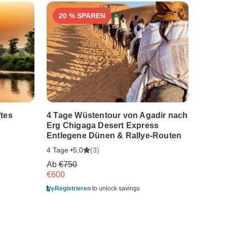
20 % SPAREN
17 
ftes
4 Tage Wüstentour von Agadir nach
3 Tage
Erg Chigaga Desert Express
Ouarza
Entlegene Dünen & Rallye-Routen
Merzo
4 Tage •
(3)
3 Tage •
5,0
Ab
€750
Ab
€55
€600
€464
Registrieren
to unlock savings
Regist