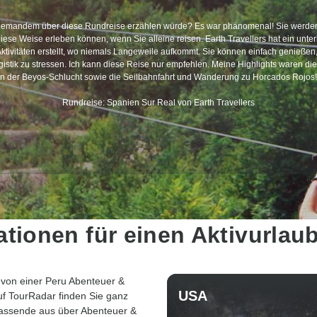
 jemandem über diese Rundreise erzählen würde? Es war phänomenal! Sie werde
diese Weise erleben können, wenn Sie alleine reisen. Earth Travellers hat ein unt
ktivitäten erstellt, wo niemals Langeweile aufkommt. Sie können einfach genießen
gistik zu stressen. Ich kann diese Reise nur empfehlen. Meine Highlights waren die
in der Beyos-Schlucht sowie die Seilbahnfahrt und Wanderung zu Horcados Rojos!
Rundreise: Spanien Sur Real von Earth Travellers
ationen für einen Aktivurlau
von einer Peru Abenteuer &
USA
uf TourRadar finden Sie ganz
passende aus über Abenteuer &