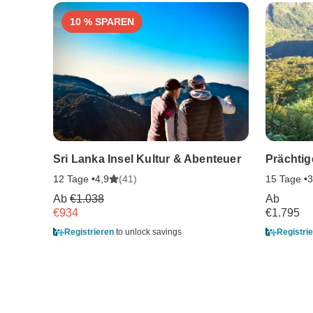
10 % SPAREN
Sri Lanka Insel Kultur & Abenteuer
Prächtig
12 Tage •
(41)
15 Tage •
4,9
3
Ab
€1.038
Ab
€934
€1.795
Registrieren
to unlock savings
Registri