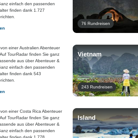
Ganz einfach den passenden
alter finden dank 1.727
richten.
76 Rundreisen
gen
von einer Australien Abenteuer
Vietnam
 Auf TourRadar finden Sie ganz
passende aus über Abenteuer &
Ganz einfach den passenden
alter finden dank 543
richten.
243 Rundreisen
gen
von einer Costa Rica Abenteuer
Island
 Auf TourRadar finden Sie ganz
passende aus über Abenteuer &
Ganz einfach den passenden
alter finden dank 1.778