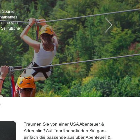
n Spanien
erhaltsames
, ohne sich
 Seilrutsche
"
b
Träumen Sie von einer USA Abenteuer &
Adrenalin? Auf TourRadar finden Sie ganz
einfach die passende aus über Abenteuer &