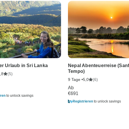
er Urlaub in Sri Lanka
Nepal Abenteuerreise (San
Tempo)
(5)
,8
9 Tage •
(6)
5,0
Ab
€691
eren
to unlock savings
Registrieren
to unlock savings