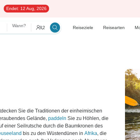
Endet:
12 Aug, 2026
Wann?
2
Reiseziele
Reisearten
M
decken Sie die Traditionen der einheimischen
beraubendes Gelände,
paddeln
Sie zu Höhlen, die
uf einer Seilrutsche durch die Baumkronen des
useeland
bis zu den Wüstendünen in
Afrika
, die