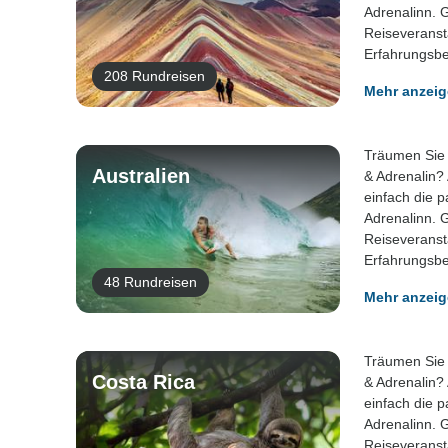
Adrenalinn. 
Reiseveranst
Erfahrungsbe
208 Rundreisen
Mehr anzei
Träumen Sie 
Australien
& Adrenalin?
einfach die 
Adrenalinn. 
Reiseveranst
Erfahrungsbe
48 Rundreisen
Mehr anzei
Träumen Sie 
Costa Rica
& Adrenalin?
einfach die 
Adrenalinn. 
Reiseveranst