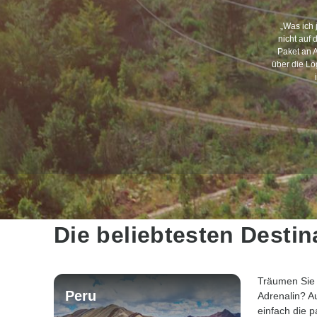
„Was ich
nicht auf 
Paket an A
über die Lo
Die beliebtesten Destin
Träumen Sie 
Peru
Adrenalin? A
einfach die 