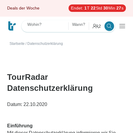
Deals der Woche
Endet:
1
T
22
Std
30
Min
27
s
Wohin?
Wann?
2
Startseite
/
Datenschutzerklärung
TourRadar
Datenschutzerklärung
Datum: 22.10.2020
Einführung
Mit dieser Datenschutzerklärung informieren wir Sie