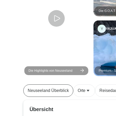
Die G.O.A.T 
Y
YAJU
Die Highlights von Neuseeland
Premium - S
Neuseeland Überblick
Orte
Reiseda
Übersicht