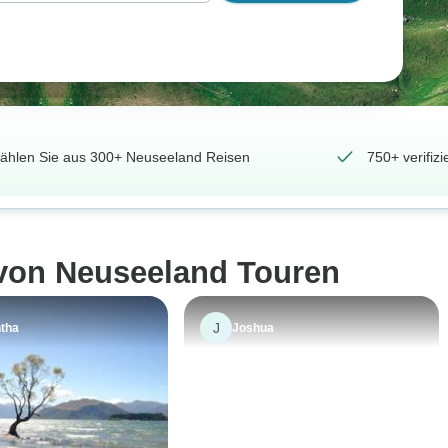
ählen Sie aus 300+ Neuseeland Reisen
750+ verifi
 von Neuseeland Touren
J
tha
Joshua