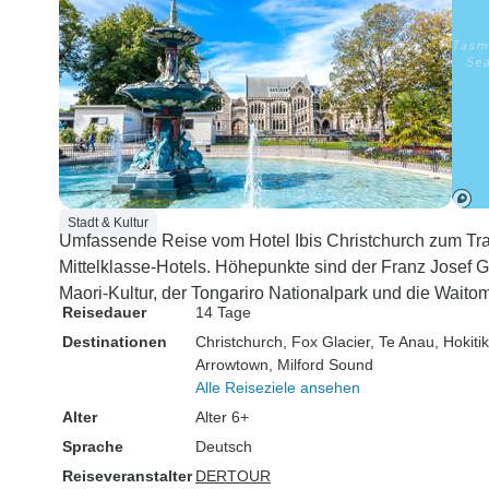
Stadt & Kultur
Umfassende Reise vom Hotel Ibis Christchurch zum Tr
Mittelklasse-Hotels. Höhepunkte sind der Franz Josef G
Maori-Kultur, der Tongariro Nationalpark und die Waito
Reisedauer
14 Tage
Destinationen
Christchurch
, Fox Glacier
, Te Anau
, Hokiti
Arrowtown
, Milford Sound
Alle Reiseziele ansehen
Alter
Alter 6+
Sprache
Deutsch
Reiseveranstalter
DERTOUR