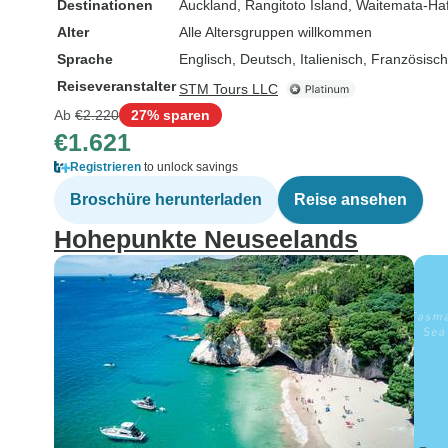
Destinationen
Auckland
, Rangitoto Island
, Waitemata-Ha
Alter
Alle Altersgruppen willkommen
Sprache
Englisch, Deutsch, Italienisch, Französisc
Reiseveranstalter
STM Tours LLC
Ab
€2.220
27% sparen
€1.621
Registrieren
to unlock savings
Broschüre herunterladen
Reise ansehen
Hohepunkte Neuseelands