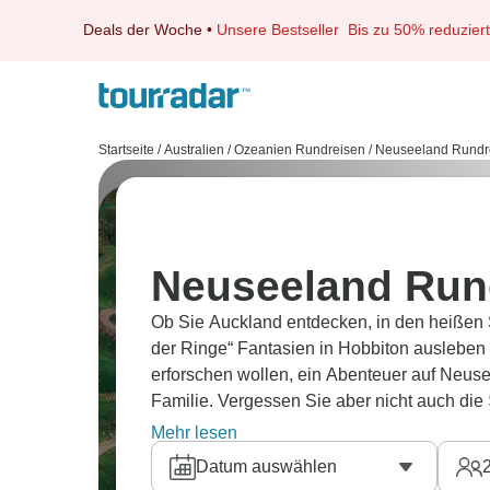
Deals der Woche
•
Unsere Bestseller
Bis zu 50% reduziert
Startseite
/
Australien / Ozeanien Rundreisen
/
Neuseeland Rundr
Neuseeland Run
Ob Sie Auckland entdecken, in den heißen
der Ringe“ Fantasien in Hobbiton ausleben
erforschen wollen, ein Abenteuer auf Neu
Familie. Vergessen Sie aber nicht auch die
Queenstown, den Naturwundern von Milford
Mehr lesen
Christchurch und einer idyllischen Fahrt mi
Datum auswählen
durch Neuseeland sicher begeistern.