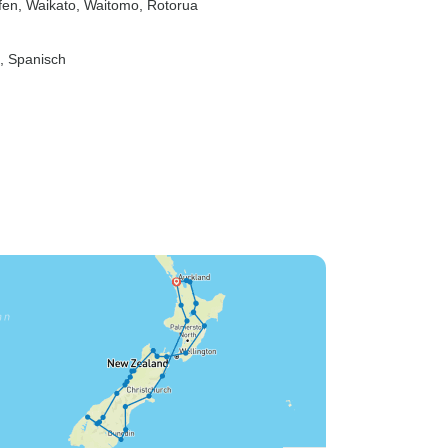
fen
, Waikato
, Waitomo
, Rotorua
h, Spanisch