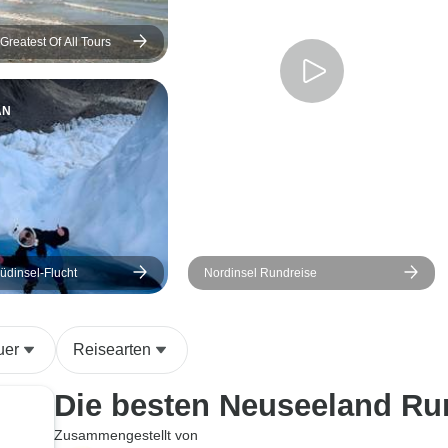
Greatest Of All Tours
AN
üdinsel-Flucht
Nordinsel Rundreise
uer
Reisearten
Die besten Neuseeland Ru
Zusammengestellt von