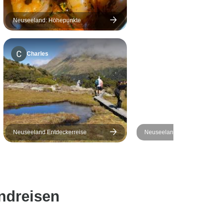
Neuseeland: Höhepunkte
Charles
Neuseeland Entdeckerreise
Neuseeland: Sweet As Sou
(westwärts)
ndreisen