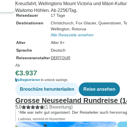
Kreuzfahrt, Wellingtons Mount Victoria und Māori-Kultur
Waitomo Höhlen. Ab 225€/Tag.
Reisedauer
17 Tage
Destinationen
Christchurch
, Fox Glacier
, Queenstown
, T
Wellington
, Rotorua
Alle Reiseziele ansehen
Alter
Alter 6+
Sprache
Deutsch
Reiseveranstalter
DERTOUR
Ab
€3.937
Registrieren
to unlock savings
Broschüre herunterladen
Reise ansehen
Grosse Neuseeland Rundreise (1
5,0
(1 Bewertung)
“Alle war sehr gut organisiert. Der Reiseleiter auch hervorra
Ladislav, verreist im November