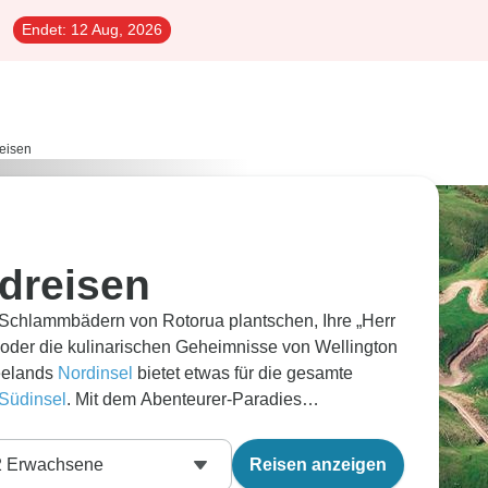
Endet:
12 Aug, 2026
eisen
dreisen
 Schlammbädern von Rotorua plantschen, Ihre „Herr
 oder die kulinarischen Geheimnisse von Wellington
seelands
Nordinsel
bietet etwas für die gesamte
Südinsel
. Mit dem Abenteurer-Paradies
 Sound, der beeindruckenden Straßenkunst von
t der TranzAlpine Bahn wird Sie eine Rundreise
2
Erwachsene
Reisen anzeigen