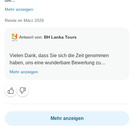
die...
Mehr anzeigen
Reiste im März 2026
Antwort von:
BH Lanka Tours
Vielen Dank, dass Sie sich die Zeit genommen
haben, uns eine wunderbare Bewertung zu
hinterlassen. Es freut uns sehr zu hören, dass Ihnen
Mehr anzeigen
die Erfahrung mit uns gefallen hat. Ihre freundlichen
Worte bedeuten unserem Team sehr viel! Wir können
es kaum erwarten, Sie zu einem weiteren
Mehr anzeigen