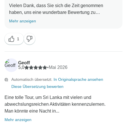
Vielen Dank, dass Sie sich die Zeit genommen
haben, uns eine wunderbare Bewertung zu
hinterlassen. Es freut uns sehr zu hören, dass Ihnen
Mehr anzeigen
die Erfahrung mit uns gefallen hat. Ihre freundlichen
1
Geoff
5,0
•
Mai 2026
Automatisch übersetzt.
In Originalsprache ansehen
Diese Übersetzung bewerten
Eine tolle Tour, um Sri Lanka mit vielen und
abwechslungsreichen Aktivitäten kennenzulernen.
Man könnte eine Nacht in...
Mehr anzeigen