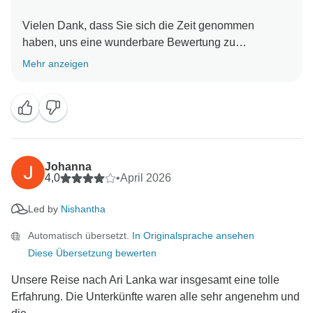
Vielen Dank, dass Sie sich die Zeit genommen
haben, uns eine wunderbare Bewertung zu
hinterlassen. Es freut uns sehr zu hören, dass Ihnen
Mehr anzeigen
die Erfahrung mit uns gefallen hat. Ihre freundlichen
Worte bedeuten unserem Team sehr viel! Wir können
es kaum erwarten, Sie zu einem weiteren
Johanna
4,0
•
April 2026
Led by
Nishantha
Automatisch übersetzt.
In Originalsprache ansehen
Diese Übersetzung bewerten
Unsere Reise nach Ari Lanka war insgesamt eine tolle
Erfahrung. Die Unterkünfte waren alle sehr angenehm und