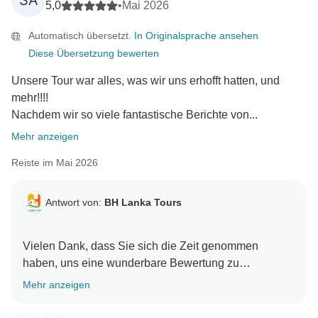
SA
5,0
•
Mai 2026
Automatisch übersetzt.
In Originalsprache ansehen
Diese Übersetzung bewerten
Unsere Tour war alles, was wir uns erhofft hatten, und
mehr!!!!
Nachdem wir so viele fantastische Berichte von...
Mehr anzeigen
Reiste im Mai 2026
Antwort von:
BH Lanka Tours
Vielen Dank, dass Sie sich die Zeit genommen
haben, uns eine wunderbare Bewertung zu
hinterlassen. Es freut uns sehr zu hören, dass Ihnen
Mehr anzeigen
die Erfahrung mit uns gefallen hat. Ihre freundlichen