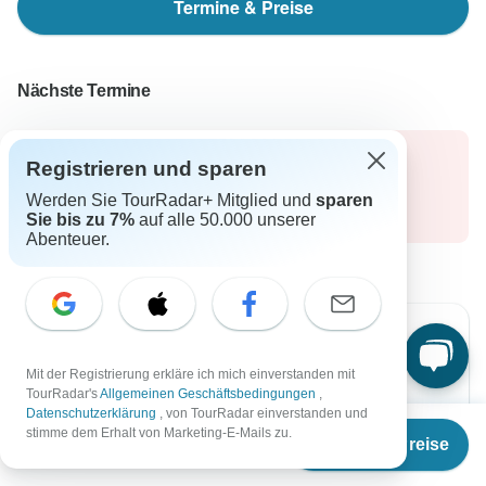
Termine & Preise
Nächste Termine
Die aktuellen Angebote gibt es nur für eine
Registrieren und sparen
beschränkte Zeit.
Werden Sie TourRadar+ Mitglied und
sparen
Bis
12 Aug, 2026
Sie bis zu 7%
auf alle 50.000 unserer
Abenteuer.
-15%
Mit der Registrierung erkläre ich mich einverstanden mit
Von Mittwoch
Bis Sonntag
TourRadar's
Allgemeinen Geschäftsbedingungen
,
12 Aug, 2026
23 Aug, 2026
Datenschutzerklärung
, von TourRadar einverstanden und
Ab
€1.661
stimme dem Erhalt von Marketing-E-Mails zu.
Termine & Preise
€
1.412
per person
Englisch
+3 mehr
Garantierte Durchführung