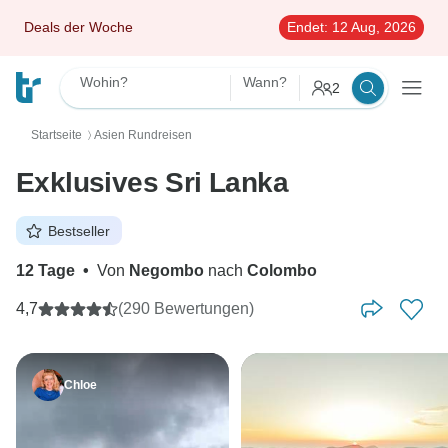
Deals der Woche
Endet:
12 Aug, 2026
Wohin?
Wann?
2
Startseite
Asien Rundreisen
〉
Exklusives Sri Lanka
Bestseller
12 Tage
•
Von
Negombo
nach
Colombo
4,7
(290 Bewertungen)
Chloe