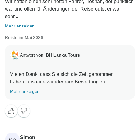
Wir hatten einen sehr netten Fahrer, Heshan, der pünktlich
war und offen für Änderungen der Reiseroute, er war
sehr...
Mehr anzeigen
Reiste im Mai 2026
Antwort von:
BH Lanka Tours
Vielen Dank, dass Sie sich die Zeit genommen
haben, uns eine wunderbare Bewertung zu
hinterlassen. Es freut uns sehr zu hören, dass Ihnen
Mehr anzeigen
die Erfahrung mit uns gefallen hat. Ihre freundlichen
Simon