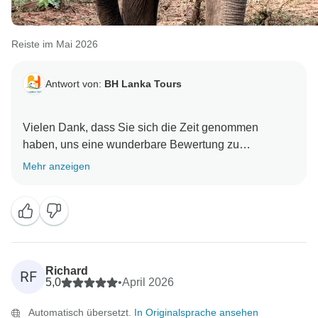
Reiste im Mai 2026
Antwort von:
BH Lanka Tours
Vielen Dank, dass Sie sich die Zeit genommen
haben, uns eine wunderbare Bewertung zu
hinterlassen. Es freut uns sehr zu hören, dass Ihnen
Mehr anzeigen
die Erfahrung mit uns gefallen hat. Ihre freundlichen
Richard
RF
5,0
•
April 2026
Automatisch übersetzt.
In Originalsprache ansehen