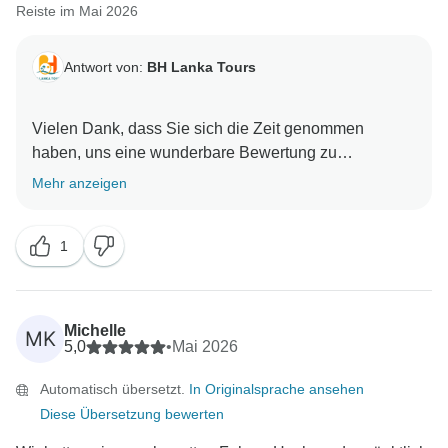
Reiste im Mai 2026
Antwort von:
BH Lanka Tours
Vielen Dank, dass Sie sich die Zeit genommen
haben, uns eine wunderbare Bewertung zu
hinterlassen. Es freut uns sehr zu hören, dass Ihnen
Mehr anzeigen
die Erfahrung mit uns gefallen hat. Ihre freundlichen
1
Michelle
MK
5,0
•
Mai 2026
Automatisch übersetzt.
In Originalsprache ansehen
Diese Übersetzung bewerten