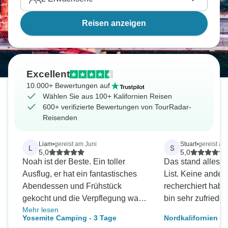
perfekte Rundreise für jeden Reisetyp.
Reisen anzeigen
Excellent
10.000+ Bewertungen auf
Wählen Sie aus 100+ Kalifornien Reisen
600+ verifizierte Bewertungen von TourRadar-
Reisenden
Liam
•
gereist am Juni
Stuart
•
gereist a
L
S
5,0
5,0
Noah ist der Beste. Ein toller
Das stand alles a
Ausflug, er hat ein fantastisches
List. Keine andere Tour, die ich
Abendessen und Frühstück
recherchiert habe, w
gekocht und die Verpflegung war
bin sehr zufrieden
Mehr lesen
fantastisch. Noah ist wirklich der
Yosemite Camping - 3 Tage
Nordkalifornien mi
beste Führer für diese Tour