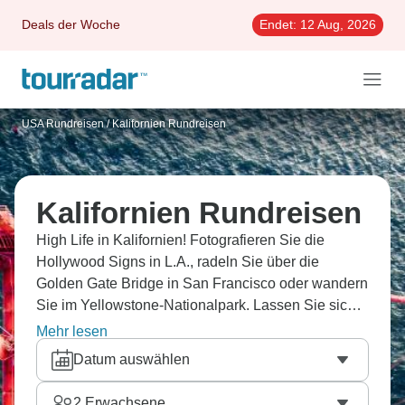
Deals der Woche
Endet:
12 Aug, 2026
USA Rundreisen
/
Kalifornien Rundreisen
Kalifornien Rundreisen
High Life in Kalifornien! Fotografieren Sie die
Hollywood Signs in L.A., radeln Sie über die
Golden Gate Bridge in San Francisco oder wandern
Sie im Yellowstone-Nationalpark. Lassen Sie sich
von den Panoramen des Death Valley
Mehr lesen
Nationalparks verzaubern und gehen Sie in Santa
Datum auswählen
Barbara eine Runde surfen! Egal, ob allein, zu zweit
oder lieber mit der
Familie
– hier finden Sie die
2
Erwachsene