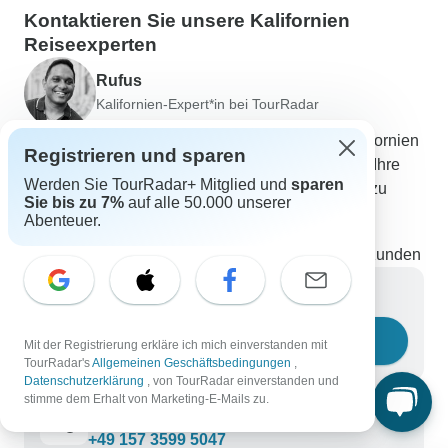
Kontaktieren Sie unsere Kalifornien
Reiseexperten
Rufus
Kalifornien-Expert*in bei TourRadar
Rufus ist Teil unseres erfahrenen Teams von Kalifornien
Registrieren und sparen
Reiseexperten. Wenden Sie sich an uns, um alle Ihre
Werden Sie TourRadar+ Mitglied und
sparen
Fragen über Kalifornien Rundreisen beantwortet zu
Sie bis zu 7%
auf alle 50.000 unserer
bekommen!
Abenteuer.
Wählen Sie aus 118+ Kalifornien Reisen
636 verifizierte Bewertungen von TourRadar-Kunden
Schreiben Sie uns eine Nachricht
Eine Frage stellen
Mit der Registrierung erkläre ich mich einverstanden mit
TourRadar's
Allgemeinen Geschäftsbedingungen
,
Datenschutzerklärung
, von TourRadar einverstanden und
stimme dem Erhalt von Marketing-E-Mails zu.
Rufen Sie uns an
+49 157 3599 5047