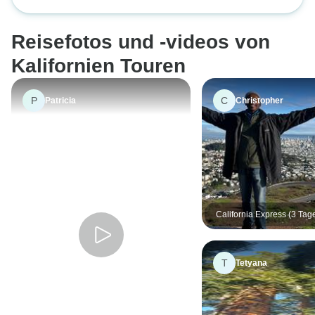
Park
Reisefotos und -videos von
Kalifornien Touren
P
C
Patricia
Christopher
California Express (3 Tag
T
Tetyana