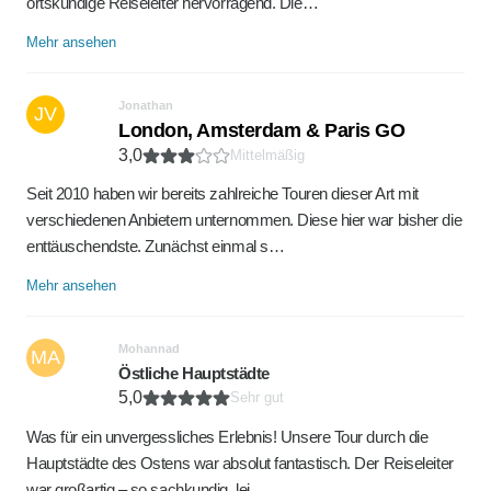
ortskundige Reiseleiter hervorragend. Die…
Mehr ansehen
Jonathan
JV
London, Amsterdam & Paris GO
3,0
Mittelmäßig
Seit 2010 haben wir bereits zahlreiche Touren dieser Art mit
verschiedenen Anbietern unternommen. Diese hier war bisher die
enttäuschendste. Zunächst einmal s…
Mehr ansehen
Mohannad
MA
Östliche Hauptstädte
5,0
Sehr gut
Was für ein unvergessliches Erlebnis! Unsere Tour durch die
Hauptstädte des Ostens war absolut fantastisch. Der Reiseleiter
war großartig – so sachkundig, lei…