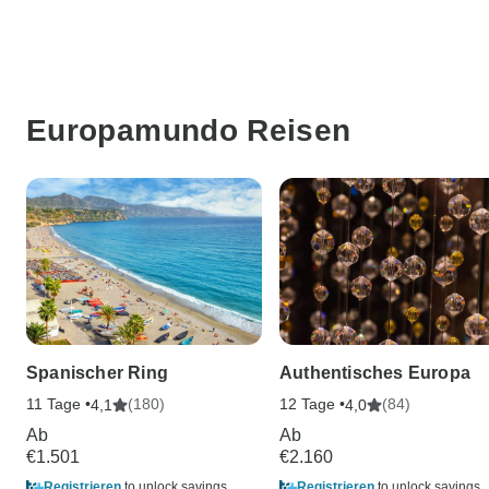
Europamundo Reisen
Spanischer Ring
Authentisches Europa
11 Tage •
(180)
12 Tage •
(84)
4,1
4,0
Ab
Ab
€1.501
€2.160
Registrieren
to unlock savings
Registrieren
to unlock savings