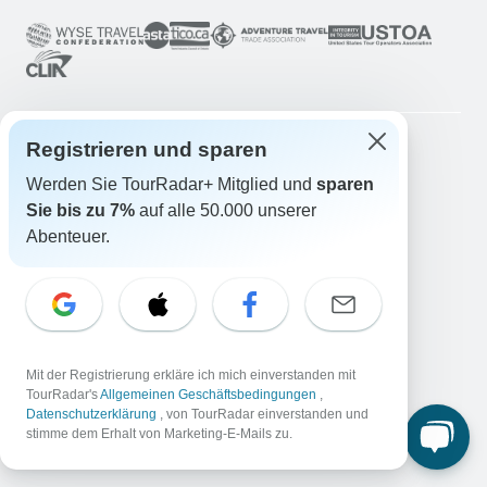
Registrieren und sparen
Unternehmen
Werden Sie TourRadar+ Mitglied und
sparen
Über uns
Sie bis zu 7%
auf alle 50.000 unserer
Abenteuer.
Karriere
Jetzt bewerben!
Reisende
Abenteuer gewinnen
Jetzt mitmachen!
Warum TourRadar?
Mit der Registrierung erkläre ich mich einverstanden mit
Nach Ihrer Buchung
TourRadar's
Allgemeinen Geschäftsbedingungen
,
Datenschutzerklärung
, von TourRadar einverstanden und
Stornorichtlinien
stimme dem Erhalt von Marketing-E-Mails zu.
Community