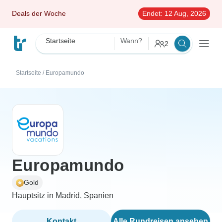
Deals der Woche
Endet:
12 Aug, 2026
Startseite
Wann?
2
Startseite
/
Europamundo
Europamundo
Gold
Hauptsitz in Madrid, Spanien
Kontakt
Alle Rundreisen ansehen