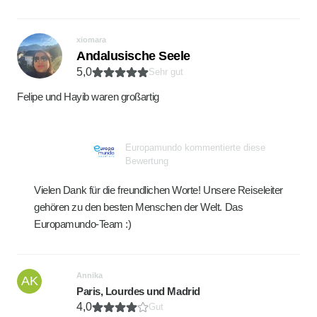
xiomara
Andalusische Seele
5,0
Sehr gut
Felipe und Hayib waren großartig
Europamundo kommentierte diese
Bewertung
Vielen Dank für die freundlichen Worte! Unsere Reiseleiter
gehören zu den besten Menschen der Welt. Das
Europamundo-Team :)
Annika
AK
Paris, Lourdes und Madrid
4,0
Gut