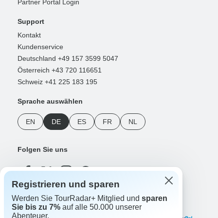
Partner Portal Login
Support
Kontakt
Kundenservice
Deutschland +49 157 3599 5047
Österreich +43 720 116651
Schweiz +41 225 183 195
Sprache auswählen
EN
DE
ES
FR
NL
Folgen Sie uns
Registrieren und sparen
Werden Sie TourRadar+ Mitglied und
sparen
Zahlungsmethoden
Sie bis zu 7%
auf alle 50.000 unserer
Abenteuer.