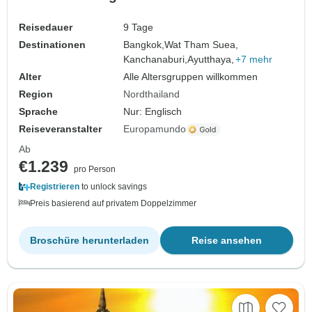
Reisedauer
9 Tage
Destinationen
Bangkok,
Wat Tham Suea,
Kanchanaburi,
Ayutthaya,
+7 mehr
Alter
Alle Altersgruppen willkommen
Region
Nordthailand
Sprache
Nur: Englisch
Reiseveranstalter
Europamundo
Ab
€1.239
pro Person
Registrieren
to unlock savings
Preis basierend auf privatem Doppelzimmer
Broschüre herunterladen
Reise ansehen