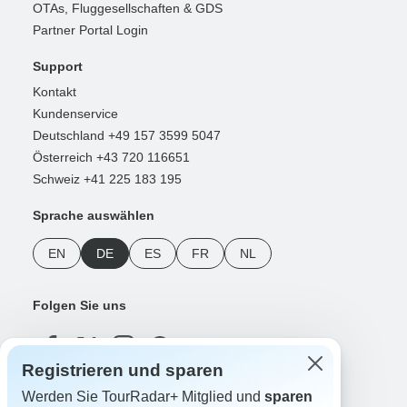
OTAs, Fluggesellschaften & GDS
Partner Portal Login
Support
Kontakt
Kundenservice
Deutschland +49 157 3599 5047
Österreich +43 720 116651
Schweiz +41 225 183 195
Sprache auswählen
EN
DE
ES
FR
NL
Folgen Sie uns
Registrieren und sparen
Werden Sie TourRadar+ Mitglied und
sparen
Zahlungsmethoden