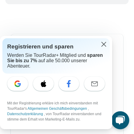
Top Reiseziele
Registrieren und sparen
Werden Sie TourRadar+ Mitglied und
sparen
Afrika
Sie bis zu 7%
auf alle 50.000 unserer
Abenteuer.
Asien
Australien
Europa
Südamerika
Mit der Registrierung erkläre ich mich einverstanden mit
TourRadar's
Allgemeinen Geschäftsbedingungen
,
Ägypten
Datenschutzerklärung
, von TourRadar einverstanden und
stimme dem Erhalt von Marketing-E-Mails zu.
Marokko