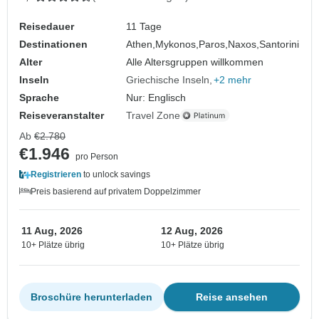
Reisedauer
11 Tage
Destinationen
Athen,
Mykonos,
Paros,
Naxos,
Santorini
Alter
Alle Altersgruppen willkommen
Inseln
Griechische Inseln
+2 mehr
Sprache
Nur: Englisch
Reiseveranstalter
Travel Zone
Ab
€2.780
€1.946
pro Person
Registrieren
to unlock savings
Preis basierend auf privatem Doppelzimmer
11 Aug, 2026
12 Aug, 2026
10+ Plätze übrig
10+ Plätze übrig
Broschüre herunterladen
Reise ansehen