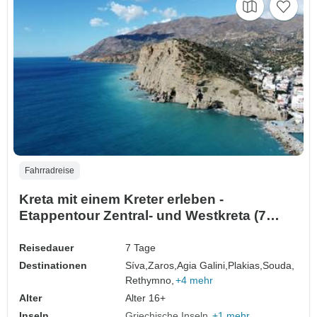
Fahrradreise
Kreta mit einem Kreter erleben -
Etappentour Zentral- und Westkreta (7
Tage)
Reisedauer
7 Tage
Destinationen
Síva,
Zaros,
Agia Galini,
Plakias,
Souda,
Rethymno,
+4 mehr
Alter
Alter 16+
Inseln
Griechische Inseln
+1 mehr