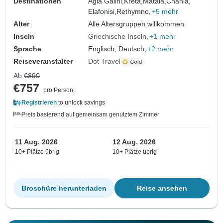
Destinationen
Agia Galini,
Kreta,
Matala,
Chania,
Elafonisi,
Rethymno,
+5 mehr
Alter
Alle Altersgruppen willkommen
Inseln
Griechische Inseln
+1 mehr
Sprache
Englisch, Deutsch,
+2 mehr
Reiseveranstalter
Dot Travel
Ab
€890
€757
pro Person
Registrieren
to unlock savings
Preis basierend auf gemeinsam genutztem Zimmer
11 Aug, 2026
12 Aug, 2026
10+ Plätze übrig
10+ Plätze übrig
Broschüre herunterladen
Reise ansehen