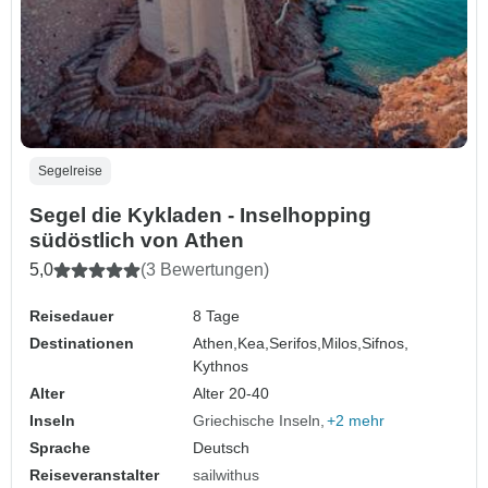
Segelreise
Segel die Kykladen - Inselhopping
südöstlich von Athen
5,0
(3 Bewertungen)
Reisedauer
8 Tage
Destinationen
Athen,
Kea,
Serifos,
Milos,
Sifnos,
Kythnos
Alter
Alter 20-40
Inseln
Griechische Inseln
+2 mehr
Sprache
Deutsch
Reiseveranstalter
sailwithus