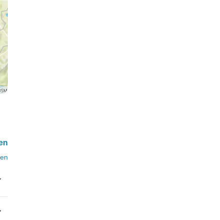
gen
ten