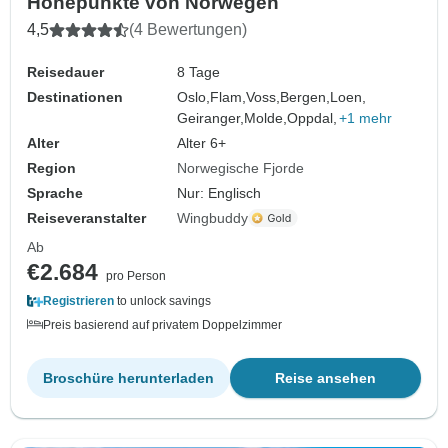
Höhepunkte von Norwegen
4,5
(4 Bewertungen)
Reisedauer
8 Tage
Destinationen
Oslo,
Flam,
Voss,
Bergen,
Loen,
Geiranger,
Molde,
Oppdal,
+1 mehr
Alter
Alter 6+
Region
Norwegische Fjorde
Sprache
Nur: Englisch
Reiseveranstalter
Wingbuddy
Ab
€2.684
pro Person
Registrieren
to unlock savings
Preis basierend auf privatem Doppelzimmer
Broschüre herunterladen
Reise ansehen