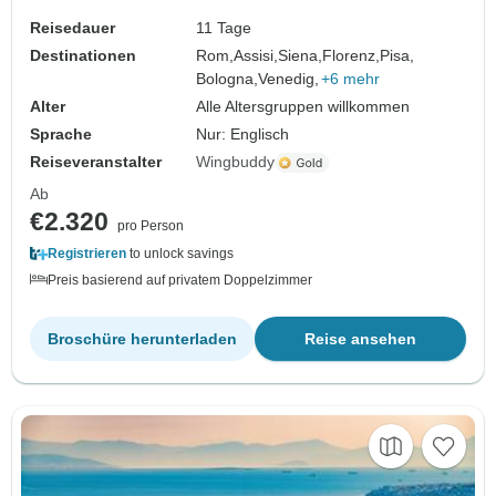
Reisedauer
11 Tage
Destinationen
Rom,
Assisi,
Siena,
Florenz,
Pisa,
Bologna,
Venedig,
+6 mehr
Alter
Alle Altersgruppen willkommen
Sprache
Nur: Englisch
Reiseveranstalter
Wingbuddy
Ab
€2.320
pro Person
Registrieren
to unlock savings
Preis basierend auf privatem Doppelzimmer
Broschüre herunterladen
Reise ansehen