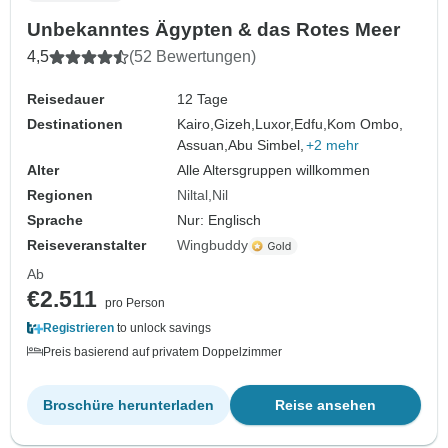
Unbekanntes Ägypten & das Rotes Meer
4,5
(52 Bewertungen)
Reisedauer
12 Tage
Destinationen
Kairo,
Gizeh,
Luxor,
Edfu,
Kom Ombo,
Assuan,
Abu Simbel,
+2 mehr
Alter
Alle Altersgruppen willkommen
Regionen
Niltal
Nil
Sprache
Nur: Englisch
Reiseveranstalter
Wingbuddy
Ab
€2.511
pro Person
Registrieren
to unlock savings
Preis basierend auf privatem Doppelzimmer
Broschüre herunterladen
Reise ansehen