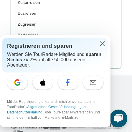
Kulturreisen
Busreisen
Zugreisen
Badereisen
Registrieren und sparen
Familienreisen
Werden Sie TourRadar+ Mitglied und
sparen
Private Rundreisen
Sie bis zu 7%
auf alle 50.000 unserer
Abenteuer.
Excellent
10.000+
Bewertungen auf
Mit der Registrierung erkläre ich mich einverstanden mit
TourRadar's
Allgemeinen Geschäftsbedingungen
,
Datenschutzerklärung
, von TourRadar einverstanden und
Assoziiert mit
stimme dem Erhalt von Marketing-E-Mails zu.