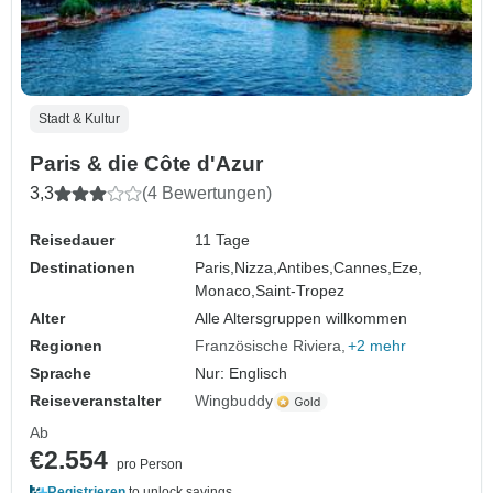
Stadt & Kultur
Paris & die Côte d'Azur
3,3
(4 Bewertungen)
Reisedauer
11 Tage
Destinationen
Paris,
Nizza,
Antibes,
Cannes,
Eze,
Monaco,
Saint-Tropez
Alter
Alle Altersgruppen willkommen
Regionen
Französische Riviera
+2 mehr
Sprache
Nur: Englisch
Reiseveranstalter
Wingbuddy
Ab
€2.554
pro Person
Registrieren
to unlock savings