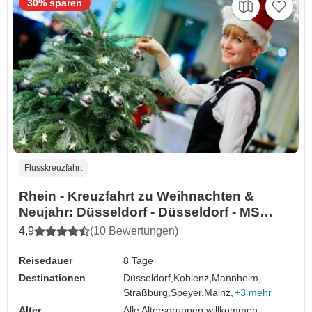
30% sparen
Flusskreuzfahrt
Rhein - Kreuzfahrt zu Weihnachten &
Neujahr: Düsseldorf - Düsseldorf - MS
Vista Rio
4,9
(10 Bewertungen)
Reisedauer
8 Tage
Destinationen
Düsseldorf,
Koblenz,
Mannheim,
Straßburg,
Speyer,
Mainz,
+3 mehr
Alter
Alle Altersgruppen willkommen