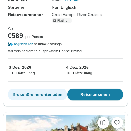
Regionen
Rhein
+2 mehr
Sprache
Nur: Englisch
Reiseveranstalter
CroisiEurope River Cruises
Ab
€589
pro Person
Registrieren
to unlock savings
Preis basierend auf privatem Doppelzimmer
3 Dez, 2026
4 Dez, 2026
10+ Plätze übrig
10+ Plätze übrig
Broschüre herunterladen
Reise ansehen