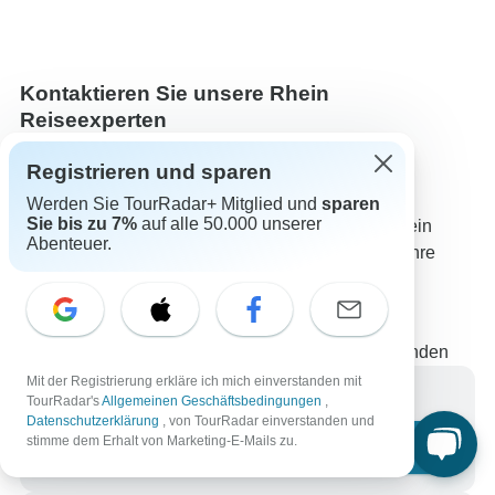
Kontaktieren Sie unsere Rhein
Reiseexperten
Kristina
K
Registrieren und sparen
Rhein-Expert*in bei TourRadar
Werden Sie TourRadar+ Mitglied und
sparen
Sie bis zu 7%
auf alle 50.000 unserer
Kristina ist Teil unseres erfahrenen Teams von Rhein
Abenteuer.
Reiseexperten. Wenden Sie sich an uns, um alle Ihre
Fragen über Rhein Rundreisen beantwortet zu
bekommen!
Wählen Sie aus 106+ Rhein Reisen
84 verifizierte Bewertungen von TourRadar-Kunden
Mit der Registrierung erkläre ich mich einverstanden mit
Schreiben Sie uns eine Nachricht
TourRadar's
Allgemeinen Geschäftsbedingungen
,
Datenschutzerklärung
, von TourRadar einverstanden und
stimme dem Erhalt von Marketing-E-Mails zu.
Eine Frage stellen