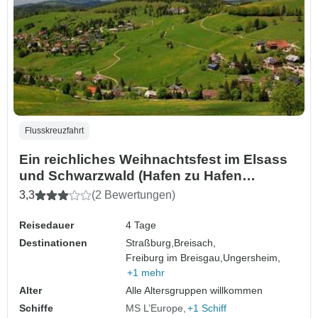
Flusskreuzfahrt
Ein reichliches Weihnachtsfest im Elsass
und Schwarzwald (Hafen zu Hafen
Kreuzfahrt)
3,3
(2 Bewertungen)
Reisedauer
4 Tage
Destinationen
Straßburg,
Breisach,
Freiburg im Breisgau,
Ungersheim,
+1 mehr
Alter
Alle Altersgruppen willkommen
Schiffe
MS L’Europe
+1 Schiff