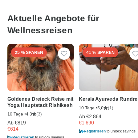
Aktuelle Angebote für
Wellnessreisen
25 % SPAREN
41 % SPAREN
Goldenes Dreieck Reise mit
Kerala Ayurveda Rundre
Yoga Hauptstadt Rishikesh
10 Tage •
(1)
5,0
10 Tage •
(3)
4,3
Ab
€2.864
Ab
€819
€1.690
€614
Registrieren
to unlock savings
Registrieren
to unlock savings