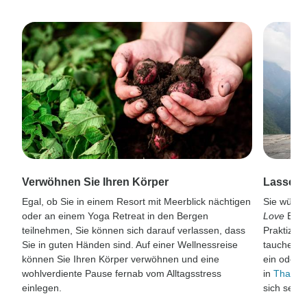
Verwöhnen Sie Ihren Körper
Lassen 
Egal, ob Sie in einem Resort mit Meerblick nächtigen
Sie wünsc
oder an einem Yoga Retreat in den Bergen
Love
Erle
teilnehmen, Sie können sich darauf verlassen, dass
Praktizier
Sie in guten Händen sind. Auf einer Wellnessreise
tauchen S
können Sie Ihren Körper verwöhnen und eine
ein oder 
wohlverdiente Pause fernab vom Alltagsstress
in
Thailan
einlegen.
sich selbs