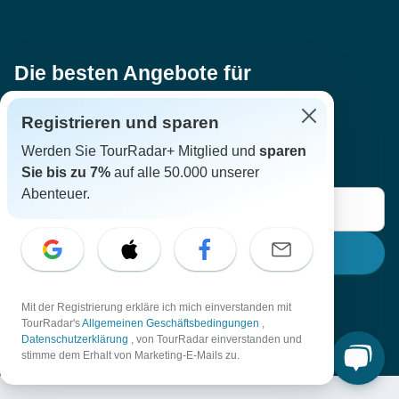
Die besten Angebote für
Wellnessabenteuer!
Registrieren und sparen
Erhalten Sie die besten Angebote rund um
Werden Sie TourRadar+ Mitglied und
sparen
Wellnesspakete direkt per E-Mail zugeschickt.
Sie bis zu 7%
auf alle 50.000 unserer
Abenteuer.
Anmelden
Mit dieser Anmeldung stimmen Sie unseren
AGB
und
Mit der Registrierung erkläre ich mich einverstanden mit
Datenschutzrichtlinien
zu.
TourRadar's
Allgemeinen Geschäftsbedingungen
,
Datenschutzerklärung
, von TourRadar einverstanden und
stimme dem Erhalt von Marketing-E-Mails zu.