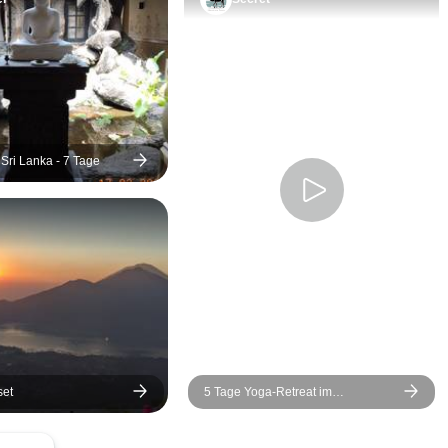
Reiseleiter aus den Städten
an Segelerfa
stammten, die wir
Ortskenntnis 
besichtigten, und sehr gut
unschätzbare
über alle Aspekte ihrer
half uns, vers
Stadt Bescheid wussten
Juwelen zu e
und alle unsere Fragen
die besten Plä
beantworten konnten. Die
beliebten Häf
Sri Lanka - 7 Tage
Unterkünfte waren großartig
Das Boot hat
und mir gefiel die Idee, die
Platz und war 
letzten 3 Tage der Reise in
perfekt für e
der friedlichen Yoga-
Freunden. Wir
Hauptstadt der Welt
Glück, einen 
Rishikesh in der Nähe des
Bord zu haben,
Ganges zu verbringen.
Stunden anbot
in unseren Ze
passten. Wir 
set
5 Tage Yoga-Retreat im
September un
Atlasgebirge
Glück mit dem