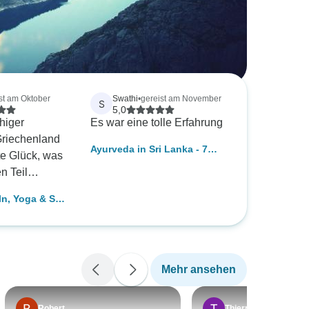
st am Oktober
Swathi
•
gereist am November
S
5,0
higer
Es war eine tolle Erfahrung
Griechenland
Ayurveda in Sri Lanka - 7
te Glück, was
Tage
n Teil
stischen
n, Yoga & SUP
 zu verdanken
ischen
 super
aden-Inseln,
mer für einen
N DEN
en, leicht zu
NGUNGEN.
Mehr ansehen
 sorgte immer
ND LEICHTES
NKLUSIVE.
e eine tolle
Sein Reichtum
Robert
Thierry