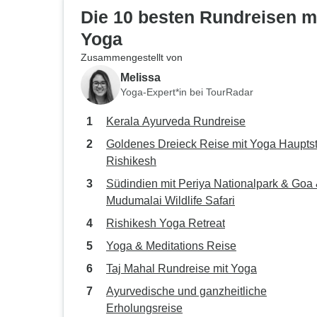
FRÜHSTÜCK UND LEICHTES
Die 10 besten Rundreisen m
MITTageSEN INKLUSIVE.
Yoga
Zusammengestellt von
Melissa
Yoga-Expert*in bei TourRadar
Kerala Ayurveda Rundreise
Goldenes Dreieck Reise mit Yoga Haupts
Rishikesh
Südindien mit Periya Nationalpark & Goa
Mudumalai Wildlife Safari
Rishikesh Yoga Retreat
Yoga & Meditations Reise
Taj Mahal Rundreise mit Yoga
Ayurvedische und ganzheitliche
Erholungsreise