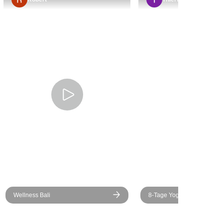
hrung und
war von
m Wert und
teckte
ntdecken und
tze in
en zu sichern.
te genügend
gut gepflegt,
ine Gruppe von
 hatten das
Yogalehrer an
 der flexible
, die genau
itplan
hatten Ende
Wellness Bali
8-Tage Yoga-Klausur
glaubliches
 Wetter und