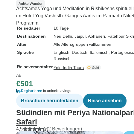
Antike Wunder
Achtsames Yoga und Meditation in Rishikeshs spirituel
im Hotel Yog Vashisth. Ganges Aartis im Parmarth Nik
Programm.
Reisedauer
10 Tage
Destinationen
Neu Delhi
, Jaipur
, Abhaneri
, Fatehpur Sikri
Alter
Alle Altersgruppen willkommen
Sprache
Englisch, Deutsch, Italienisch, Portugiesi
Russisch
Reiseveranstalter
Yolo India Tours
Ab
€501
Registrieren
to unlock savings
Broschüre herunterladen
Reise ansehen
Südindien mit Periya Nationalpa
Safari
4,5
(2 Bewertungen)