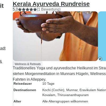
konnten die 
Kerala Ayurveda Rundreise
it
über sonnige
5,0
(1 Bewertung)
erfrischende
genießen. Ab
man zwar ma
leichten Pullo
zumindest war
heiß zum Schl
Insgesamt wa
tadt
also ideal für
entspannten S
 &
Der Höhepunk
Wellness & Retreats
Traditionelles Yoga und ayurvedische Heilkunst im S
Reise war zwe
stehen Morgenmeditation in Munnars Hügeln, Wellness
von Elias gep
Fahrten in Alleppey.
Überraschung
Reisedauer
10 Tage
Ohne mein Wi
Destinationen
Kochi (Cochin)
, Munnar
, Eravikulam Natio
er die Reiser
Kovalam
, Thiruvananthapuram
die perfekte 
Alter
Alle Altersgruppen willkommen
Kulisse für de