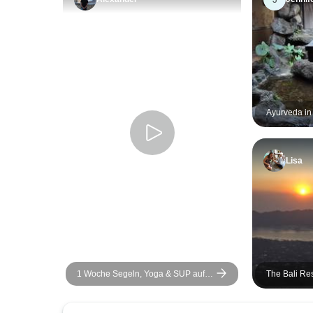
Ayurveda in 
Lisa
1 Woche Segeln, Yoga & SUP auf
The Bali Re
den Saronischen oder/und
Kykladen-Inseln, ABHÄNGIG VON
DEN WETTERBEDINGUNGEN.