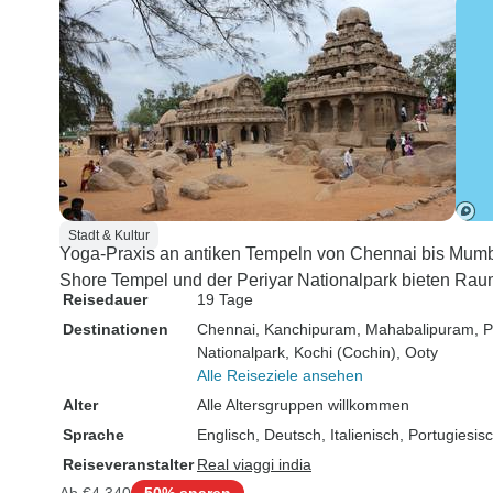
Stadt & Kultur
Yoga-Praxis an antiken Tempeln von Chennai bis Mum
Shore Tempel und der Periyar Nationalpark bieten Raum
Reisedauer
19 Tage
Destinationen
Chennai
, Kanchipuram
, Mahabalipuram
, 
Nationalpark
, Kochi (Cochin)
, Ooty
Alle Reiseziele ansehen
Alter
Alle Altersgruppen willkommen
Sprache
Englisch, Deutsch, Italienisch, Portugiesi
Reiseveranstalter
Real viaggi india
Ab
€4.340
50% sparen