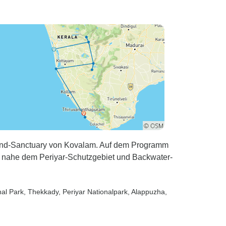
ganze Woche
 Tage und
 Badetage
ends brauchte
nchmal einen
ver, aber
 es nicht zu
afen.
r das Klima
 einen
egelurlaub.
t unserer
trand-Sanctuary von Kovalam. Auf dem Programm
ifellos der
 nahe dem Periyar-Schutzgebiet und Backwater-
lante
santrag.
ssen passte
nal Park
, Thekkady
, Periyar Nationalpark
, Alappuzha
,
oute an, um
romantische
n