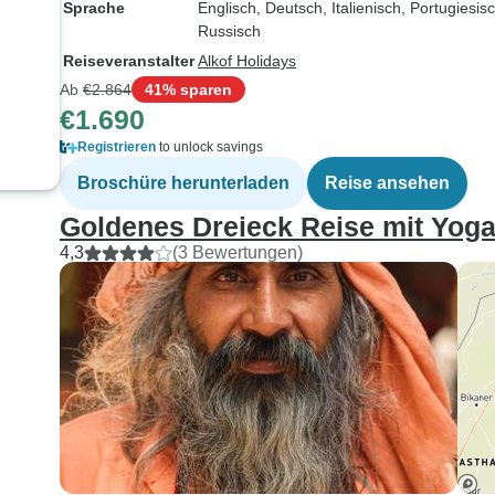
Sprache
Englisch, Deutsch, Italienisch, Portugiesi
Heiratsantrag
Russisch
Partners an m
Reiseveranstalter
Alkof Holidays
schaffen. Das
Ab
€2.864
41% sparen
Erlebnis wirkl
€1.690
unvergesslich
Alles in allem
Registrieren
to unlock savings
fantastische 
Broschüre herunterladen
Reise ansehen
guter Laune,
Goldenes Dreieck Reise mit Yoga
wunderschön
Landschaften
4,3
(3 Bewertungen)
unvergesslich
Erinnerungen
diese Reise n
empfehlen!