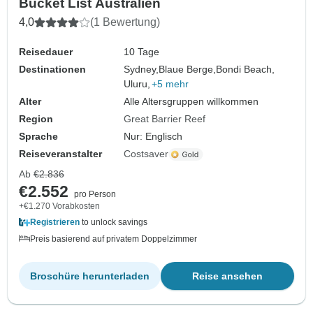
Bucket List Australien
4,0
(1 Bewertung)
Reisedauer
10 Tage
Destinationen
Sydney,
Blaue Berge,
Bondi Beach,
Uluru,
+5 mehr
Alter
Alle Altersgruppen willkommen
Region
Great Barrier Reef
Sprache
Nur: Englisch
Reiseveranstalter
Costsaver
Ab
€2.836
€2.552
pro Person
+€1.270 Vorabkosten
Registrieren
to unlock savings
Preis basierend auf privatem Doppelzimmer
Broschüre herunterladen
Reise ansehen