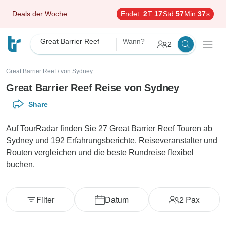
Deals der Woche
Endet:
2
T
17
Std
57
Min
36
s
Great Barrier Reef
Wann?
2
Great Barrier Reef
/
von Sydney
Great Barrier Reef Reise von Sydney
Share
Auf TourRadar finden Sie 27 Great Barrier Reef Touren ab
Sydney und 192 Erfahrungsberichte. Reiseveranstalter und
Routen vergleichen und die beste Rundreise flexibel
buchen.
Filter
Datum
2
Pax