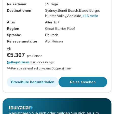
Reisedauer
15 Tage
Destinationen
Sydney,
Bondi Beach,
Blaue Berge,
Hunter Valley,
Adelaide,
+16 mehr
Alter
Alter 16+
Region
Great Barrier Reef
Sprache
Deutsch
Reiseveranstalter
ASI Reisen
Ab
€5.367
pro Person
Registrieren
to unlock savings
Preis basierend auf privatem Doppelzimmer
Broschüre herunterladen
Reise ansehen
Registrieren Sie sich oder melden Sie sich an, um