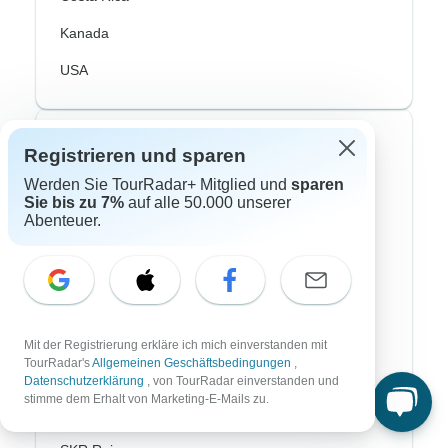
Kanada
USA
Top Reiseveranstalter
Registrieren und sparen
Werden Sie TourRadar+ Mitglied und
sparen
ASI Reisen
Sie bis zu 7%
auf alle 50.000 unserer
Abenteuer.
Bavaria Fernreisen
Chamäleon
DERTour
DIAMIR Erlebnisreisen
Mit der Registrierung erkläre ich mich einverstanden mit
TourRadar's
Allgemeinen Geschäftsbedingungen
,
Journaway
Datenschutzerklärung
, von TourRadar einverstanden und
stimme dem Erhalt von Marketing-E-Mails zu.
Lüftner Cruises