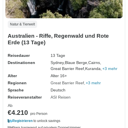
Natur & Tierwelt
Australien - Riffe, Regenwald und Rote
Erde (13 Tage)
Reisedauer
13 Tage
Destinationen
Sydney,
Blaue Berge,
Cairns,
Great Barrier Reef,
Kuranda,
+3 mehr
Alter
Alter 16+
Regionen
Great Barrier Reef
+3 mehr
Sprache
Deutsch
Reiseveranstalter
ASI Reisen
Ab
€4.210
pro Person
Registrieren
to unlock savings
Preis basierend auf privatem Doppelzimmer