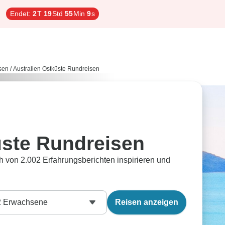
Endet:
2
T
19
Std
55
Min
8
s
sen
/
Australien Ostküste Rundreisen
üste Rundreisen
ch von 2.002 Erfahrungsberichten inspirieren und
2
Erwachsene
Reisen anzeigen