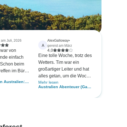
t am Juli, 2026
AlexGalloway
•
A
gereist am März
 war von
4,0
Eine tolle Woche, trotz des
nde einfach
Wetters. Tim war ein
. Schon beim
großartiger Leiter und hat
reffen im Büro
alles getan, um die Woche
les so einfach
n Australien:
Mehr lesen
so gut wie möglich zu
e Reiseroute
Australien Abenteuer (Gap
gestalten.
 – alles, was
Year)
der
n Ostküste nur
nn, war darin
le beliebten
gkeiten waren