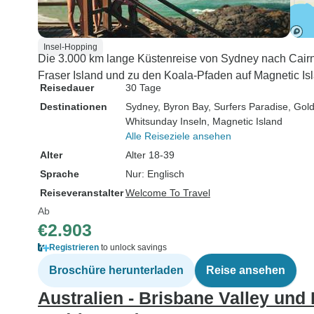
Insel-Hopping
Die 3.000 km lange Küstenreise von Sydney nach Cair
Fraser Island und zu den Koala-Pfaden auf Magnetic Is
Reisedauer
30 Tage
Destinationen
Sydney
, Byron Bay
, Surfers Paradise
, Gol
Whitsunday Inseln
, Magnetic Island
Alle Reiseziele ansehen
Alter
Alter 18-39
Sprache
Nur: Englisch
Reiseveranstalter
Welcome To Travel
Ab
€2.903
Registrieren
to unlock savings
Broschüre herunterladen
Reise ansehen
Australien - Brisbane Valley und 