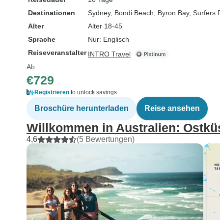
Destinationen
Sydney
, Bondi Beach
, Byron Bay
, Surfers
Alter
Alter 18-45
Sprache
Nur: Englisch
Reiseveranstalter
INTRO Travel
Ab
€729
Registrieren
to unlock savings
Broschüre herunterladen
Reise ansehen
Willkommen in Australien: Ostkü
4,6
(5 Bewertungen)