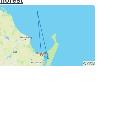
nforest
d ein
 Highlight war
ie Beach; der
e Whitsundays
ich und ein
ghlight der
d