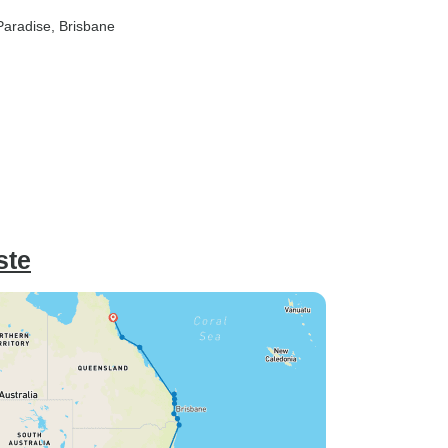
 Paradise
, Brisbane
ste