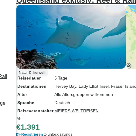
Queensland exklusiv: Reef & Rai
mit dabei, un
persönliches
für mich Airl
Flug über di
war unglaubl
r
absolutes Hi
Reise!
Natur & Tierwelt
Rail
Reisedauer
5 Tage
Destinationen
Hervey Bay
, Lady Elliot Insel
, Fraser Islan
Alter
Alle Altersgruppen willkommen
Sprache
Deutsch
age
Reiseveranstalter
MEIERS WELTREISEN
Ab
€1.391
Registrieren
to unlock savings