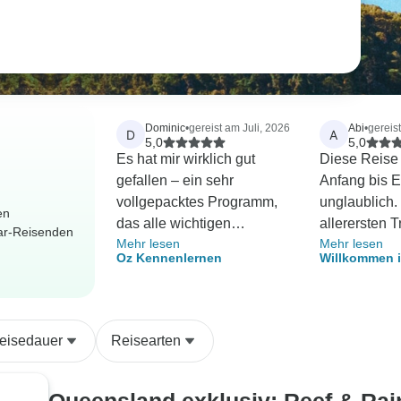
Dominic
•
gereist am Juli, 2026
Abi
•
gereis
D
A
5,0
5,0
Es hat mir wirklich gut
Diese Reise
gefallen – ein sehr
Anfang bis E
vollgepacktes Programm,
unglaublich
en
das alle wichtigen
allerersten T
dar-Reisenden
Mehr lesen
Mehr lesen
Sehenswürdigkeiten
wurde uns al
Oz Kennenlernen
Willkommen i
umfasst. Ich kann den
gemacht. Di
Ostküste
Tagesausflug nach
war großartig
Daintree wärmstens
man sich an 
empfehlen, wenn Sie in
australische
eisedauer
Reisearten
Cairns sind.
wünschen ka
enthalten. Al
Sehenswürdi