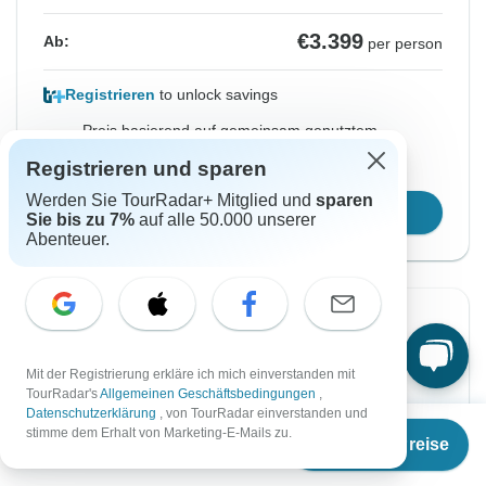
€3.399
Ab:
per person
Registrieren
to unlock savings
Preis basierend auf gemeinsam genutztem
Zimmer
Registrieren und sparen
Werden Sie TourRadar+ Mitglied und
sparen
Reisetermin wählen
Sie bis zu 7%
auf alle 50.000 unserer
Abenteuer.
Von Mittwoch
Bis Dienstag
19 Aug, 2026
15 Sep, 2026
Mit der Registrierung erkläre ich mich einverstanden mit
TourRadar's
Allgemeinen Geschäftsbedingungen
,
Englisch
Datenschutzerklärung
, von TourRadar einverstanden und
Ab
Abfahrt auf Anfrage
stimme dem Erhalt von Marketing-E-Mails zu.
Termine & Preise
€
3.099
per person
€3.399
Ab: