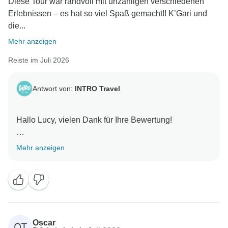
Diese Tour war randvoll mit unzähligen verschiedenen
Erlebnissen – es hat so viel Spaß gemacht!! K’Gari und
die...
Mehr anzeigen
Reiste im Juli 2026
Antwort von:
INTRO Travel
Hallo Lucy, vielen Dank für Ihre Bewertung!
Wir freuen uns sehr, dass Sie so viel Spaß auf dem
Mehr anzeigen
„Oz East Coast Adventure“ hatten! K’gari und die
Whitsundays sind wirklich unvergessliche
Höhepunkte, und es ist toll zu hören, dass Sie jede
Minute dieses Erlebnisses genossen haben.
Nochmals vielen Dank, dass Sie Ihre Erfahrungen mit
Oscar
OT