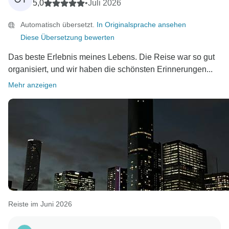
uns geteilt haben!
5,0
•
Juli 2026
Automatisch übersetzt.
In Originalsprache ansehen
Mit freundlichen Grüßen,
Diese Übersetzung bewerten
Das beste Erlebnis meines Lebens. Die Reise war so gut
organisiert, und wir haben die schönsten Erinnerungen...
Mehr anzeigen
Reiste im Juni 2026