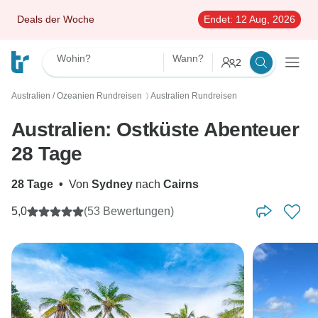
Deals der Woche
Endet:
12 Aug, 2026
Wohin?
Wann?
2
Australien / Ozeanien Rundreisen
Australien Rundreisen
〉
Australien: Ostküste Abenteuer
28 Tage
28 Tage
•
Von
Sydney
nach
Cairns
5,0
(53 Bewertungen)