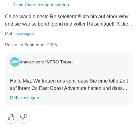
Diese Übersetzung bewerten
Chloe war die beste Reiseleiterin!!! Ich bin auf einer Whv
und sie war so beruhigend und voller Ratschläge!!! X die...
Mehr anzeigen
Reiste im September 2025
Antwort von:
INTRO Travel
Hallo Mia. Wir freuen uns sehr, dass Sie eine tolle Zeit
auf Ihrem Oz East Coast Adventure hatten und dass
Chloe mit ihrer Unterstützung und ihren Ratschlägen
Mehr anzeigen
dazu beigetragen hat, Ihre Reise noch besser zu
machen. Wir wissen die Empfehlung wirklich zu
schätzen und hoffen, Sie bald bei einem weiteren
Abenteuer zu sehen.