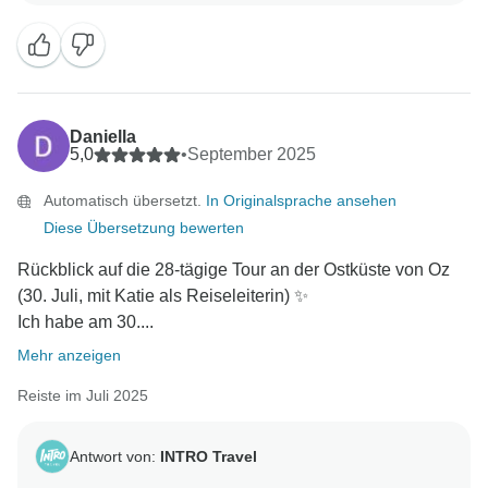
reibungslosen und angenehmen Erfahrung geführt
hat. Es ist schön zu wissen, dass die Aktivitäten, die
Unterkunft und die Organisation es Ihnen ermöglicht
haben, sich zu entspannen und sich auf die
Erinnerungen mit Ihrer Gruppe zu konzentrieren.
Daniella
5,0
•
September 2025
Mit freundlichen Grüßen,
Automatisch übersetzt.
In Originalsprache ansehen
Diese Übersetzung bewerten
Rückblick auf die 28-tägige Tour an der Ostküste von Oz
(30. Juli, mit Katie als Reiseleiterin) ✨
Ich habe am 30....
Mehr anzeigen
Reiste im Juli 2025
Antwort von:
INTRO Travel