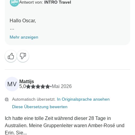
Antwort von:
INTRO Travel
Hallo Oscar,
was für eine großartige Bewertung. Vielen Dank! Es
Mehr anzeigen
ist wunderbar zu hören, dass Ihnen die Reise
Erinnerungen und Freundschaften beschert hat, die
ein Leben lang anhalten werden. Amber hat ein
echtes Talent dafür, Menschen zusammenzubringen,
und wir freuen uns sehr, dass jeder Teil der Reise –
von der Unterkunft bis hin zu den Erlebnissen – Ihren
Mattijs
MV
Erwartungen entsprochen hat.
5,0
•
Mai 2026
Automatisch übersetzt.
In Originalsprache ansehen
Mit freundlichen Grüßen,
Diese Übersetzung bewerten
Ich hatte eine tolle Zeit während dieser 28 Tage in
Australien. Meine Gruppenleiter waren Amber-Rosé und
Erin. Sie...