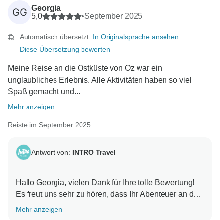
Mit freundlichen Grüßen,
Georgia
GG
5,0
•
September 2025
Automatisch übersetzt.
In Originalsprache ansehen
Diese Übersetzung bewerten
Meine Reise an die Ostküste von Oz war ein
unglaubliches Erlebnis. Alle Aktivitäten haben so viel
Spaß gemacht und...
Mehr anzeigen
Reiste im September 2025
Antwort von:
INTRO Travel
Hallo Georgia, vielen Dank für Ihre tolle Bewertung!
Es freut uns sehr zu hören, dass Ihr Abenteuer an der
Ostküste genau so war, wie Sie es sich erhofft haben
Mehr anzeigen
und dass Mias Unterstützung zu einer so