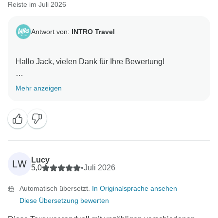
Reiste im Juli 2026
Antwort von:
INTRO Travel
Hallo Jack, vielen Dank für Ihre Bewertung!
Es freut uns sehr zu hören, dass Sie eine so
Mehr anzeigen
unvergessliche Zeit auf der „Oz East Coast
Adventure“-Reise hatten. Es ist toll zu wissen, dass
Ihnen die ausgewogene Mischung aus im Preis
inbegriffenen Erlebnissen und optionalen Aktivitäten
gefallen hat und Sie dabei das Beste aus allem, was
Australien zu bieten hat, mitnehmen konnten.
Lucy
LW
5,0
•
Juli 2026
Mit freundlichen Grüßen,
Automatisch übersetzt.
In Originalsprache ansehen
Diese Übersetzung bewerten