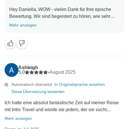
Hey Daniella, WOW - vielen Dank für Ihre epische
Bewertung. Wir sind begeistert zu hören, wie sehr
Ihnen das 28-tägige Abenteuer an der australischen
Mehr anzeigen
Ostküste gefallen hat ???????? Ein großes Lob an
Katie, die dieses Erlebnis so besonders gemacht hat.
Wir lieben es zu hören, wie sie die Gruppe während
der gesamten Reise informiert, einbezogen und voller
guter Laune gehalten hat. Nochmals vielen Dank,
dass Sie uns empfohlen haben - wir werden all dies
Ashleigh
an Katie weiterleiten, sie wird sich riesig freuen!
5,0
•
August 2025
Automatisch übersetzt.
In Originalsprache ansehen
Mit freundlichen Grüßen,
Diese Übersetzung bewerten
Ich hatte eine absolut fantastische Zeit auf meiner Reise
mit Intro Travel und würde sie jedem, der sie sucht,...
Mehr anzeigen