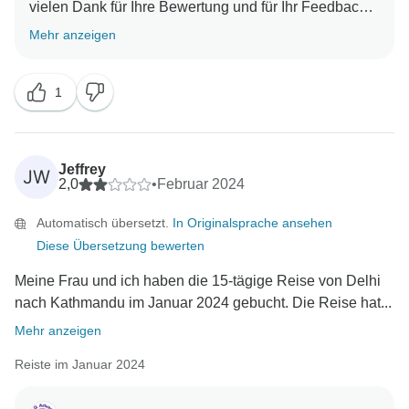
vielen Dank für Ihre Bewertung und für Ihr Feedback.
Wir haben dies an unser operatives Team vor Ort
Mehr anzeigen
weitergeleitet und sie gebeten, die
Trinkgeldinformationen für diese Reise zu überprüfen
1
und mit unseren CEOs zu sprechen.
Auch hier haben wir Ihre Anmerkungen an unsere
Jeffrey
JW
2,0
•
Februar 2024
Automatisch übersetzt.
In Originalsprache ansehen
Diese Übersetzung bewerten
Meine Frau und ich haben die 15-tägige Reise von Delhi
nach Kathmandu im Januar 2024 gebucht. Die Reise hat...
Mehr anzeigen
Reiste im Januar 2024