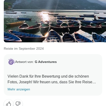
Reiste im September 2024
Antwort von:
G Adventures
Vielen Dank für Ihre Bewertung und die schönen
Fotos, Joseph! Wir freuen uns, dass Sie Ihre Reise
nach Indien und Nepal mit uns genossen haben. Wir
Mehr anzeigen
hoffen, Sie in naher Zukunft bei einem weiteren