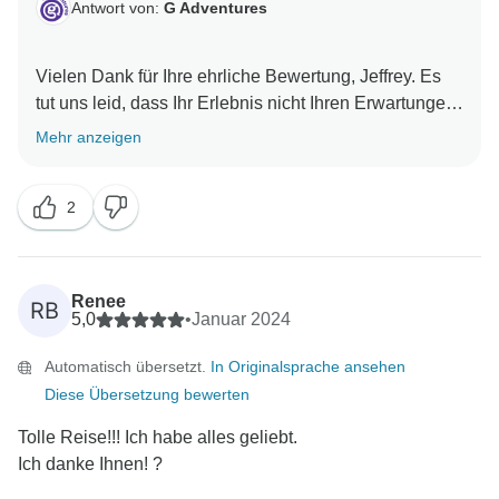
Antwort von:
G Adventures
Vielen Dank für Ihre ehrliche Bewertung, Jeffrey. Es
tut uns leid, dass Ihr Erlebnis nicht Ihren Erwartungen
entsprochen hat. Wir haben Ihre Anmerkungen zur
Mehr anzeigen
Kenntnis genommen und an unser lokales Team
weitergeleitet, damit wir sie in Zukunft berücksichtigen
2
können. Wenn Sie mit der Lösung nicht zufrieden
sind, können Sie sich gerne weiterhin an unser
Customer Experience Team wenden, das Ihnen gerne
Renee
RB
5,0
•
Januar 2024
Automatisch übersetzt.
In Originalsprache ansehen
Diese Übersetzung bewerten
Tolle Reise!!! Ich habe alles geliebt.
Ich danke Ihnen! ?