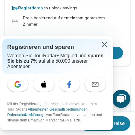
Registrieren
to unlock savings
Preis basierend auf gemeinsam genutztem
Zimmer
Platz für 48 Std reservieren
Registrieren und sparen
Reisetermin wählen
Werden Sie TourRadar+ Mitglied und
sparen
Sie bis zu 7%
auf alle 50.000 unserer
Abenteuer.
Sofortige Bestätigung
Von Samstag
Bis Samstag
5 Sep, 2026
19 Sep, 2026
Mit der Registrierung erkläre ich mich einverstanden mit
TourRadar's
Allgemeinen Geschäftsbedingungen
,
Datenschutzerklärung
, von TourRadar einverstanden und
Ab
€1.549
Englisch
stimme dem Erhalt von Marketing-E-Mails zu.
Termine & Preise
€
1.162
Fast ausgebucht
per person
Garantierte Durchführung