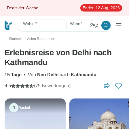
Deals der Woche
Endet:
12 Aug, 2026
Wohin?
Wann?
2
Startseite
Asien Rundreisen
〉
Erlebnisreise von Delhi nach
Kathmandu
15 Tage
•
Von
Neu Delhi
nach
Kathmandu
4,5
(79 Bewertungen)
R
Rachel