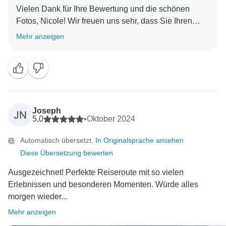
Vielen Dank für Ihre Bewertung und die schönen
Fotos, Nicole! Wir freuen uns sehr, dass Sie Ihren
Aufenthalt bei uns genossen haben und hoffen, Sie in
Mehr anzeigen
naher Zukunft bei einem weiteren Abenteuer
Joseph
JN
5,0
•
Oktober 2024
Automatisch übersetzt.
In Originalsprache ansehen
Diese Übersetzung bewerten
Ausgezeichnet! Perfekte Reiseroute mit so vielen
Erlebnissen und besonderen Momenten. Würde alles
morgen wieder...
Mehr anzeigen