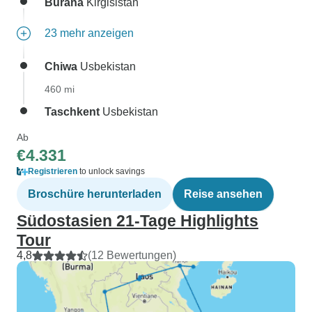
Burana
Kirgisistan
23 mehr anzeigen
Chiwa
Usbekistan
460 mi
Taschkent
Usbekistan
Ab
€4.331
Registrieren
to unlock savings
Broschüre herunterladen
Reise ansehen
Südostasien 21-Tage Highlights
Tour
4,8
(12 Bewertungen)