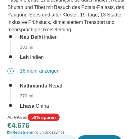
Bhutan und Tibet mit Besuch des Potala-Palasts, des
Pangong-Sees und alter Klöster. 19 Tage, 13 Städte,
inklusive Frühstück, klimatisiertem Transport und
mehrsprachiger Reiseleitung.
Neu Delhi
Indien
383 mi
Leh
Indien
16 mehr anzeigen
Kathmandu
Nepal
376 mi
Lhasa
China
Ab
€9.353
50% sparen
€4.676
Registrieren
to unlock savings