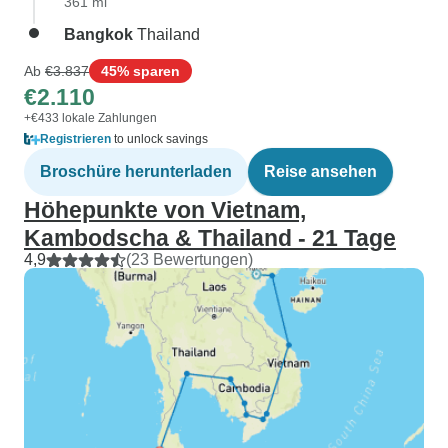
361 mi
Bangkok
Thailand
Ab
€3.837
45% sparen
€2.110
+€433 lokale Zahlungen
Registrieren
to unlock savings
Broschüre herunterladen
Reise ansehen
Höhepunkte von Vietnam,
Kambodscha & Thailand - 21 Tage
4,9
(23 Bewertungen)