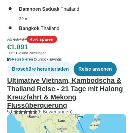
Damnoen Saduak
Thailand
39 mi
Bangkok
Thailand
Ab
€3.437
45% sparen
€1.891
+€651 lokale Zahlungen
Registrieren
to unlock savings
Broschüre herunterladen
Reise ansehen
Ultimative Vietnam, Kambodscha &
Thailand Reise - 21 Tage mit Halong
Kreuzfahrt & Mekong
Flussüberquerung
5,0
(6 Bewertungen)