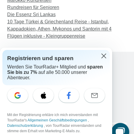
Marokko Rundreisen
Rundreisen für Senioren
Die Essenz Sri Lankas
10 Tage Türkei & Griechenland Reise - Istanbul,
Kappadokien, Athen, Mykonos und Santorin mit 4
Flügen inklusive - Kleingruppenreise
Registrieren und sparen
Werden Sie TourRadar+ Mitglied und
sparen
Support
Sie bis zu 7%
auf alle 50.000 unserer
Kontakt
Abenteuer.
Deutschland +49 157 3599 5047
Österreich +43 720 116651
Schweiz +41 225 183 195
E-Mail: support@tourradar.com
Sprache auswählen
Mit der Registrierung erkläre ich mich einverstanden mit
EN
DE
ES
FR
NL
TourRadar's
Allgemeinen Geschäftsbedingungen
,
Datenschutzerklärung
, von TourRadar einverstanden und
Copyright © TourRadar. Alle Rechte vorbehalten.
stimme dem Erhalt von Marketing-E-Mails zu.