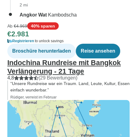
2 mi
Angkor Wat
Kambodscha
Ab
€4.969
40% sparen
€2.981
Registrieren
to unlock savings
Broschüre herunterladen
Reise ansehen
Indochina Rundreise mit Bangkok
Verlängerung - 21 Tage
4,8
(29 Bewertungen)
“Unsere Rundreise war ein Traum. Land, Leute, Kultur, Essen
einfach wunderbar.”
Rüdiger, verreist im Februar