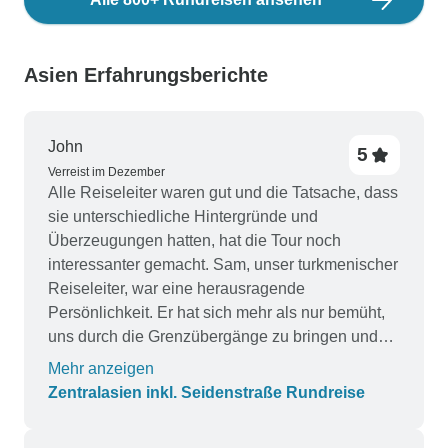
Asien Erfahrungsberichte
John
5
Verreist im Dezember
Alle Reiseleiter waren gut und die Tatsache, dass
sie unterschiedliche Hintergründe und
Überzeugungen hatten, hat die Tour noch
interessanter gemacht. Sam, unser turkmenischer
Reiseleiter, war eine herausragende
Persönlichkeit. Er hat sich mehr als nur bemüht,
uns durch die Grenzübergänge zu bringen und
ein schwieriges Mitglied der Gruppe abzulenken.
Mehr anzeigen
Im Gegensatz zu anderen Rezensenten habe ich
Zentralasien inkl. Seidenstraße Rundreise
die Interaktion mit den Einheimischen in den
Bergdörfern (Gazza & Voru) sehr genossen.