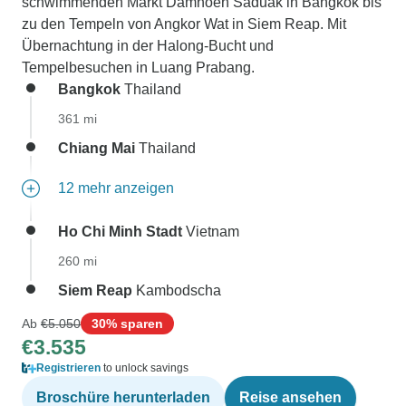
schwimmenden Markt Damnoen Saduak in Bangkok bis
zu den Tempeln von Angkor Wat in Siem Reap. Mit
Übernachtung in der Halong-Bucht und
Tempelbesuchen in Luang Prabang.
Bangkok
Thailand
361 mi
Chiang Mai
Thailand
12 mehr anzeigen
Ho Chi Minh Stadt
Vietnam
260 mi
Siem Reap
Kambodscha
Ab
€5.050
30% sparen
€3.535
Registrieren
to unlock savings
Broschüre herunterladen
Reise ansehen