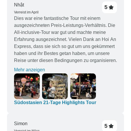
Obwohl Samarkand, Buchara und Chiwa
Nhật
5
interessant waren, fand ich die
Verreist im April
Kommerzialisierung (Geschäfte und
Dies war eine fantastische Tour mit einem
Touristenshows) manchmal zu viel. Insgesamt
ausgezeichneten Preis-Leistungs-Verhältnis. Die
eine gute Mischung aus Sehenswürdigkeiten,
All-inclusive-Tour war gut und machte meine
Kultur und Aktivitäten mit wenig ungenutzter Zeit.
Erfahrung ausgezeichnet. Vielen Dank an Hoi An
Express, dass sie sich so gut um uns gekümmert
haben und ihr Bestes getan haben, um unsere
Reise unter diesen Bedingungen zu organisieren.
Mehr anzeigen
Südostasien 21-Tage Highlights Tour
Simon
5