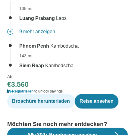
135 mi
Luang Prabang
Laos
9 mehr anzeigen
Phnom Penh
Kambodscha
143 mi
Siem Reap
Kambodscha
Ab
€3.560
Registrieren
to unlock savings
Broschüre herunterladen
Reise ansehen
Möchten Sie noch mehr entdecken?
Alle 800+ Rundreisen ansehen