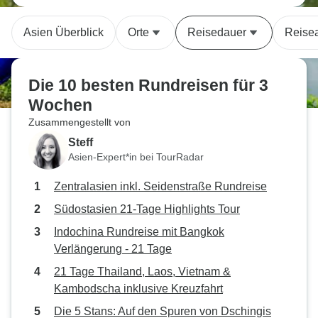
Asien Überblick
Orte
Reisedauer
Reisea
Die 10 besten Rundreisen für 3
Wochen
Zusammengestellt von
Steff
Asien-Expert*in bei TourRadar
Zentralasien inkl. Seidenstraße Rundreise
Südostasien 21-Tage Highlights Tour
Indochina Rundreise mit Bangkok
Verlängerung - 21 Tage
21 Tage Thailand, Laos, Vietnam &
Kambodscha inklusive Kreuzfahrt
Die 5 Stans: Auf den Spuren von Dschingis