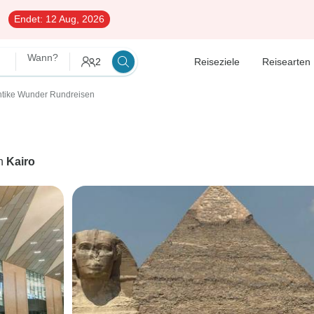
Endet:
12 Aug, 2026
Wann?
2
Reiseziele
Reisearten
ntike Wunder Rundreisen
in
Kairo