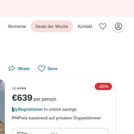
Momente
Deals der Woche
Kontakt
Share
Save
-20%
Ab
€799
€
639
per person
Registrieren
to unlock savings
Preis basierend auf privatem Doppelzimmer