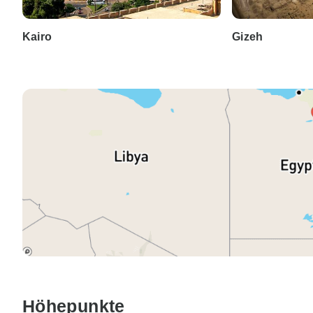
Kairo
Gizeh
Höhepunkte