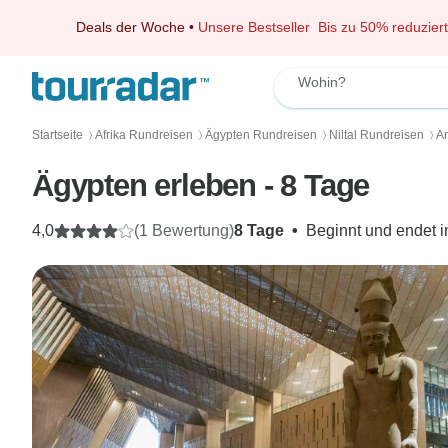
Deals der Woche
•
Unsere Bestseller
Bis zu 50% reduziert
Wohin?
Startseite
Afrika Rundreisen
Ägypten Rundreisen
Niltal Rundreisen
A
〉
〉
〉
〉
Ägypten erleben - 8 Tage
4,0
(1 Bewertung)
8 Tage
•
Beginnt und endet 