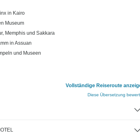
nx in Kairo
chen Museum
hur, Memphis und Sakkara
amm in Assuan
Tempeln und Museen
Vollständige Reiseroute anzei
Diese Übersetzung bewer
HOTEL