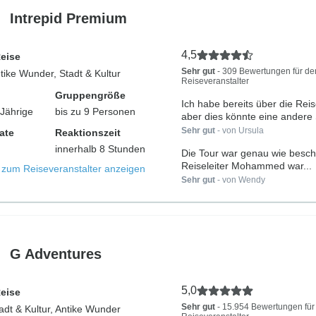
Intrepid Premium
4,5
Reise
Sehr gut
- 309 Bewertungen für de
ntike Wunder, Stadt & Kultur
Reiseveranstalter
Gruppengröße
Ich habe bereits über die Reis
-Jährige
bis zu 9 Personen
aber dies könnte eine andere S
Sehr gut
- von Ursula
ate
Reaktionszeit
innerhalb 8 Stunden
Die Tour war genau wie besch
Reiseleiter Mohammed war...
s zum Reiseveranstalter anzeigen
Sehr gut
- von Wendy
G Adventures
5,0
Reise
Sehr gut
- 15.954 Bewertungen für
tadt & Kultur, Antike Wunder