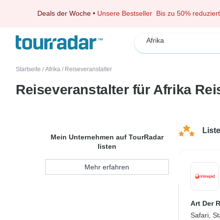
Deals der Woche
•
Unsere Bestseller
Bis zu 50% reduziert
Afrika
Startseite
/
Afrika
/
Reiseveranstalter
Reiseveranstalter für Afrika Re
List
Mein Unternehmen auf TourRadar
listen
Mehr erfahren
Art Der 
Safari, S