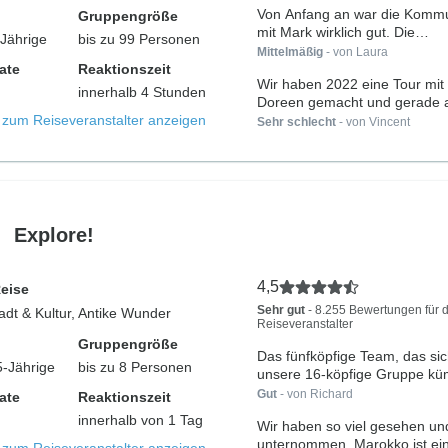
Von Anfang an war die Kommu
Gruppengröße
mit Mark wirklich gut. Die
-Jährige
bis zu 99 Personen
Kommunikation...
Mittelmäßig
- von Laura
ate
Reaktionszeit
Wir haben 2022 eine Tour mit
innerhalb 4 Stunden
Doreen gemacht und gerade a
s zum Reiseveranstalter anzeigen
Sehr schlecht
- von Vincent
Explore!
4,5
Reise
Sehr gut
- 8.255 Bewertungen für 
tadt & Kultur, Antike Wunder
Reiseveranstalter
Gruppengröße
Das fünfköpfige Team, das si
5-Jährige
bis zu 8 Personen
unsere 16-köpfige Gruppe kü
war...
Gut
- von Richard
ate
Reaktionszeit
innerhalb von 1 Tag
Wir haben so viel gesehen un
unternommen. Marokko ist ein