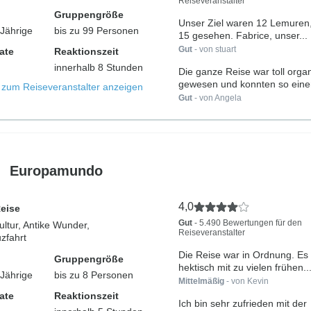
Reiseveranstalter
Gruppengröße
Unser Ziel waren 12 Lemuren,
-Jährige
bis zu 99 Personen
15 gesehen. Fabrice, unser...
Gut
- von stuart
ate
Reaktionszeit
innerhalb 8 Stunden
Die ganze Reise war toll organ
gewesen und konnten so einen 
s zum Reiseveranstalter anzeigen
Gut
- von Angela
Europamundo
4,0
Reise
Gut
- 5.490 Bewertungen für den
ultur, Antike Wunder,
Reiseveranstalter
zfahrt
Die Reise war in Ordnung. Es
Gruppengröße
hektisch mit zu vielen frühen..
-Jährige
bis zu 8 Personen
Mittelmäßig
- von Kevin
ate
Reaktionszeit
Ich bin sehr zufrieden mit der