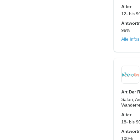
Alter
12- bis 9
Antwortr
96%
Alle Info
Art Der 
Safari, A
Wanderre
Alter
18- bis 9
Antwortr
100%