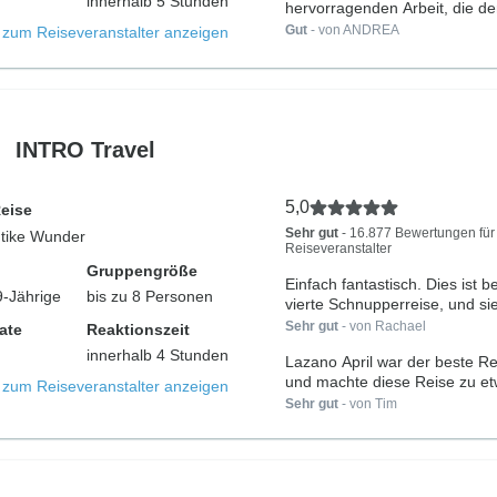
innerhalb 5 Stunden
hervorragenden Arbeit, die de
Reiseleiter...
Gut
- von ANDREA
s zum Reiseveranstalter anzeigen
INTRO Travel
5,0
Reise
Sehr gut
- 16.877 Bewertungen für
ntike Wunder
Reiseveranstalter
Gruppengröße
Einfach fantastisch. Dies ist b
9-Jährige
bis zu 8 Personen
vierte Schnupperreise, und sie
Sehr gut
- von Rachael
ate
Reaktionszeit
innerhalb 4 Stunden
Lazano April war der beste Rei
und machte diese Reise zu et
s zum Reiseveranstalter anzeigen
Sehr gut
- von Tim