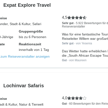
Expat Explore Travel
4,5
Reise
Sehr gut
- 5.922 Bewertungen für 
nder, Stadt & Kultur, Safari
Reiseveranstalter
Gruppengröße
Was für eine fantastische Tou
0-Jährige
bis zu 6 Personen
Reiseleiter Willem war großart
Sehr gut
- von Yesenia
ate
Reaktionszeit
innerhalb von 1 Tag
Das Wetter hatte erheblichen 
die „South African Escape Tour
s zum Reiseveranstalter anzeigen
Gut
- von Maureen
Lochinvar Safaris
4,0
Reise
Gut
- 60 Bewertungen für den Reis
adt & Kultur, Natur & Tierwelt