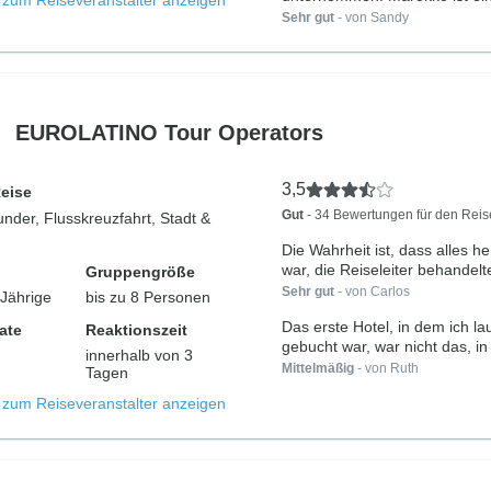
s zum Reiseveranstalter anzeigen
interessantes...
Sehr gut
- von Sandy
EUROLATINO Tour Operators
3,5
Reise
Gut
- 34 Bewertungen für den Reis
nder, Flusskreuzfahrt, Stadt &
Die Wahrheit ist, dass alles h
war, die Reiseleiter behandelte
Gruppengröße
Sehr gut
- von Carlos
-Jährige
bis zu 8 Personen
Das erste Hotel, in dem ich la
ate
Reaktionszeit
gebucht war, war nicht das, in
innerhalb von 3
Mittelmäßig
- von Ruth
Tagen
s zum Reiseveranstalter anzeigen