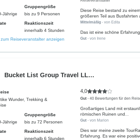
Reiseveranstalter
Gruppengröße
Diese Reise bestand zu einem
0-Jährige
bis zu 9 Personen
größeren Teil aus Busfahrten a
Mittelmäßig
- von Edita
ate
Reaktionszeit
innerhalb 4 Stunden
Das ist eine schöne Erfahrung
Gut
- von Irene
s zum Reiseveranstalter anzeigen
Bucket List Group Travel LL…
4,0
Reise
Gut
- 40 Bewertungen für den Reis
ntike Wunder, Trekking &
ise
Großartiges Land mit erstaunl
römischen Ruinen und...
Gruppengröße
Gut
- von Marion
0-Jährige
bis zu 72 Personen
Dies war meine zweite TourRa
ate
Reaktionszeit
Erfahrung. Es war eine positive
innerhalb 6 Stunden