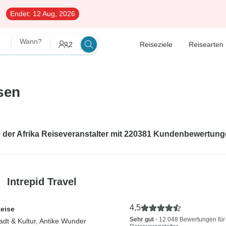
Endet:
12 Aug, 2026
Wann?
2
Reiseziele
Reisearten
isen
e der Afrika Reiseveranstalter mit 220381 Kundenbewertun
Intrepid Travel
4,5
Reise
Sehr gut
- 12.048 Bewertungen für
tadt & Kultur, Antike Wunder