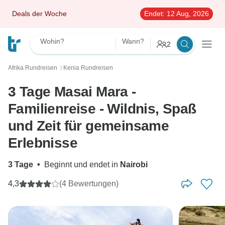
Deals der Woche
Endet:
12 Aug, 2026
Wohin?
Wann?
2
Afrika Rundreisen
Kenia Rundreisen
〉
3 Tage Masai Mara -
Familienreise - Wildnis, Spaß
und Zeit für gemeinsame
Erlebnisse
3 Tage
•
Beginnt und endet in
Nairobi
4,3
(4 Bewertungen)