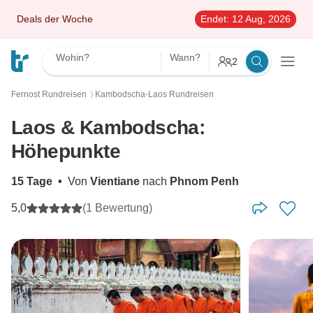
Deals der Woche
Endet:
12 Aug, 2026
Wohin?
Wann?
2
Fernost Rundreisen
Kambodscha-Laos Rundreisen
〉
Laos & Kambodscha:
Höhepunkte
15 Tage
•
Von
Vientiane
nach
Phnom Penh
5,0
(1 Bewertung)