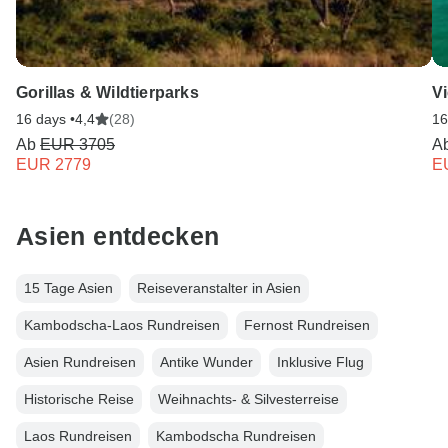
Gorillas & Wildtierparks
V
16 days •
4,4
(28)
16
Ab
EUR 3705
A
EUR 2779
E
Asien entdecken
15 Tage Asien
Reiseveranstalter in Asien
Kambodscha-Laos Rundreisen
Fernost Rundreisen
Asien Rundreisen
Antike Wunder
Inklusive Flug
Historische Reise
Weihnachts- & Silvesterreise
Laos Rundreisen
Kambodscha Rundreisen