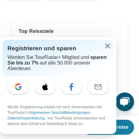
Top Reiseziele
Afrika
Registrieren und sparen
Werden Sie TourRadar+ Mitglied und
sparen
Asien
Sie bis zu 7%
auf alle 50.000 unserer
Abenteuer.
Australien
Europa
Südamerika
Ägypten
Mit der Registrierung erkläre ich mich einverstanden mit
TourRadar's
Allgemeinen Geschäftsbedingungen
,
Marokko
Datenschutzerklärung
, von TourRadar einverstanden und
Ab
stimme dem Erhalt von Marketing-E-Mails zu.
Namibia
Termine & Preise
€
3.499
per person
Südafrika