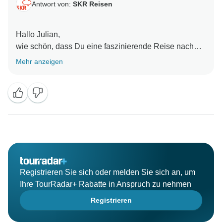
Antwort von:
SKR Reisen
Hallo Julian,
wie schön, dass Du eine faszinierende Reise nach
Laos & Kambodscha hattest. Wir freuen uns sehr über
Mehr anzeigen
Deine super Bewertung & Deine Weiterempfehlung.
Registrieren Sie sich oder melden Sie sich an, um
Ihre TourRadar+ Rabatte in Anspruch zu nehmen
Registrieren