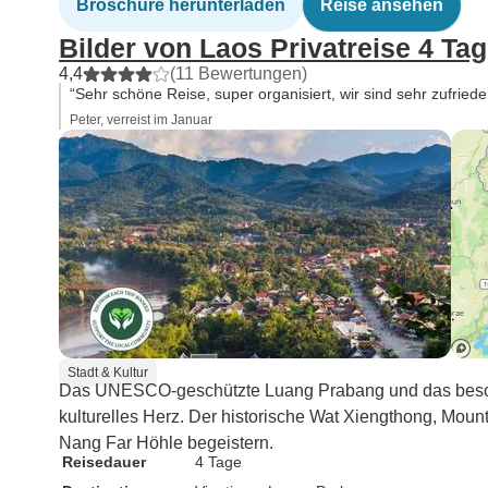
Broschüre herunterladen
Reise ansehen
Bilder von Laos Privatreise 4 Ta
4,4
(11 Bewertungen)
“Sehr schöne Reise, super organisiert, wir sind sehr zufriede
Peter, verreist im Januar
Stadt & Kultur
Das UNESCO-geschützte Luang Prabang und das bescha
kulturelles Herz. Der historische Wat Xiengthong, Mou
Nang Far Höhle begeistern.
Reisedauer
4 Tage