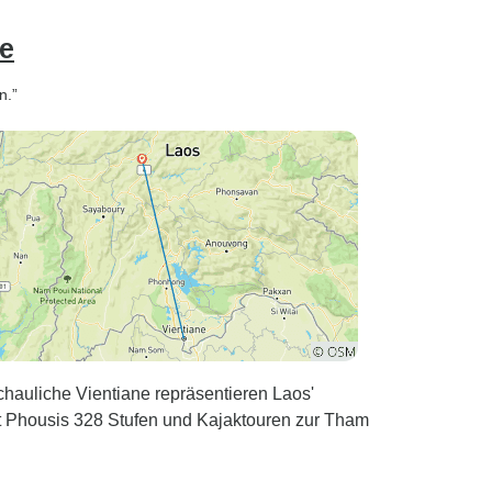
ge
n.”
uliche Vientiane repräsentieren Laos'
nt Phousis 328 Stufen und Kajaktouren zur Tham