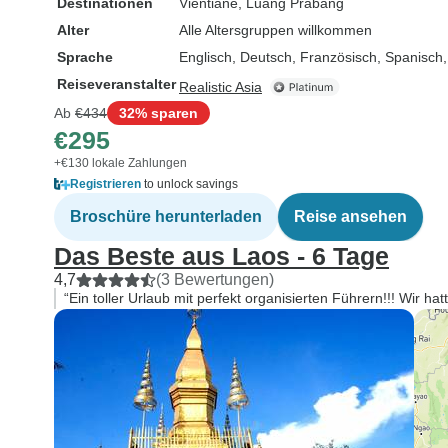
Destinationen
Vientiane
, Luang Prabang
Alter
Alle Altersgruppen willkommen
Sprache
Englisch, Deutsch, Französisch, Spanisch,
Reiseveranstalter
Realistic Asia
Ab
€434
32% sparen
€295
+€130 lokale Zahlungen
Registrieren
to unlock savings
Broschüre herunterladen
Reise ansehen
Das Beste aus Laos - 6 Tage
4,7
(3 Bewertungen)
“Ein toller Urlaub mit perfekt organisierten Führern!!! Wir hatt