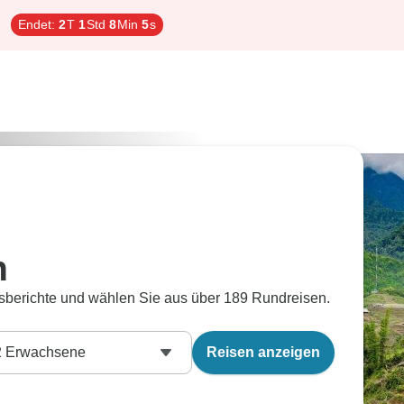
Endet:
2
T
1
Std
8
Min
4
s
n
sberichte und wählen Sie aus über 189 Rundreisen.
2
Erwachsene
Reisen anzeigen