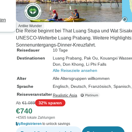
ten
Antike Wunder
Die Reise beginnt bei That Luang Stupa und Wat Sisake
UNESCO-Welterbe Luang Prabang. Weitere Highlights:
Sonnenuntergangs-Dinner-Kreuzfahrt.
Reisedauer
10 Tage
Destinationen
Luang Prabang
, Pak Ou
, Kouangxi Wasser
Don
, Don Khong
, Li Phi Falls
Alle Reiseziele ansehen
Alter
Alle Altersgruppen willkommen
Sprache
Englisch, Deutsch, Französisch, Spanisch,
Reiseveranstalter
Realistic Asia
Ab
€1.089
32% sparen
€740
+€565 lokale Zahlungen
Registrieren
to unlock savings