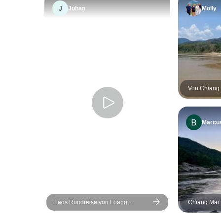
J
Johan
Molly
Von Chiang
Prabang üb
Mekong Flus
Marcu
Laos Rundreise von Luang
Chiang Mai
Prabang nach Pakse über
Prabang & Vi
Vientiane mit Khuangsi Wasserfall
Tage