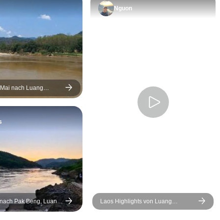
empfehle alle
Nguon
Reiseliebhab
Besuch in Lao
mich beschwe
unser Reiselei
vor den verrü
Sicherheitsb
der örtlichen
 Mai nach Luang
er Huay Xai & Pakbeng
gewarnt hat. 
skreuzfahrt
Folge, dass e
s
wertvollen G
konfisziert wu
Außerdem ist
allgemeine F
alles (Hotels,
Eintrittskarten
Laos so billig 
 nach Pak Beng, Luang
Laos Highlights von Luang
die Tour dann
entiane Kreuzfahrt - 8
Prabang nach Vang Vieng &
Vientiane 6 Tage