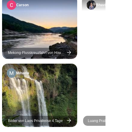
n
sondern vielleicht nur 3
Carson
Bhavin
ern einen
Sterne. Amari und Crown
s! Ich muss
Plaza Hotel, insbesondere
ren, dass
Crown Hotel in Vientiane,
ter uns nicht
ckten
estimmungen
 Eisenbahn
Mekong-Flusskreuzfahrt von Houay
Xay nach Luang Prabang über
Das hatte zur
Pakbeng (Thailand nach Laos
inige unserer
flussabwärts) - 2 Tage
Mihaela
egenstände
rden.
 meine
rage: Wenn
 Transport,
, Essen) in
ist, warum ist
Bilder von Laos Privatreise 4 Tage
Luang Prabang &amp; Südl
 so teuer?
Laos - 8 Tage