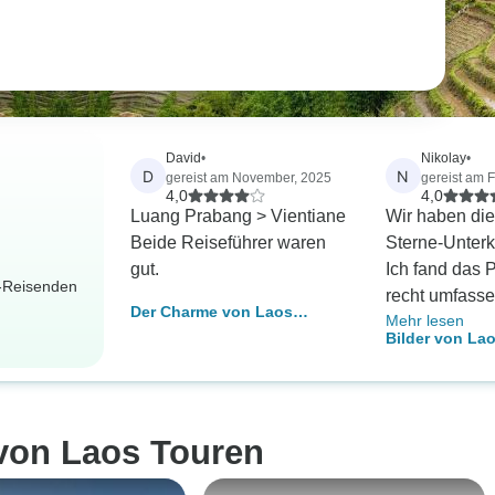
David
•
Nikolay
•
D
N
gereist am November, 2025
gereist am 
4,0
4,0
Luang Prabang > Vientiane
Wir haben die 
Beide Reiseführer waren
Sterne-Unterk
gut.
Ich fand das
r-Reisenden
recht umfasse
Der Charme von Laos
Mehr lesen
geplant. Auch
Privatreise - 10 Tage
Bilder von Lao
der Hotels hat
Tage
Alle lokalen 
enthusiastisc
hilfsbereit, a
 von Laos Touren
Englisch man
zu verstehen 