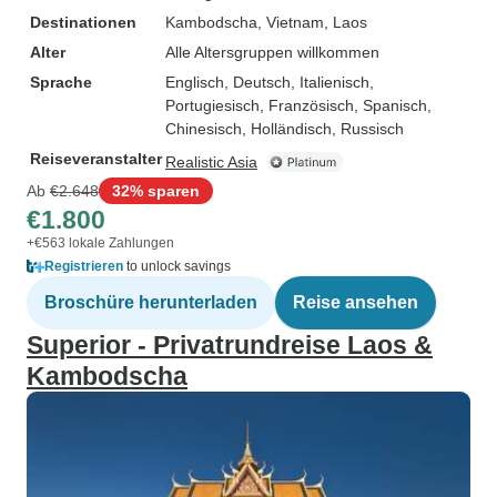
Destinationen
Kambodscha
, Vietnam
, Laos
Alter
Alle Altersgruppen willkommen
Sprache
Englisch, Deutsch, Italienisch,
Portugiesisch, Französisch, Spanisch,
Chinesisch, Holländisch, Russisch
Reiseveranstalter
Realistic Asia
Ab
€2.648
32% sparen
€1.800
+€563 lokale Zahlungen
Registrieren
to unlock savings
Broschüre herunterladen
Reise ansehen
Superior - Privatrundreise Laos &
Kambodscha