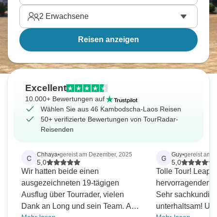
2
Erwachsene
Reisen anzeigen
Excellent
10.000+ Bewertungen auf
Wählen Sie aus 46 Kambodscha-Laos Reisen
50+ verifizierte Bewertungen von TourRadar-
Reisenden
Chhaya
•
gereist am Dezember, 2025
Guy
•
gereist am 
C
G
5,0
5,0
Wir hatten beide einen
Tolle Tour! Leap hat einen
ausgezeichneten 19-tägigen
hervorragenden J
Ausflug über Tourrader, vielen
Sehr sachkundig
Dank an Long und sein Team. Alle
unterhaltsam! Unser Fahrer, Ree,