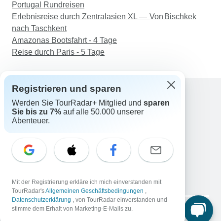
Portugal Rundreisen
Erlebnisreise durch Zentralasien XL — Von Bischkek
nach Taschkent
Amazonas Bootsfahrt - 4 Tage
Reise durch Paris - 5 Tage
Registrieren und sparen
Werden Sie TourRadar+ Mitglied und
sparen
Support
Sie bis zu 7%
auf alle 50.000 unserer
Kontakt
Abenteuer.
Deutschland +49 157 3599 5047
Österreich +43 720 116651
Schweiz +41 225 183 195
E-Mail: support@tourradar.com
Sprache auswählen
Mit der Registrierung erkläre ich mich einverstanden mit
EN
DE
ES
FR
NL
TourRadar's
Allgemeinen Geschäftsbedingungen
,
Datenschutzerklärung
, von TourRadar einverstanden und
Copyright © TourRadar. Alle Rechte vorbehalten.
stimme dem Erhalt von Marketing-E-Mails zu.
Impressum
Datenschutzerklärung
Cookies
AGB