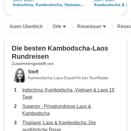
Mehr lesen
Mehr lesen
Reiseleiter waren ausgezeichnet
hat uns sicher un
Indochina: Kambodscha, Vietnam &
Kambodscha & Lao
und sehr freundlich. Empfehlen
gefahren. Sehr z
Laos 19 Tage
Tage Privatreise 
Sie diese Tour
nach Luang Prab
Asien Überblick
Orte
Reisedauer
Reisea
Die besten Kambodscha-Laos
Rundreisen
Zusammengestellt von
Steff
Kambodscha-Laos-Expert*in bei TourRadar
Indochina: Kambodscha, Vietnam & Laos 19
Tage
Superior - Privatrundreise Laos &
Kambodscha
Thailand, Laos & Kambodscha: Die
ausführliche Reise