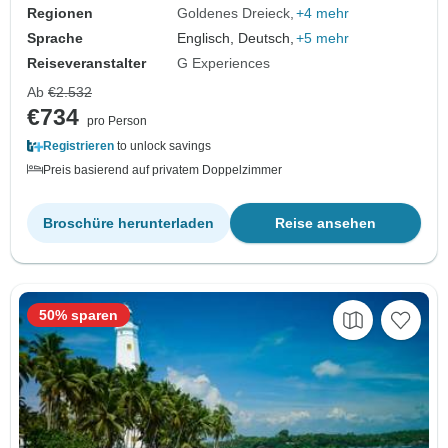
Regionen
Goldenes Dreieck
+4 mehr
Sprache
Englisch, Deutsch,
+5 mehr
Reiseveranstalter
G Experiences
Ab
€2.532
€734
pro Person
Registrieren
to unlock savings
Preis basierend auf privatem Doppelzimmer
Broschüre herunterladen
Reise ansehen
50% sparen