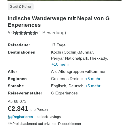
Stadt & Kultur
Indische Wanderwege mit Nepal von G
Experiences
5,0
(1 Bewertung)
Reisedauer
17 Tage
Destinationen
Kochi (Cochin),
Munnar,
Periyar Nationalpark,
Thekkady,
+10 mehr
Alter
Alle Altersgruppen willkommen
Regionen
Goldenes Dreieck
+5 mehr
Sprache
Englisch, Deutsch,
+5 mehr
Reiseveranstalter
G Experiences
Ab
€8.073
€2.341
pro Person
Registrieren
to unlock savings
Preis basierend auf privatem Doppelzimmer