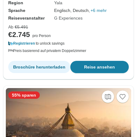
Region
Yala
Sprache
Englisch, Deutsch,
+6 mehr
Reiseveranstalter
G Experiences
Ab
€5.491
€2.745
pro Person
Registrieren
to unlock savings
Preis basierend auf privatem Doppelzimmer
Broschüre herunterladen
Reise ansehen
55% sparen