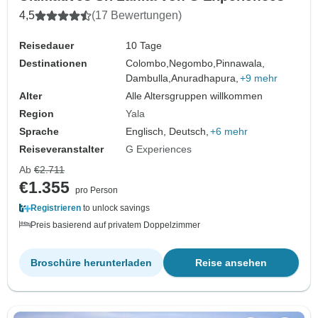
4,5
(17 Bewertungen)
Reisedauer
10 Tage
Destinationen
Colombo,
Negombo,
Pinnawala,
Dambulla,
Anuradhapura,
+9 mehr
Alter
Alle Altersgruppen willkommen
Region
Yala
Sprache
Englisch, Deutsch,
+6 mehr
Reiseveranstalter
G Experiences
Ab
€2.711
€1.355
pro Person
Registrieren
to unlock savings
Preis basierend auf privatem Doppelzimmer
Broschüre herunterladen
Reise ansehen