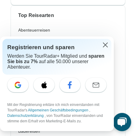
Top Reisearten
Abenteuerreisen
Afrika Safari
Registrieren und sparen
Fahrradreisen
Werden Sie TourRadar+ Mitglied und
sparen
Sie bis zu 7%
auf alle 50.000 unserer
Flusskreuzfahrten
Abenteuer.
Polarlichter Reisen
Trekking Reisen
Kulturreisen
Mit der Registrierung erkläre ich mich einverstanden mit
Busreisen
TourRadar's
Allgemeinen Geschäftsbedingungen
,
Datenschutzerklärung
, von TourRadar einverstanden und
Zugreisen
stimme dem Erhalt von Marketing-E-Mails zu.
Badereisen