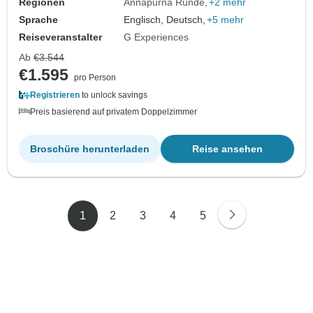
Regionen
Annapurna Runde
+2 mehr
Sprache
Englisch, Deutsch,
+5 mehr
Reiseveranstalter
G Experiences
Ab
€3.544
€1.595
pro Person
Registrieren
to unlock savings
Preis basierend auf privatem Doppelzimmer
Broschüre herunterladen
Reise ansehen
1
2
3
4
5