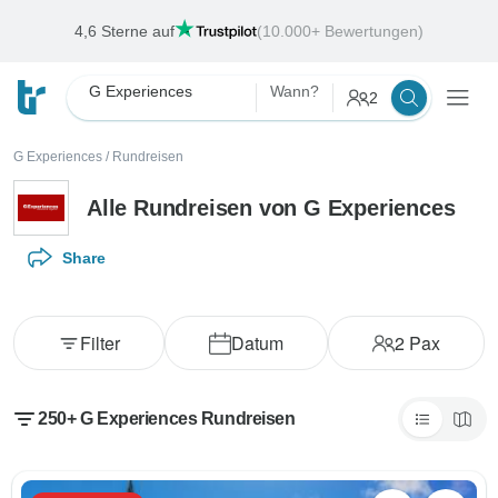
Deals der Woche
Endet:
2
T
0
Std
20
Min
6
s
G Experiences
Wann?
2
G Experiences
/
Rundreisen
Alle Rundreisen von G Experiences
Share
Filter
Datum
2
Pax
250+ G Experiences Rundreisen