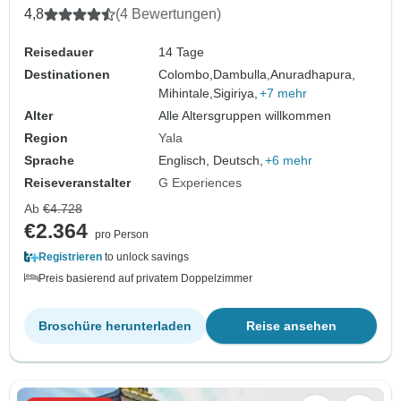
4,8
(4 Bewertungen)
Reisedauer
14 Tage
Destinationen
Colombo,
Dambulla,
Anuradhapura,
Mihintale,
Sigiriya,
+7 mehr
Alter
Alle Altersgruppen willkommen
Region
Yala
Sprache
Englisch, Deutsch,
+6 mehr
Reiseveranstalter
G Experiences
Ab
€4.728
€2.364
pro Person
Registrieren
to unlock savings
Preis basierend auf privatem Doppelzimmer
Broschüre herunterladen
Reise ansehen