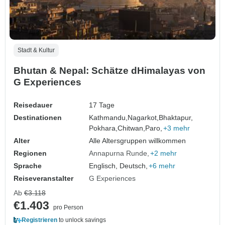
Stadt & Kultur
Bhutan & Nepal: Schätze dHimalayas von
G Experiences
Reisedauer
17 Tage
Destinationen
Kathmandu,
Nagarkot,
Bhaktapur,
Pokhara,
Chitwan,
Paro,
+3 mehr
Alter
Alle Altersgruppen willkommen
Regionen
Annapurna Runde
+2 mehr
Sprache
Englisch, Deutsch,
+6 mehr
Reiseveranstalter
G Experiences
Ab
€3.118
€1.403
pro Person
Registrieren
to unlock savings