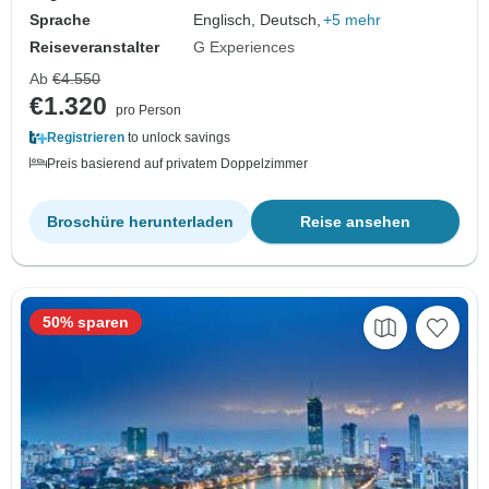
Sprache
Englisch, Deutsch,
+5 mehr
Reiseveranstalter
G Experiences
Ab
€4.550
€1.320
pro Person
Registrieren
to unlock savings
Preis basierend auf privatem Doppelzimmer
Broschüre herunterladen
Reise ansehen
50% sparen