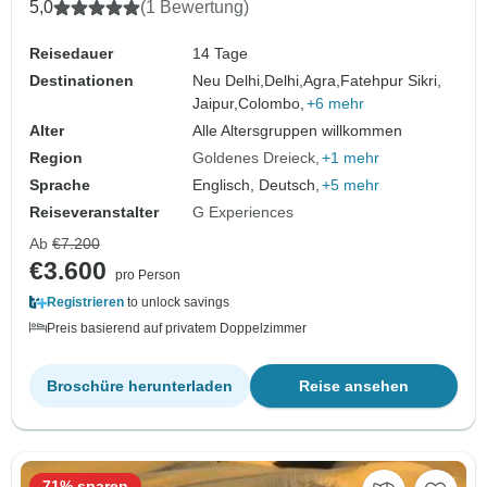
5,0
(1 Bewertung)
Reisedauer
14 Tage
Destinationen
Neu Delhi,
Delhi,
Agra,
Fatehpur Sikri,
Jaipur,
Colombo,
+6 mehr
Alter
Alle Altersgruppen willkommen
Region
Goldenes Dreieck
+1 mehr
Sprache
Englisch, Deutsch,
+5 mehr
Reiseveranstalter
G Experiences
Ab
€7.200
€3.600
pro Person
Registrieren
to unlock savings
Preis basierend auf privatem Doppelzimmer
Broschüre herunterladen
Reise ansehen
71% sparen