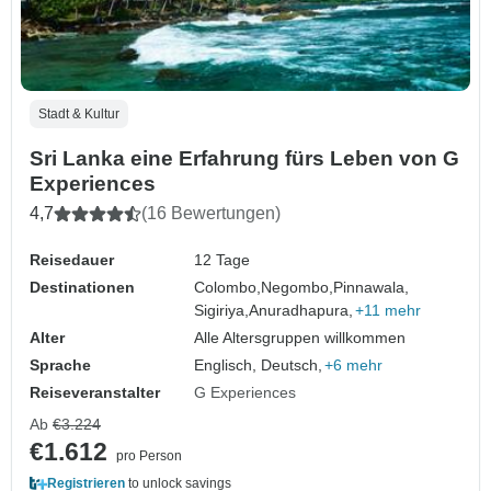
Stadt & Kultur
Sri Lanka eine Erfahrung fürs Leben von G
Experiences
4,7
(16 Bewertungen)
Reisedauer
12 Tage
Destinationen
Colombo,
Negombo,
Pinnawala,
Sigiriya,
Anuradhapura,
+11 mehr
Alter
Alle Altersgruppen willkommen
Sprache
Englisch, Deutsch,
+6 mehr
Reiseveranstalter
G Experiences
Ab
€3.224
€1.612
pro Person
Registrieren
to unlock savings