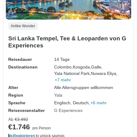
Antike Wunder
Sri Lanka Tempel, Tee & Leoparden von G
Experiences
Reisedauer
14 Tage
Destinationen
Colombo,
Kosgoda,
Galle,
Yala National Park,
Nuwara Eliya,
+7 mehr
Alter
Alle Altersgruppen willkommen
Region
Yala
Sprache
Englisch, Deutsch,
+6 mehr
Reiseveranstalter
G Experiences
Ab
€3.492
€1.746
pro Person
Registrieren
to unlock savings