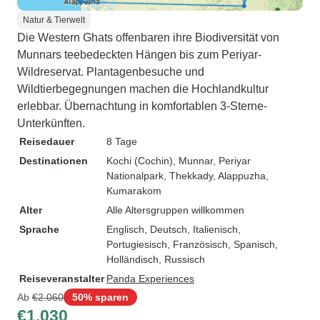
Natur & Tierwelt
Die Western Ghats offenbaren ihre Biodiversität von
Munnars teebedeckten Hängen bis zum Periyar-
Wildreservat. Plantagenbesuche und
Wildtierbegegnungen machen die Hochlandkultur
erlebbar. Übernachtung in komfortablen 3-Sterne-
Unterkünften.
Reisedauer
8 Tage
Destinationen
Kochi (Cochin)
, Munnar
, Periyar
Nationalpark
, Thekkady
, Alappuzha
,
Kumarakom
Alter
Alle Altersgruppen willkommen
Sprache
Englisch, Deutsch, Italienisch,
Portugiesisch, Französisch, Spanisch,
Holländisch, Russisch
Reiseveranstalter
Panda Experiences
Ab
€2.060
50% sparen
€1.030