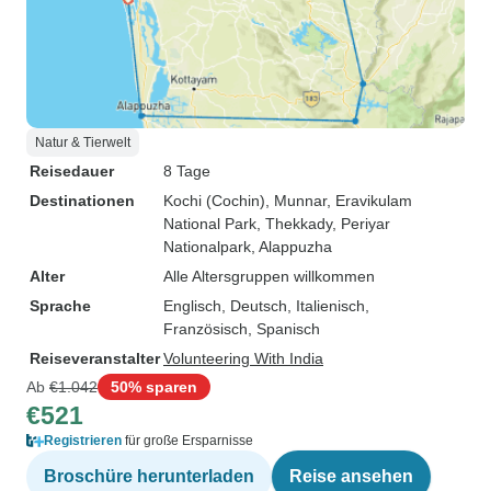
Natur & Tierwelt
Reisedauer
8 Tage
Destinationen
Kochi (Cochin)
, Munnar
, Eravikulam
National Park
, Thekkady
, Periyar
Nationalpark
, Alappuzha
Alter
Alle Altersgruppen willkommen
Sprache
Englisch, Deutsch, Italienisch,
Französisch, Spanisch
Reiseveranstalter
Volunteering With India
Ab
€1.042
50% sparen
€521
Registrieren
für große Ersparnisse
Broschüre herunterladen
Reise ansehen