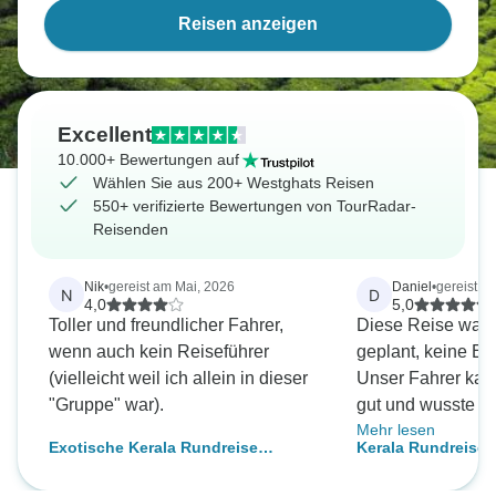
Reisen anzeigen
Excellent
10.000+ Bewertungen auf
Wählen Sie aus 200+ Westghats Reisen
550+ verifizierte Bewertungen von TourRadar-
Reisenden
Nik
•
gereist am Mai, 2026
Daniel
•
gereist a
N
D
4,0
5,0
Toller und freundlicher Fahrer,
Diese Reise war w
wenn auch kein Reiseführer
geplant, keine Eil
(vielleicht weil ich allein in dieser
Unser Fahrer kan
"Gruppe" war).
gut und wusste i
Mehr lesen
gute Aussichten 
Exotische Kerala Rundreise
Kerala Rundreise -
Das Hotel in Periy
(Kokosnuss-Urlaub in Indien)
friedliches Waldg