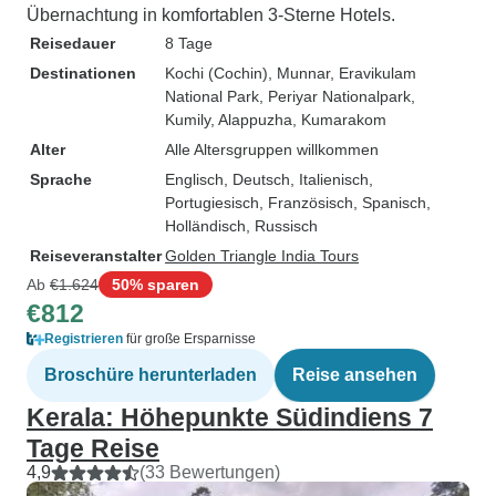
Übernachtung in komfortablen 3-Sterne Hotels.
Reisedauer
8 Tage
Destinationen
Kochi (Cochin)
, Munnar
, Eravikulam
National Park
, Periyar Nationalpark
,
Kumily
, Alappuzha
, Kumarakom
Alter
Alle Altersgruppen willkommen
Sprache
Englisch, Deutsch, Italienisch,
Portugiesisch, Französisch, Spanisch,
Holländisch, Russisch
Reiseveranstalter
Golden Triangle India Tours
Ab
€1.624
50% sparen
€812
Registrieren
für große Ersparnisse
Broschüre herunterladen
Reise ansehen
Kerala: Höhepunkte Südindiens 7
Tage Reise
4,9
(33 Bewertungen)