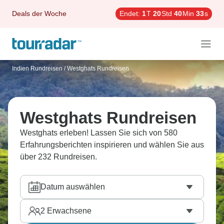
Deals der Woche
Endet:
1
T
20
Std
40
Min
31
s
Indien Rundreisen
/
Westghats Rundreisen
Westghats Rundreisen
Westghats erleben! Lassen Sie sich von 580
Erfahrungsberichten inspirieren und wählen Sie aus
über 232 Rundreisen.
Datum auswählen
2
Erwachsene