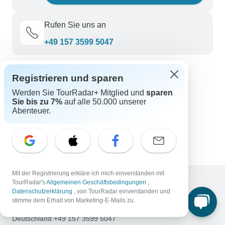
Rufen Sie uns an
+49 157 3599 5047
TourRadar entdecken
Registrieren und sparen
Island Rundreisen
Werden Sie TourRadar+ Mitglied und
sparen
Sie bis zu 7%
auf alle 50.000 unserer
Japan Rundreisen
Abenteuer.
Kanada Rundreisen
Luxus Rundreisen
Nepal Abenteuerreise
Mit der Registrierung erkläre ich mich einverstanden mit
TourRadar's
Allgemeinen Geschäftsbedingungen
,
Datenschutzerklärung
, von TourRadar einverstanden und
Support
stimme dem Erhalt von Marketing-E-Mails zu.
Kontakt
Deutschland +49 157 3599 5047