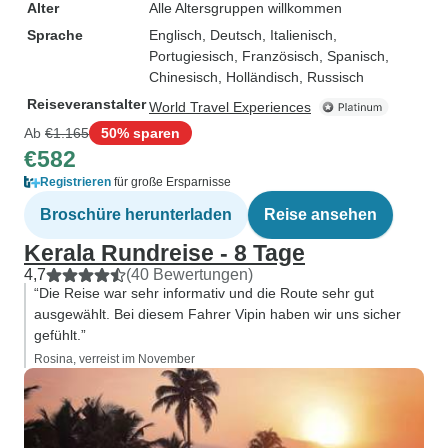
Alter
Alle Altersgruppen willkommen
Sprache
Englisch, Deutsch, Italienisch,
Portugiesisch, Französisch, Spanisch,
Chinesisch, Holländisch, Russisch
Reiseveranstalter
World Travel Experiences
Ab
€1.165
50% sparen
€582
Registrieren
für große Ersparnisse
Broschüre herunterladen
Reise ansehen
Kerala Rundreise - 8 Tage
4,7
(40 Bewertungen)
“Die Reise war sehr informativ und die Route sehr gut
ausgewählt. Bei diesem Fahrer Vipin haben wir uns sicher
gefühlt.”
Rosina, verreist im November