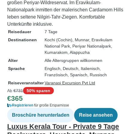
großen Periyar-Wildreservat. Im Eravikulam-
Nationalpark inmitten der malerischen Cardamom Hills
leben seltene Nilgiri-Tahr-Ziegen. Komfortable
Unterkünfte inklusive.
Reisedauer
7 Tage
Destinationen
Kochi (Cochin)
, Munnar
, Eravikulam
National Park
, Periyar Nationalpark
,
Kumarakom
, Alappuzha
Alter
Alle Altersgruppen willkommen
Sprache
Englisch, Deutsch, Italienisch,
Französisch, Spanisch, Russisch
Reiseveranstalter
Varanasi Excursion Pvt Ltd
Ab
€731
50% sparen
€365
Registrieren
für große Ersparnisse
Broschüre herunterladen
Reise ansehen
Luxus Kerala Tour - Private 9 Tage