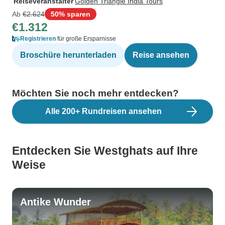
Reiseveranstalter
Golden Triangle India Tours
Ab
€2.624
50% sparen
€1.312
Registrieren
für große Ersparnisse
Broschüre herunterladen
Reise ansehen
Möchten Sie noch mehr entdecken?
Alle 200+ Rundreisen ansehen
Entdecken Sie Westghats auf Ihre
Weise
Antike Wunder