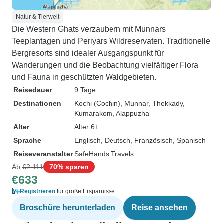
Natur & Tierwelt
Die Western Ghats verzaubern mit Munnars
Teeplantagen und Periyars Wildreservaten. Traditionelle
Bergresorts sind idealer Ausgangspunkt für
Wanderungen und die Beobachtung vielfältiger Flora
und Fauna in geschützten Waldgebieten.
Reisedauer
9 Tage
Destinationen
Kochi (Cochin)
, Munnar
, Thekkady
,
Kumarakom
, Alappuzha
Alter
Alter 6+
Sprache
Englisch, Deutsch, Französisch, Spanisch
Reiseveranstalter
SafeHands Travels
Ab
€2.111
70% sparen
€633
Registrieren
für große Ersparnisse
Broschüre herunterladen
Reise ansehen