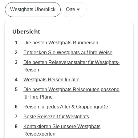
Hausboot war ein
Westghats Überblick
Orte
charmant. Und i
es nur ruhige Sp
See. Dies ist die 
Übersicht
machen sollten, 
entschleunigen u
Die besten Westghats Rundreisen
möchten.
Entdecken Sie Westghats auf Ihre Weise
Die besten Reiseveranstalter für Westghats-
Reisen
Westghats Reisen für alle
Die besten Westghats Reiserouten passend
für Ihre Pläne
Reisen für jedes Alter & Gruppengröße
Beste Reisezeit für Westghats
Kontaktieren Sie unsere Westghats
Reiseexperten