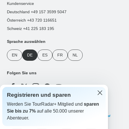
Kundenservice
Deutschland +49 157 3599 5047
Österreich +43 720 116651
Schweiz +41 225 183 195
Sprache auswählen
EN
DE
ES
FR
NL
Folgen Sie uns
Registrieren und sparen
Werden Sie TourRadar+ Mitglied und
sparen
Zahlungsmethoden
Sie bis zu 7%
auf alle 50.000 unserer
Abenteuer.