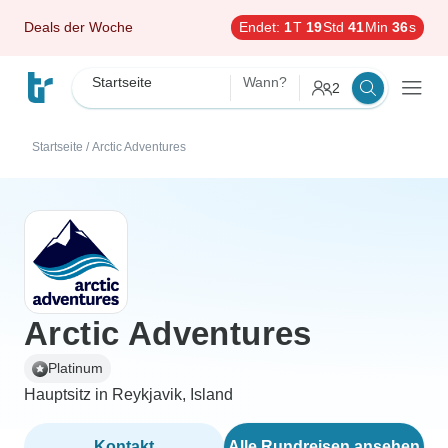
Deals der Woche
Endet:
1
T
19
Std
41
Min
35
s
Startseite
Wann?
2
Startseite
/
Arctic Adventures
Arctic Adventures
Platinum
Hauptsitz in Reykjavik, Island
Kontakt
Alle Rundreisen ansehen