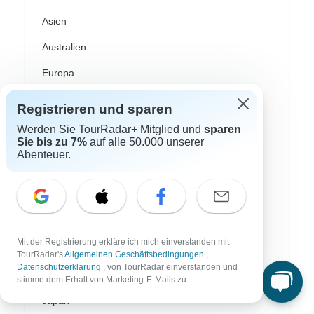
Asien
Australien
Europa
Südamerika
Registrieren und sparen
Ägypten
Werden Sie TourRadar+ Mitglied und
sparen
Sie bis zu 7%
auf alle 50.000 unserer
Marokko
Abenteuer.
Namibia
Südafrika
China
Mit der Registrierung erkläre ich mich einverstanden mit
Indien
TourRadar's
Allgemeinen Geschäftsbedingungen
,
Datenschutzerklärung
, von TourRadar einverstanden und
stimme dem Erhalt von Marketing-E-Mails zu.
Israel
Japan