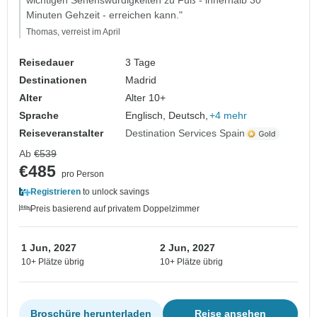
wichtigen Sehenswürdigkeiten zu Fuß - innerhalb 30
Minuten Gehzeit - erreichen kann."
Thomas, verreist im April
Reisedauer
3 Tage
Destinationen
Madrid
Alter
Alter 10+
Sprache
Englisch, Deutsch,
+4 mehr
Reiseveranstalter
Destination Services Spain
Ab
€539
€485
pro Person
Registrieren
to unlock savings
Preis basierend auf privatem Doppelzimmer
1 Jun, 2027
2 Jun, 2027
10+ Plätze übrig
10+ Plätze übrig
Broschüre herunterladen
Reise ansehen