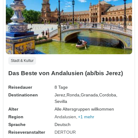
Stadt & Kultur
Das Beste von Andalusien (ab/bis Jerez)
Reisedauer
8 Tage
Destinationen
Jerez,
Ronda,
Granada,
Cordoba,
Sevilla
Alter
Alle Altersgruppen willkommen
Region
Andalusien
+1 mehr
Sprache
Deutsch
Reiseveranstalter
DERTOUR