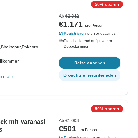
50% sparen
Ab
€2.342
€1.171
pro Person
Registrieren
to unlock savings
Preis basierend auf privatem
,
Bhaktapur,
Pokhara,
Doppelzimmer
willkommen
Reise ansehen
Broschüre herunterladen
5 mehr
50% sparen
Ab
€1.003
ck mit Varanasi
€501
s
pro Person