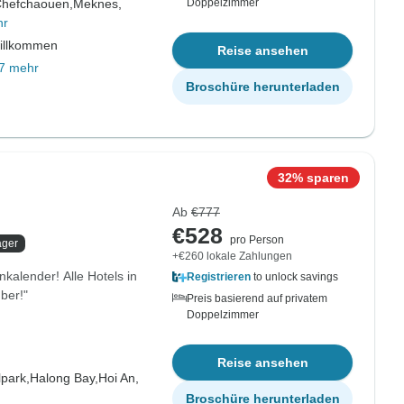
hefchaouen,
Meknes,
Doppelzimmer
hr
willkommen
Reise ansehen
7 mehr
Broschüre herunterladen
32% sparen
Ab
€777
€528
pro Person
äger
+€260 lokale Zahlungen
kalender! Alle Hotels in
Registrieren
to unlock savings
ber!"
Preis basierend auf privatem
Doppelzimmer
Reise ansehen
lpark,
Halong Bay,
Hoi An,
Broschüre herunterladen