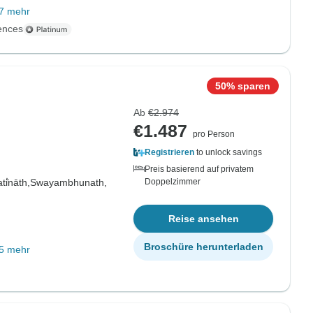
7 mehr
ences
50% sparen
Ab
€2.974
€1.487
pro Person
Registrieren
to unlock savings
Preis basierend auf privatem
i̇̄nāth,
Swayambhunath,
Doppelzimmer
Reise ansehen
Broschüre herunterladen
5 mehr