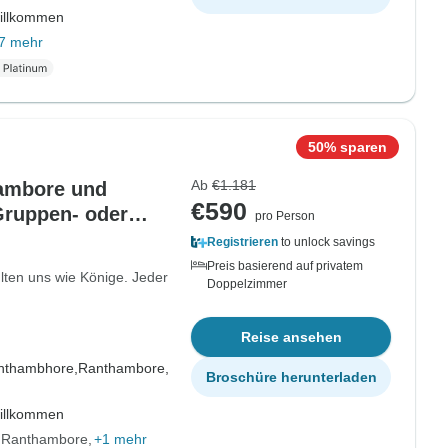
willkommen
7 mehr
50% sparen
Ab
€1.181
hambore und
€590
 Gruppen- oder
pro Person
Registrieren
to unlock savings
Preis basierend auf privatem
lten uns wie Könige. Jeder
Doppelzimmer
Reise ansehen
nthambhore,
Ranthambore,
Broschüre herunterladen
willkommen
& Ranthambore
+1 mehr