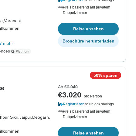
Registrieren
to unlock savings
Preis basierend auf privatem
Doppelzimmer
a,
Varanasi
willkommen
Reise ansehen
Broschüre herunterladen
7 mehr
ences
50% sparen
Ab
€6.040
se
€3.020
pro Person
Registrieren
to unlock savings
Preis basierend auf privatem
hpur Sikri,
Jaipur,
Deogarh,
Doppelzimmer
willkommen
Reise ansehen