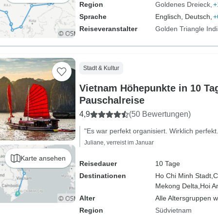
Region
Goldenes Dreieck
+
Sprache
Englisch, Deutsch,
+
Reiseveranstalter
Golden Triangle Ind
Stadt & Kultur
Vietnam Höhepunkte in 10 Ta
Pauschalreise
4,9
(50 Bewertungen)
"Es war perfekt organisiert. Wirklich perfekt.
Juliane, verreist im Januar
Karte ansehen
Reisedauer
10 Tage
Destinationen
Ho Chi Minh Stadt,
C
Mekong Delta,
Hoi A
Alter
Alle Altersgruppen 
Region
Südvietnam