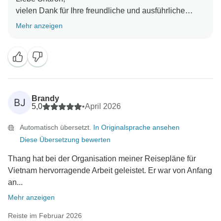
vielen Dank für Ihre freundliche und ausführliche
Bewertung. Es freut uns zu hören, dass Sie eine
Mehr anzeigen
fantastische Erfahrung hatten und die Höhepunkte wie
die Ha Long Bay und die Ba Na Hills genossen
haben. Nochmals vielen Dank, dass Sie mit uns
gereist sind und für Ihre Empfehlung. Wir hoffen, Sie
bald wieder bei uns begrüßen zu dürfen!
Mit freundlichen Grüßen,
Brandy
BJ
5,0
•
April 2026
Automatisch übersetzt.
In Originalsprache ansehen
Diese Übersetzung bewerten
Thang hat bei der Organisation meiner Reisepläne für
Vietnam hervorragende Arbeit geleistet. Er war von Anfang
an...
Mehr anzeigen
Reiste im Februar 2026