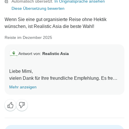
Automatisch übersetzt.
In Originalsprache ansehen
Diese Übersetzung bewerten
Wenn Sie eine gut organisierte Reise ohne Hektik
wünschen, ist Realistic Asia die beste Wahl!
Reiste im Dezember 2025
Antwort von:
Realistic Asia
Liebe Mimi,
vielen Dank für Ihre freundliche Empfehlung. Es freut
uns sehr zu hören, dass Sie eine gut organisierte,
Mehr anzeigen
problemlose Reise mit Realistic Asia genossen
haben. Reibungslose und sorgenfreie Reisen sind
genau das, wonach wir streben, und Ihre Worte
motivieren unser Team wirklich. Wir hoffen, Sie bei
einem weiteren denkwürdigen Abenteuer in Asien
wieder begrüßen zu dürfen.