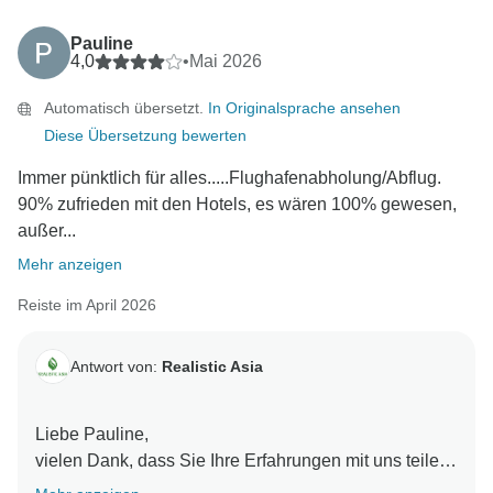
zu gestalten. Wir wissen es sehr zu schätzen, dass
Sie sich die Zeit genommen haben, uns Ihre
Pauline
Erfahrungen mitzuteilen, und wir hoffen, Sie bald
4,0
•
Mai 2026
wieder zu einem weiteren unvergesslichen Abenteuer
Automatisch übersetzt.
In Originalsprache ansehen
in Südostasien begrüßen zu dürfen!
Diese Übersetzung bewerten
Mit freundlichen Grüßen,
Immer pünktlich für alles.....Flughafenabholung/Abflug.
90% zufrieden mit den Hotels, es wären 100% gewesen,
außer...
Mehr anzeigen
Reiste im April 2026
Antwort von:
Realistic Asia
Liebe Pauline,
vielen Dank, dass Sie Ihre Erfahrungen mit uns teilen.
Es freut uns sehr zu hören, dass alles gut organisiert