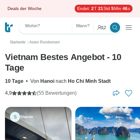
Deals der Woche
Endet:
2
T
21
Std
5
Min
45
s
Wohin?
Wann?
2
Startseite
Asien Rundreisen
〉
Vietnam Bestes Angebot - 10
Tage
10 Tage
•
Von
Hanoi
nach
Ho Chi Minh Stadt
4,9
(55 Bewertungen)
S
Sharon