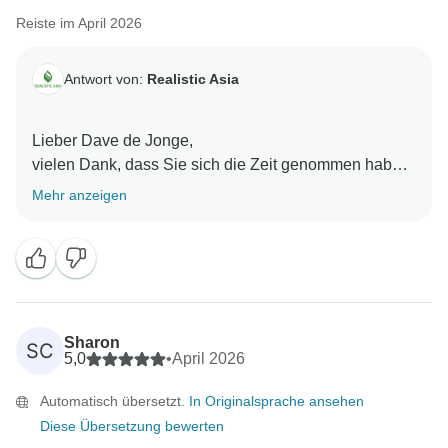
Reiste im April 2026
Antwort von:
Realistic Asia
Lieber Dave de Jonge,
vielen Dank, dass Sie sich die Zeit genommen haben,
eine so fantastische Bewertung zu hinterlassen! Es
Mehr anzeigen
freut uns sehr zu hören, dass Sie eine tolle Zeit
während Ihrer Reise in Vietnam hatten. Unser Team
arbeitet hart daran, Ihnen außergewöhnliche
Erlebnisse zu bieten, und es freut uns sehr, dass es
Ihnen gefallen hat. Wir hoffen, Sie bald wieder bei uns
begrüßen zu dürfen!
Sharon
SC
Mit freundlichen Grüßen,
5,0
•
April 2026
Automatisch übersetzt.
In Originalsprache ansehen
Diese Übersetzung bewerten