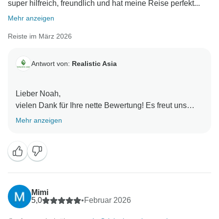
super hilfreich, freundlich und hat meine Reise perfekt...
Mehr anzeigen
Reiste im März 2026
Antwort von:
Realistic Asia
Lieber Noah,
vielen Dank für Ihre nette Bewertung! Es freut uns
sehr zu hören, dass Sie eine tolle Zeit in Vietnam
Mehr anzeigen
hatten. Es ist schön zu wissen, dass Thắng hilfsbereit
und freundlich war und Ihre Reise perfekt organisieren
konnte. Ihre Empfehlung bedeutet uns wirklich sehr
viel. Wir hoffen, Sie in Zukunft auf einer weiteren
wunderbaren Reise begrüßen zu dürfen!
Mit freundlichen Grüßen,
Mimi
5,0
•
Februar 2026