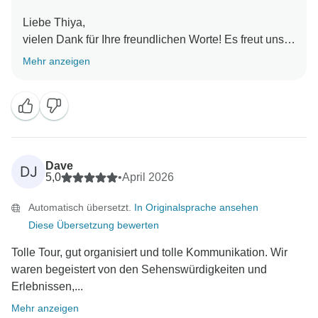
Liebe Thiya,
vielen Dank für Ihre freundlichen Worte! Es freut uns
zu hören, dass Ihre Familie eine so wunderbare Reise
Mehr anzeigen
durch Vietnam hatte und dass alles während der
Reise reibungslos verlief. Es ist besonders schön zu
wissen, dass Ihre Kinder das Essen so sehr genossen
haben. Die vietnamesische Küche hinterlässt immer
bleibende Erinnerungen! Wir wissen Ihre Empfehlung
wirklich zu schätzen und hoffen, Ihre Familie eines
Dave
DJ
Tages für ein weiteres unvergessliches Abenteuer in
5,0
•
April 2026
Südostasien begrüßen zu dürfen.
Automatisch übersetzt.
In Originalsprache ansehen
Mit freundlichen Grüßen,
Diese Übersetzung bewerten
Tolle Tour, gut organisiert und tolle Kommunikation. Wir
waren begeistert von den Sehenswürdigkeiten und
Erlebnissen,...
Mehr anzeigen