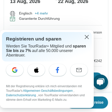
13 Aug, 2026
22 Aug, 2026
Englisch
+4 mehr
Garantierte Durchführung
€456
€671
Ab:
per person
Registrieren und sparen
Registrieren
to unlock savings
Werden Sie TourRadar+ Mitglied und
sparen
Sie bis zu 7%
auf alle 50.000 unserer
Preis basierend auf privatem Doppelzimmer
Abenteuer.
Zahlungen vor Ort
€242
Reisetermin wählen
Mit der Registrierung erkläre ich mich einverstanden mit
TourRadar's
Allgemeinen Geschäftsbedingungen
,
Datenschutzerklärung
, von TourRadar einverstanden und
Ab
€671
stimme dem Erhalt von Marketing-E-Mails zu.
-32%
Termine & Preise
€
456
per person
Von Freitag
Bis Sonntag