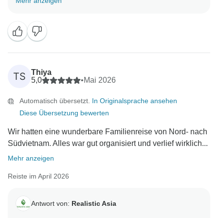
Mehr anzeigen
und immer pünktlich war, vom Flughafentransfer bis
zu den täglichen Vorbereitungen. Wir wissen auch Ihr
Feedback sehr zu schätzen, da es uns hilft, unseren
Service weiter zu verbessern. Wir hoffen, Sie bald
wieder auf einer anderen Reise in Südostasien
begrüßen zu dürfen!
Thiya
TS
Mit freundlichen Grüßen,
5,0
•
Mai 2026
Automatisch übersetzt.
In Originalsprache ansehen
Diese Übersetzung bewerten
Wir hatten eine wunderbare Familienreise von Nord- nach
Südvietnam. Alles war gut organisiert und verlief wirklich...
Mehr anzeigen
Reiste im April 2026
Antwort von:
Realistic Asia