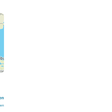
gen
ten