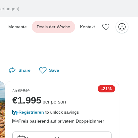
ertungen)
Momente
Deals der Woche
Kontakt
Share
Save
-21%
Ab
€2.540
€
1.995
per person
Registrieren
to unlock savings
Preis basierend auf privatem Doppelzimmer