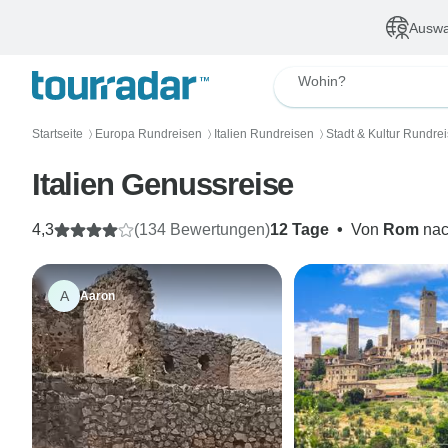
Auswa
Wohin?
Startseite
Europa Rundreisen
Italien Rundreisen
Stadt & Kultur Rundre
〉
〉
〉
Italien Genussreise
4,3
(134 Bewertungen)
12 Tage
•
Von
Rom
na
A
Aaron