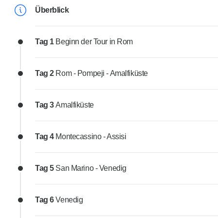
Überblick
Tag 1
Beginn der Tour in Rom
Tag 2
Rom - Pompeji - Amalfiküste
Tag 3
Amalfiküste
Tag 4
Montecassino - Assisi
Tag 5
San Marino - Venedig
Tag 6
Venedig