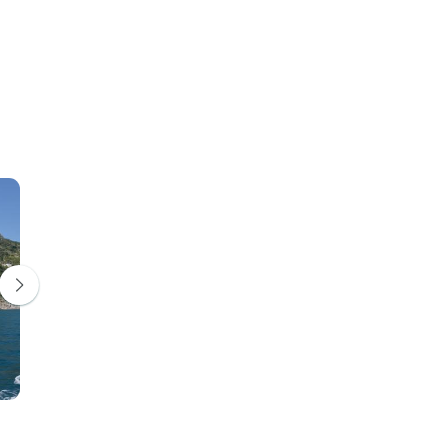
Positano
Amalfi