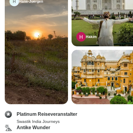
H
Hans-Juergen
Hakim
Platinum Reiseveranstalter
Swastik India Journeys
Antike Wunder