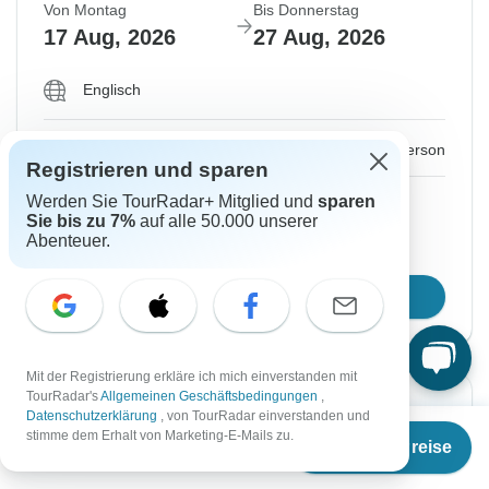
Von Montag
Bis Donnerstag
17 Aug, 2026
27 Aug, 2026
Englisch
€616
€1.233
Ab:
per person
Registrieren und sparen
Werden Sie TourRadar+ Mitglied und
sparen
Registrieren
to unlock savings
Sie bis zu 7%
auf alle 50.000 unserer
Preis basierend auf privatem Doppelzimmer
Abenteuer.
Reisetermin wählen
Mit der Registrierung erkläre ich mich einverstanden mit
TourRadar's
Allgemeinen Geschäftsbedingungen
,
Sofortige Bestätigung
-50%
Datenschutzerklärung
, von TourRadar einverstanden und
Ab
€1.233
stimme dem Erhalt von Marketing-E-Mails zu.
Termine & Preise
Von Dienstag
Bis Freitag
€
616
per person
18 Aug, 2026
28 Aug, 2026