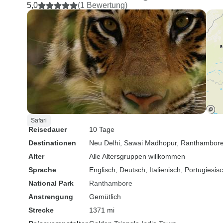
Überqueren d
5,0
(1 Bewertung)
nur einer Stun
unser Nationa
der Nähe eine
Languren an, 
ausstießen, u
Minuten ersch
majestätische
überquerte la
Straße vor u
Safarifahrzeug
Safari
Reisedauer
10 Tage
Glück … ein A
Destinationen
Neu Delhi
, Sawai Madhopur
, Ranthambor
viele Mensche
warten! Wir s
Alter
Alle Altersgruppen willkommen
Leoparden. K
Sprache
Englisch, Deutsch, Italienisch, Portugiesi
Nationalpark 
National Park
Ranthambore
asiatischen 
Anstrengung
Gemütlich
hatten gehofft
Strecke
1371 mi
sehen, doch