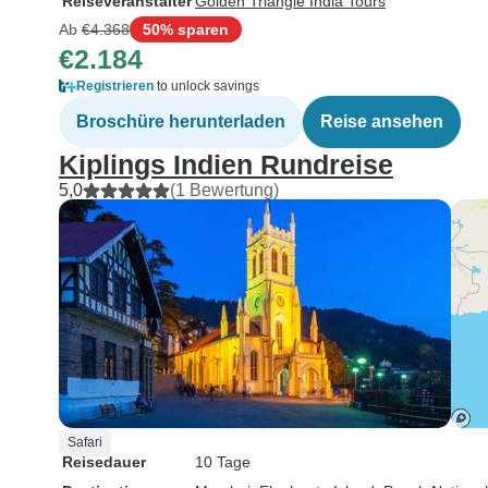
Reiseveranstalter
Golden Triangle India Tours
unglaublicher
Ab
€4.368
50% sparen
wir auf unsere
€2.184
Löwen, darunt
Registrieren
to unlock savings
und einige, d
waren. Hier s
Broschüre herunterladen
Reise ansehen
Wildschweine,
Kiplings Indien Rundreise
Manguste, ein
5,0
(1 Bewertung)
Goldschakal 
Eisvögel. Bandavgarh-
Nationalpark 
bewachsen. I
trocken, aber 
mit kühleren
Salbaumwälde
Wiesen und Ge
Felsvorsprüng
Tiger gesichte
Safari
entfernt von u
Reisedauer
10 Tage
Sichtung. Meh