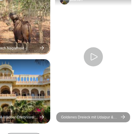
Wirtschaft), die
Inlandsflügen
Besichtigung der Städte
und zum Fahr
und der Landschaft mit
Zielort waren 
dem Van, die Erfahrung
Schwerpunkt l
mit Inlandsflügen und
Tierwelt, aber
natürlich das Taj Mahal
mit der Unter
angeht. Besonders
der gesamten
ach Nagarhole -
k
erwähnenswert war die
zufrieden. Wi
Altstadt von Delhi, das Taj
Kavish Gir Lio
Mahal und natürlich die
unserem gerä
Tiger, deren Brüllen mir
inmitten eine
immer im Gedächtnis
In der Nähe 
geblieben ist und was auf
im Bandavaga
der Tour erwähnt wurde.
waren wir bei
Ich habe Freunde, die
untergebracht
nicht einmal einen Tiger
gesamten Rei
 Wildtier-Erlebnisreise
Goldenes Dreieck mit Udaipur &
gesehen haben, und ich
diese geräum
t Safari-Fahrten
Wildtier-Safari
habe das Recht zu
und das köstl