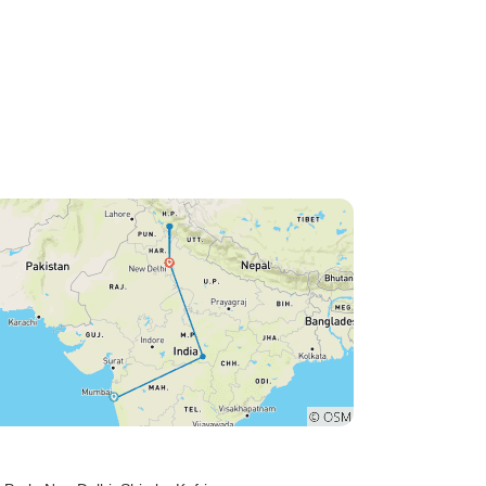
weise zählten
r Safari 26
er Jungtiere
ie ganz nah
ahen wir auch
 eine
en indischen
und weiße
– üppiger
mmer noch sehr
es gibt Flecken
rn, offene
biete mit
en. Weitere 6
t – weiter
nserer ersten
r Hirsche,