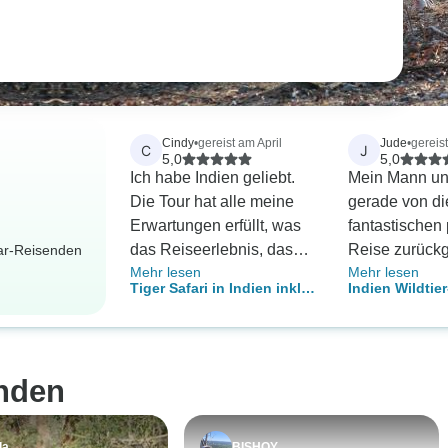
Cindy
•
gereist am April
Jude
•
gereis
C
J
5,0
5,0
Ich habe Indien geliebt.
Mein Mann und
Die Tour hat alle meine
gerade von di
Erwartungen erfüllt, was
fantastischen 
das Reiseerlebnis, das
Reise zurückg
dar-Reisenden
Mehr lesen
Mehr lesen
Sehen von sieben Tigern,
Kommunikatio
Tiger Safari in Indien inkl.
Indien Wildtier
die Besichtigung von
während der R
Taj Mahal
bengalischem 
Neu-Delhi und Alt-Delhi,
reibungslos.
prächtigste G
das Restaurant Sirabachi,
eine E-SIM w
den Kauf von Teppichen,
unerlässlich, 
nden
Schmuck, Handtaschen
wurden innerh
und Jacken (zur
10 Minuten be
Unterstützung der
Informationen
da
BISHOY