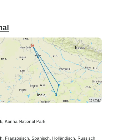
enossen. Wir
oh, dass das
risch war, es
ne
hal
gab – alles in
nsere Fahrer
eundlich und wir
exibilität.
viele Straßen-
n vorbereitet …
e oder
rlangsamt
lles Teil dieser
en Reise sind.
, dass wir früh
des
 waren – meist
rk
, Kanha National Park
morgens, um auf
er Tore um 5:30
sch, Französisch, Spanisch, Holländisch, Russisch