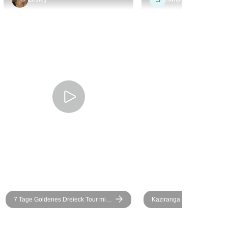
 mit Bordkarten
echter Bonus und eine
er am nächsten
tolle Art, den Urlaub zu
sehr klar. Unser
beenden.
ag auf der
 wir waren auch
kunft während
 Reise sehr
r wohnten im
n Resort in
umigen Cottage
s Mangogartens.
von Khana und
rh-Nationalpark
 Aranyak
. Während der
se haben wir
7 Tage Goldenes Dreieck Tour mit
Kaziranga National Park To
igen Zimmer
Zugfahrt und Tigern - Delhi Agra
iche indische
Jaipur Ranthambore Tour