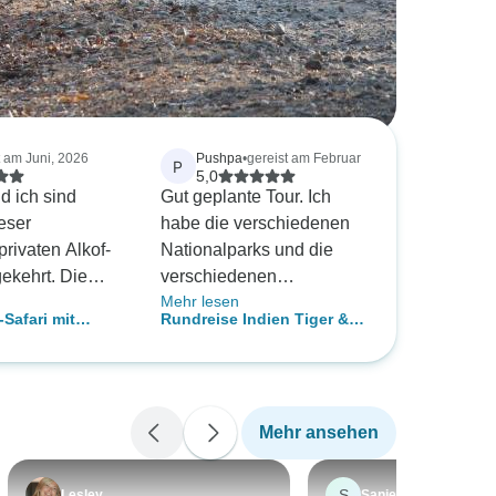
t am Juni, 2026
Pushpa
•
gereist am Februar
P
5,0
 ich sind
Gut geplante Tour. Ich
eser
habe die verschiedenen
privaten Alkof-
Nationalparks und die
ekehrt. Die
verschiedenen
Mehr lesen
n vor und
Transportmittel genossen,
-Safari mit
Rundreise Indien Tiger &
eise verlief
die alle gut organisiert
Tiger, Asiens
Safari
 WhatsApp und
waren. Das Essen war
roßkatzen
aren zwar
ausgezeichnet und die
aber alle Fragen
Tiger beeindruckend. Der
Mehr ansehen
alb von etwa
Khajuraho-Tempel auf
antwortet. Die
dem Rückweg von
 zu den
Bandhargav war ein
S
Lesley
Sanjeev