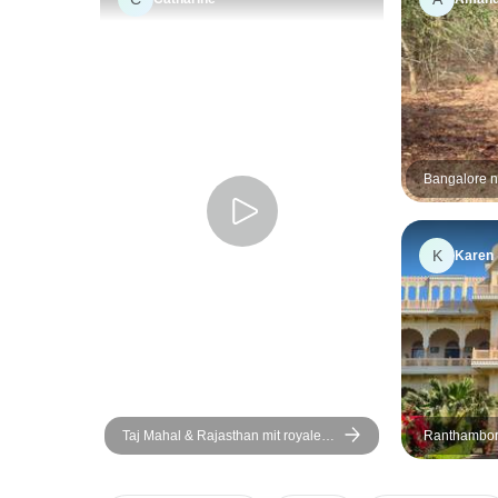
Bangalore n
Nationalpar
K
Karen
Taj Mahal & Rajasthan mit royalen
Ranthambore
Schloss-Aufenthalten
von Delhi mi