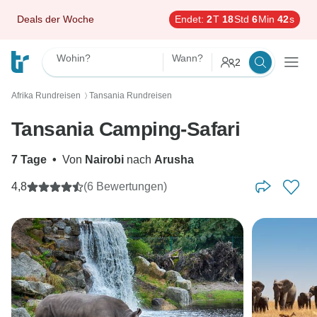
Deals der Woche
Endet:
2
T
18
Std
6
Min
41
s
Wohin?
Wann?
2
Afrika Rundreisen
Tansania Rundreisen
〉
Tansania Camping-Safari
7 Tage
•
Von
Nairobi
nach
Arusha
4,8
(6 Bewertungen)