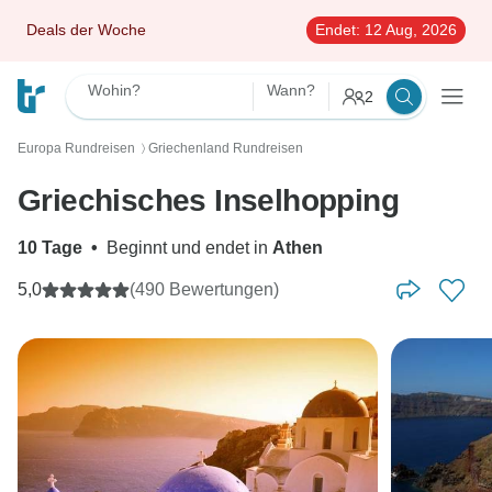
Deals der Woche
Endet:
12 Aug, 2026
Wohin?
Wann?
2
Europa Rundreisen
Griechenland Rundreisen
〉
Griechisches Inselhopping
10 Tage
•
Beginnt und endet in
Athen
5,0
(490 Bewertungen)