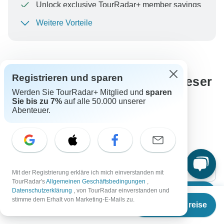
Unlock exclusive TourRadar+ member savings
Weitere Vorteile
Um Ihre Zahlung zu schützen und sicherzustellen,
dass Ihre Buchung in Österreich bearbeitet wird,
überweisen Sie niemals Geld oder kommunizieren Sie
nicht außerhalb der TourRadar-Website oder -App.
Registrieren und sparen
Fragen unserer Kunden zu dieser
Werden Sie TourRadar+ Mitglied und
sparen
Reise
Sie bis zu 7%
auf alle 50.000 unserer
Abenteuer.
Automatisch übersetzt.
In Originalsprache ansehen
Diese Übersetzung bewerten
Mit der Registrierung erkläre ich mich einverstanden mit
TourRadar's
Allgemeinen Geschäftsbedingungen
,
Datenschutzerklärung
, von TourRadar einverstanden und
Suche
Ab
stimme dem Erhalt von Marketing-E-Mails zu.
Termine & Preise
€
2.950
per person