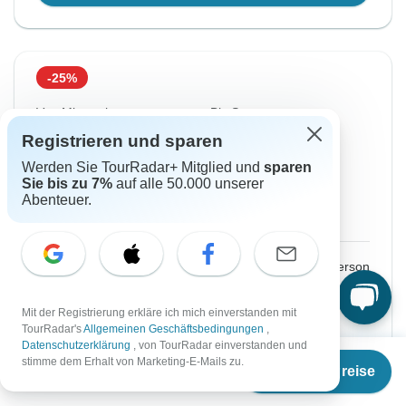
-25%
Von Mittwoch
Bis Sonntag
26 Aug, 2026
6 Sep, 2026
Registrieren und sparen
Werden Sie TourRadar+ Mitglied und
sparen
Englisch
Sie bis zu 7%
auf alle 50.000 unserer
Fast ausgebucht
Abenteuer.
Abfahrt auf Anfrage
€1.889
€2.519
Ab:
per person
Registrieren
to unlock savings
Mit der Registrierung erkläre ich mich einverstanden mit
TourRadar's
Allgemeinen Geschäftsbedingungen
,
Preis basierend auf gemeinsam genutztem
Datenschutzerklärung
, von TourRadar einverstanden und
Ab
€2.519
Zimmer
stimme dem Erhalt von Marketing-E-Mails zu.
Termine & Preise
€
1.889
per person