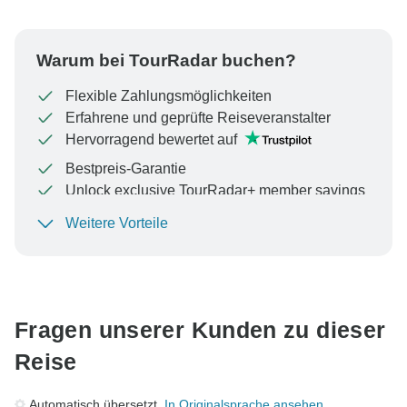
Warum bei TourRadar buchen?
Flexible Zahlungsmöglichkeiten
Erfahrene und geprüfte Reiseveranstalter
Hervorragend bewertet auf
Bestpreis-Garantie
Unlock exclusive TourRadar+ member savings
Weitere Vorteile
Um Ihre Zahlung zu schützen und sicherzustellen,
dass Ihre Buchung in Österreich bearbeitet wird,
überweisen Sie niemals Geld oder kommunizieren Sie
nicht außerhalb der TourRadar-Website oder -App.
Fragen unserer Kunden zu dieser
Reise
Automatisch übersetzt.
In Originalsprache ansehen