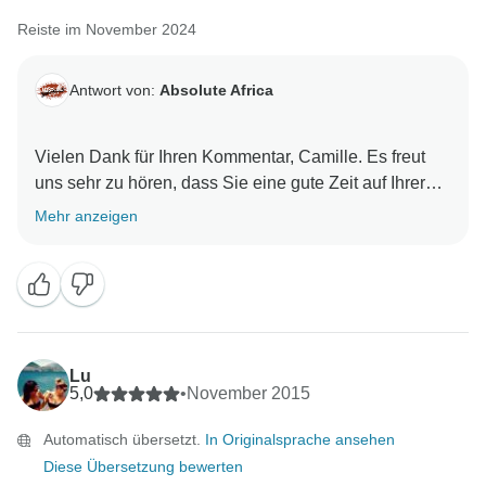
Reiste im November 2024
Antwort von:
Absolute Africa
Vielen Dank für Ihren Kommentar, Camille. Es freut
uns sehr zu hören, dass Sie eine gute Zeit auf Ihrer
Tour hatten und wir wünschen Ihnen alles Gute für
Mehr anzeigen
Lu
5,0
•
November 2015
Automatisch übersetzt.
In Originalsprache ansehen
Diese Übersetzung bewerten