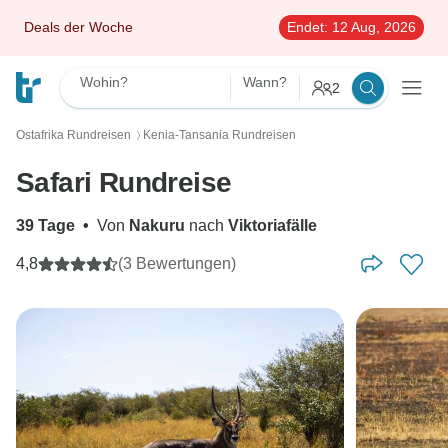
Deals der Woche
Endet:
12 Aug, 2026
Wohin?
Wann?
2
Ostafrika Rundreisen
Kenia-Tansania Rundreisen
〉
Safari Rundreise
39 Tage
•
Von
Nakuru
nach
Viktoriafälle
4,8
(3 Bewertungen)