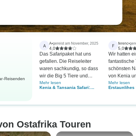
A
•
gereist am November, 2025
ferenc
•
ger
A
F
4,0
5,0
Das Safaripaket hat uns
Wir hatten e
gefallen. Die Reiseleiter
fantastische
waren sachkundig, so dass
schönsten N
wir die Big 5 Tiere und
von Kenia u
dar-Reisenden
Mehr lesen
Mehr lesen
vieles mehr sehr schnell
organisiert v
Kenia & Tansania Safari:
Erstaunlihes
sehen konnten. Tolles
Trekking. Di
Zwei Fliegen mit einer
Tansania Komb
Essen, Unterkunft,
speziell auf 
Klappe (nachhaltiger
Tage
Koordination, Sicherheit
zugeschnitte
Reisen)
und Schutz.
die ganze Ze
Unvergessliche Erlebnisse
hilfsbereit u
von Ostafrika Touren
während der Tour. Wir
Von Nairobi
konnten die Serengeti
wir mit unse