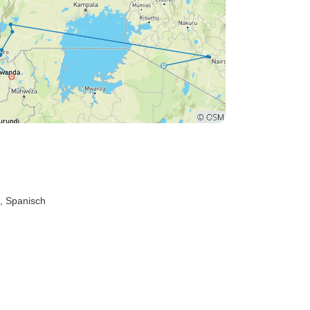
dass wir nur 1 Nashorn
gesehen haben, war die
nächste am wenigsten
gesehene Tierart der
Leopard, von dem wir
sechs in drei Tagen in der
Serengetti gesehen haben.
Die Anzahl der Tierarten,
die wir gesehen haben,
war erstaunlich, niemand
hätte mich davon
überzeugen können, dass
h, Spanisch
ich so viele sehen würde
und unser Fahrer hatte alle
Kontakte. Die Hotels waren
gut und die Mahlzeiten in
Ordnung, aber es geht vor
allem um die Erfahrung,
die Vielzahl der Tiere zu