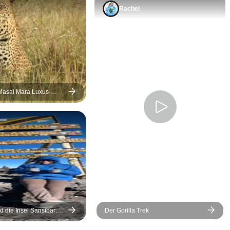
wegen der Wahlen nicht
kenianische
Rachel
sehen. Ich habe es
Robert den 
genossen, die Mitarbeiter
und die Masa
von World Adventure Tours
Robert hat ei
und andere Safarireisende
Wissen über 
zu treffen und mit ihnen zu
die Tiere. E
kommunizieren. Die
lustig, ein pe
Masai Mara Luxus-
Strände und Aktivitäten auf
freundlich u
Großen Wanderung mit
Sansibar haben mir gut
Immer pünktl
gefallen. Würde bei meiner
Masai Mara 
nächsten Reise gerne den
den Fahrer 
Kilimanjaro Nationalpark
Tansanier Ok
sehen.
ebenfalls seh
mutig und gut
war. Wir bes
Serengeti, 
und kehrten 
 die Insel Sansibar:
Der Gorilla Trek
letzten Teil 
 Safari, Schulbau &
hwimmen mit Delfinen