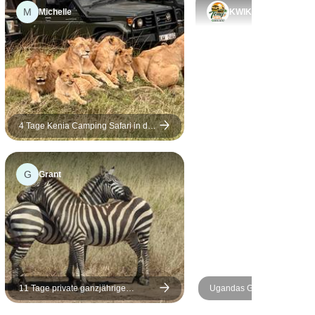
Zebra und Thomson
M
n Führer
Michelle
KWIKIRIZA
Gazelle zu machen, weil
Naiwasha-See
es so viele von ihnen gab,
i Mara.
aber so viele der Big Five
n sehr tiefes
zu sehen, war ein anderes
die Natur und
Erlebnis, vor allem, wenn
r ist außerdem
man sie direkt vor der
rfekter Fahrer,
Lodge hat. Elefanten und
4 Tage Kenia Camping Safari in die
nd geduldig.
Masai Mara - Gruppenreise Wildlife
Kapbüffel, die Sie vor Ihrer
ich! Nach
Tür besuchen, das war
wechselten wir
G
Grant
fantastisch. Unser Guide
zu dem
war eine unerwartete
uli, der
Überraschung. Ich
r freundlich,
bemerkte am ersten Tag,
 informiert
wie alle anderen Guides
uchten die
und Ranger ihn begrüßten
den Ngorongoro
und fragte ihn, warum alle
dann für den
11 Tage private ganzjährige
Ugandas Gorillas, Wildtier
so freundlich zu ihm waren.
der großartigen
Migrationssafari - Kenia &amp;
Kigali Stadtrundfahrt (Privat
Ich fragte ihn, ob Sie ein
Tansania
Tage