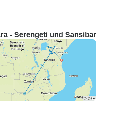
ich je gesehen habe. Viele
Grüße Richard
ara - Serengeti und Sansibar