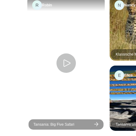
R
N
Robin
Nancy
Klassische 
Safari zur 
Mara Engai
E
Ellee
Tansania: Big Five Safari
Tansania und
Afrikanische
Bildung, Sc