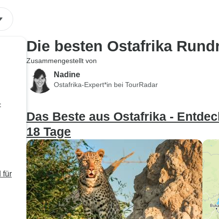
Safari nach 
Kenia zurück
sahen wir di
den schneeb
Die besten Ostafrika Rund
Gipfel des K
Es war unse
Zusammengestellt von
Hochzeitsreis
Nadine
jedem nur w
Ostafrika-Expert*in bei TourRadar
empfehlen k
-
und Kiki
Das Beste aus Ostafrika - Entdec
18 Tage
 für