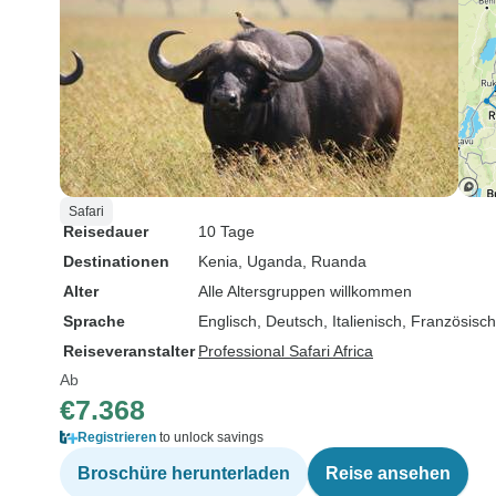
Safari
Reisedauer
10 Tage
Destinationen
Kenia
, Uganda
, Ruanda
Alter
Alle Altersgruppen willkommen
Sprache
Englisch, Deutsch, Italienisch, Französisc
Reiseveranstalter
Professional Safari Africa
Ab
€7.368
Registrieren
to unlock savings
Broschüre herunterladen
Reise ansehen