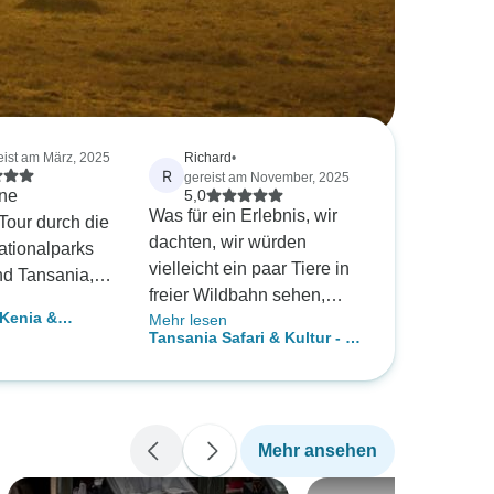
eist am März, 2025
Richard
•
R
gereist am November, 2025
ine
5,0
Was für ein Erlebnis, wir
 Tour durch die
dachten, wir würden
ationalparks
vielleicht ein paar Tiere in
nd Tansania,
freier Wildbahn sehen,
on Afrishare
 Kenia &
Mehr lesen
aber nicht Tausende. Es
e Tour war
Tansania Safari & Kultur - 9
i Safari - 6
war wirklich unglaublich,
uns
Tage
niemand hätte mir
n, Ibrahim war
zugetraut, dass es so viele
it über sehr
Tiere zu sehen gibt. Wir
nd kooperativ!
Mehr ansehen
haben es aufgegeben,
 aus besuchten
Fotos von Wilderbest,
rem