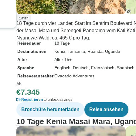
Safari
18 Tage durch vier Länder, Start im Sentrim Boulevard Na
der Masai Mara und Serengeti-Panorama vom Kati Kati
Nyungwe-Wald, ca. 465 € pro Tag.
Reisedauer
18 Tage
Destinationen
Kenia
, Tansania
, Ruanda
, Uganda
Alter
Alter 15+
Sprache
Englisch, Deutsch, Französisch, Spanisch
Reiseveranstalter
Ovacado Adventures
Ab
€7.345
Registrieren
to unlock savings
Broschüre herunterladen
Reise ansehen
10 Tage Kenia Masai Mara, Ugand