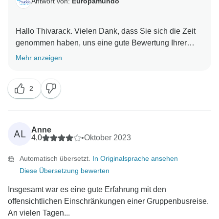
Antwort von:
Europamundo
Hallo Thivarack. Vielen Dank, dass Sie sich die Zeit
genommen haben, uns eine gute Bewertung Ihrer
Erfahrung mit unserer Tour zu geben. Wir freuen uns
Mehr anzeigen
sehr über Ihre positive Begegnung mit unseren
professionellen Reiseleitern. Wir sind der festen
2
Überzeugung, dass diese Reiseleiter und Fahrer das
Herzstück einer jeden Tour sind, da sie die Fähigkeit
besitzen, unseren Reisenden unvergessliche
Anne
AL
4,0
•
Oktober 2023
Automatisch übersetzt.
In Originalsprache ansehen
Diese Übersetzung bewerten
Insgesamt war es eine gute Erfahrung mit den
offensichtlichen Einschränkungen einer Gruppenbusreise.
An vielen Tagen...