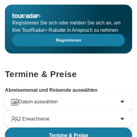
aber wir werden uns bemühen, ein ausgewogenes
Erlebnis für alle Gäste zu gewährleisten.
Registrieren Sie sich oder melden Sie sich an, um
Es ist wunderbar, dass Paula, Ihre Reiseleiterin, die
Ihre TourRadar+ Rabatte in Anspruch zu nehmen
Gruppe so gut zusammengehalten hat. Wir werden
Registrieren
uns um Probleme mit der Pünktlichkeit kümmern, um
ein reibungsloseres Erlebnis zu gewährleisten.
Ihr Feedback ist wertvoll, und wir werden es nutzen,
um unsere Touren zu verbessern. Wir freuen uns
Termine & Preise
darauf, Sie bei einem weiteren Abenteuer wieder
begrüßen zu dürfen. Europamundo Team:D❤❤
Abreisemonat und Reisende auswählen
Datum auswählen
2
Erwachsene
Termine & Preise