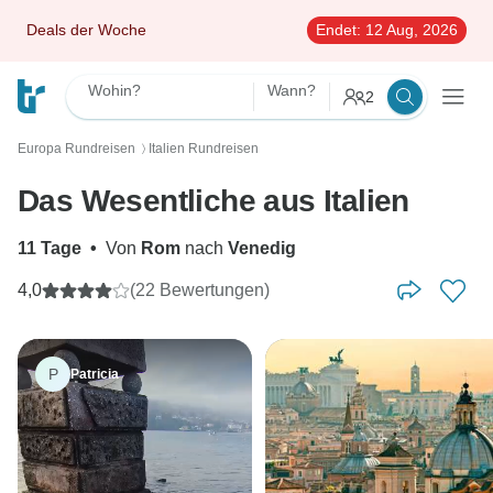
Deals der Woche
Endet:
12 Aug, 2026
Wohin?
Wann?
2
Europa Rundreisen
Italien Rundreisen
〉
Das Wesentliche aus Italien
11 Tage
•
Von
Rom
nach
Venedig
4,0
(22 Bewertungen)
P
Patricia