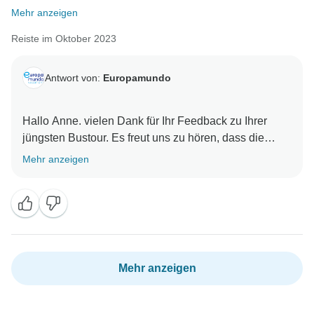
Mehr anzeigen
Reiste im Oktober 2023
Antwort von:
Europamundo
Hallo Anne. vielen Dank für Ihr Feedback zu Ihrer
jüngsten Bustour. Es freut uns zu hören, dass die
Reise für Sie insgesamt positiv verlaufen ist.
Mehr anzeigen
Wir freuen uns über Ihren Hinweis, dass das
Programm zu hektisch war, und wir werden uns
überlegen, ob wir das ändern. Wir verstehen auch die
Probleme mit dem Hotel in Rom und arbeiten aktiv an
besseren Unterkunftsmöglichkeiten.
Mehr anzeigen
Wir haben zwar eine größere
portugiesisch/spanischsprachige Gruppe eingeführt,