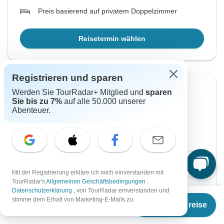
Preis basierend auf privatem Doppelzimmer
Reisetermin wählen
Registrieren und sparen
Von Mittwoch
Bis Samstag
Werden Sie TourRadar+ Mitglied und
sparen
Sie bis zu 7%
auf alle 50.000 unserer
26 Aug, 2026
5 Sep, 2026
Abenteuer.
Englisch
Garantierte Durchführung
€1.652
Ab:
per person
Mit der Registrierung erkläre ich mich einverstanden mit
TourRadar's
Allgemeinen Geschäftsbedingungen
,
Registrieren
to unlock savings
Datenschutzerklärung
, von TourRadar einverstanden und
Ab
stimme dem Erhalt von Marketing-E-Mails zu.
Termine & Preise
Preis basierend auf privatem Doppelzimmer
€
1.526
per person