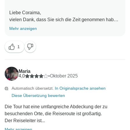
Liebe Coraima,
vielen Dank, dass Sie sich die Zeit genommen haben,
uns Ihre Erfahrungen mitzuteilen. Ihr Feedback ist von
Mehr anzeigen
unschätzbarem Wert und hilft uns, die Qualität unserer
Dienstleistungen kontinuierlich zu verbessern.
1
Wir freuen uns, dass bestimmte Aspekte Ihrer Reise
Ihren Erwartungen entsprochen haben, und bedauern,
dass dies bei anderen nicht der Fall war. Seien Sie
versichert, dass wir Ihre Kommentare an die
Maria
zuständigen Abteilungen weitergeleitet haben, um
4,0
•
Oktober 2025
Verbesserungsmöglichkeiten zu identifizieren.
Automatisch übersetzt.
In Originalsprache ansehen
Wir bedanken uns noch einmal herzlich für Ihr
Diese Übersetzung bewerten
aufmerksames Feedback und die Möglichkeit, Ihnen
in Zukunft noch besser dienen zu können.
Die Tour hat eine umfangreiche Abdeckung der zu
Mit freundlichen Grüßen,
besuchenden Orte, die Reiseroute ist großartig.
Der Reiseleiter ist...
Mehr anzeigen