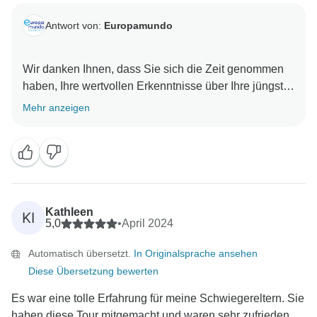
Antwort von:
Europamundo
Wir danken Ihnen, dass Sie sich die Zeit genommen
haben, Ihre wertvollen Erkenntnisse über Ihre jüngste
Reise mit uns zu teilen. Wir sind hocherfreut zu
Mehr anzeigen
erfahren, dass Ihre Reiseerfahrung mit uns
Kathleen
KI
5,0
•
April 2024
Automatisch übersetzt.
In Originalsprache ansehen
Diese Übersetzung bewerten
Es war eine tolle Erfahrung für meine Schwiegereltern. Sie
haben diese Tour mitgemacht und waren sehr zufrieden,