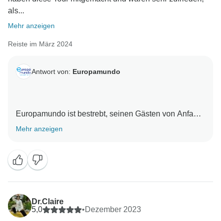
als...
Mehr anzeigen
Reiste im März 2024
Antwort von:
Europamundo
Europamundo ist bestrebt, seinen Gästen von Anfang
bis Ende ein außergewöhnliches Erlebnis zu bieten.
Mehr anzeigen
Es freut uns zu hören, dass unser engagiertes Team
dafür gesorgt hat, dass Ihr erster geführter Urlaub mit
uns so unvergesslich war, wie Sie es beschrieben
haben. Europamundo-Team :)❤
Dr.Claire
5,0
•
Dezember 2023