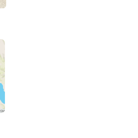
Luxor
Edfu