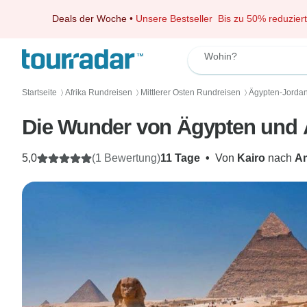
Deals der Woche
•
Unsere Bestseller
Bis zu 50% reduziert
Wohin?
Startseite
Afrika Rundreisen
Mittlerer Osten Rundreisen
Ägypten-Jorda
〉
〉
〉
Die Wunder von Ägypten un
5,0
(1 Bewertung)
11 Tage
•
Von
Kairo
nach
A