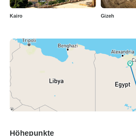
Kairo
Gizeh
Höhepunkte