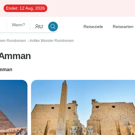
Endet:
12 Aug, 2026
Wann?
2
Reiseziele
Reisearten
nien Rundreisen
Antike Wunder Rundreisen
〉
d Amman
mman