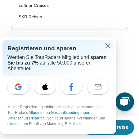
Lüftner Cruises
SKR Reisen
Top Reisearten
Registrieren und sparen
Abenteuerreisen
Werden Sie TourRadar+ Mitglied und
sparen
Sie bis zu 7%
auf alle 50.000 unserer
Afrika Safari
Abenteuer.
Fahrradreisen
Flusskreuzfahrten
Polarlichter Reisen
Mit der Registrierung erkläre ich mich einverstanden mit
Trekking Reisen
TourRadar's
Allgemeinen Geschäftsbedingungen
,
Datenschutzerklärung
, von TourRadar einverstanden und
Ab
Kulturreisen
stimme dem Erhalt von Marketing-E-Mails zu.
Termine & Preise
€
900
per person
Busreisen