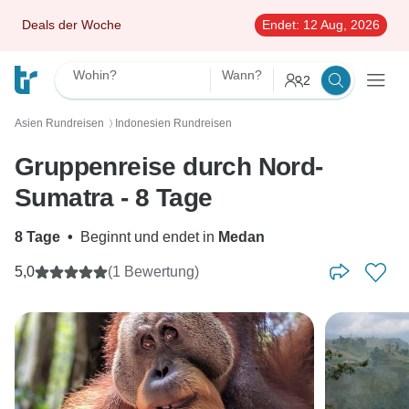
Deals der Woche
Endet:
12 Aug, 2026
Wohin?
Wann?
2
Asien Rundreisen
Indonesien Rundreisen
〉
Gruppenreise durch Nord-
Sumatra - 8 Tage
8 Tage
•
Beginnt und endet in
Medan
5,0
(1 Bewertung)