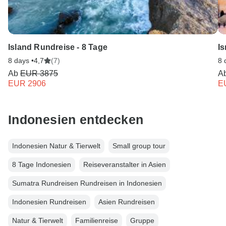
Island Rundreise - 8 Tage
I
8 days •
4,7
(7)
8 
Ab
EUR 3875
A
EUR 2906
E
Indonesien entdecken
Indonesien Natur & Tierwelt
Small group tour
8 Tage Indonesien
Reiseveranstalter in Asien
Sumatra Rundreisen Rundreisen in Indonesien
Indonesien Rundreisen
Asien Rundreisen
Natur & Tierwelt
Familienreise
Gruppe