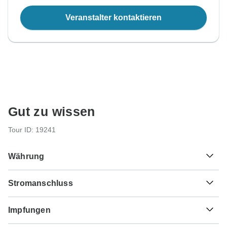
Veranstalter kontaktieren
Gut zu wissen
Tour ID: 19241
Währung
Stromanschluss
K
Kina
Papua-Neuguinea
Als Reisender aus Deutschland, Österreich, Schweiz
Impfungen
benötigen Sie einen Adapter für Typ I.