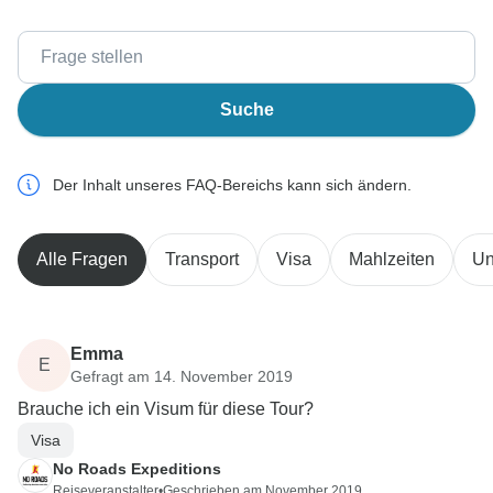
Suche
Der Inhalt unseres FAQ-Bereichs kann sich ändern.
Alle Fragen
Transport
Visa
Mahlzeiten
Un
Emma
E
Gefragt am 14. November 2019
Brauche ich ein Visum für diese Tour?
Visa
No Roads Expeditions
Reiseveranstalter
•
Geschrieben am November 2019