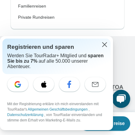
Familienreisen
Private Rundreisen
Registrieren und sparen
Excellent
Werden Sie TourRadar+ Mitglied und
sparen
10.000+
Bewertungen auf
Sie bis zu 7%
auf alle 50.000 unserer
Abenteuer.
Assoziiert mit
Mit der Registrierung erkläre ich mich einverstanden mit
TourRadar's
Allgemeinen Geschäftsbedingungen
,
Datenschutzerklärung
, von TourRadar einverstanden und
Ab
stimme dem Erhalt von Marketing-E-Mails zu.
Termine & Preise
€
2.748
Unternehmen
per person
Über uns