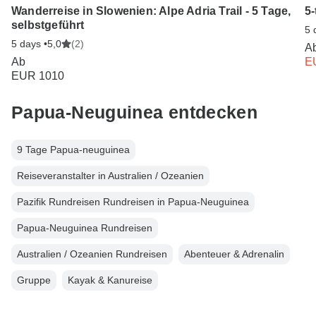
Wanderreise in Slowenien: Alpe Adria Trail - 5 Tage,
5
selbstgeführt
5 
5 days •
5,0
(2)
A
Ab
E
EUR 1010
Papua-Neuguinea entdecken
9 Tage Papua-neuguinea
Reiseveranstalter in Australien / Ozeanien
Pazifik Rundreisen Rundreisen in Papua-Neuguinea
Papua-Neuguinea Rundreisen
Australien / Ozeanien Rundreisen
Abenteuer & Adrenalin
Gruppe
Kayak & Kanureise